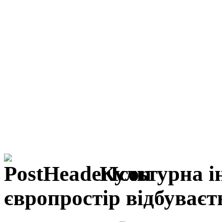
Культурна і
європростір відбуваєт