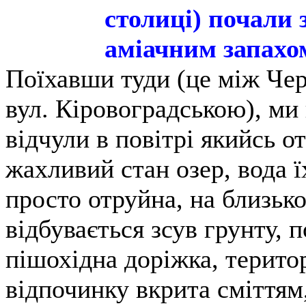
столиці) почали 
аміачним запахо
Поїхавши туди (це між Че
вул. Кіровоградською), ми 
відчули в повітрі якийсь о
жахливий стан озер, вода їх
просто отруйна, на близько
відбувається зсув грунту,
пішохідна доріжка, терито
відпочинку вкрита сміттям