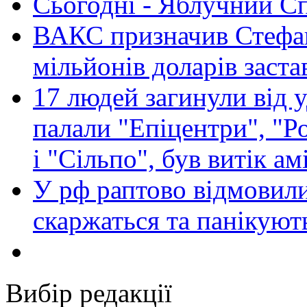
Сьогодні - Яблучний Спа
ВАКС призначив Стефан
мільйонів доларів заста
17 людей загинули від у
палали "Епіцентри", "Р
і "Сільпо", був витік ам
У рф раптово відмовили
скаржаться та панікуют
Вибір редакції