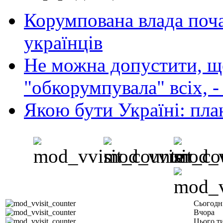
Корумпована влада поча
українців
Не можна допустити, що
"обкорумпувала" всіх, 
Якою бути Україні: пла
Сьогодн
Вчора
Цього т