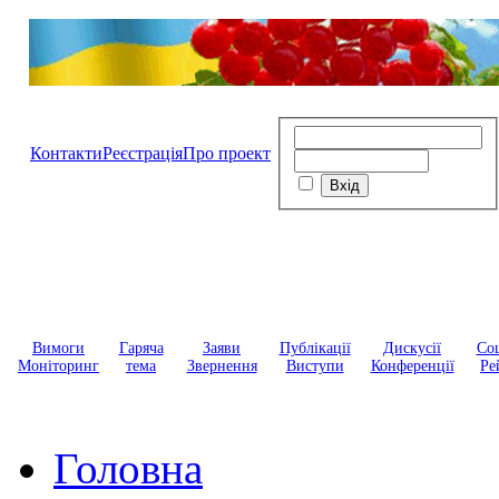
Контакти
Реєстрація
Про проект
Вимоги
Гаряча
Заяви
Публікації
Дискусії
Соц
Моніторинг
тема
Звернення
Виступи
Конференції
Ре
Головна