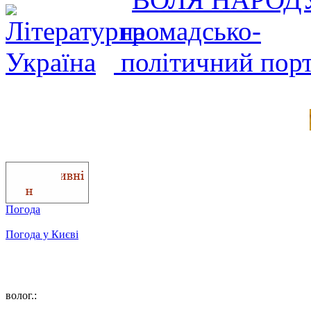
Погода
Погода у
Києві
волог.: