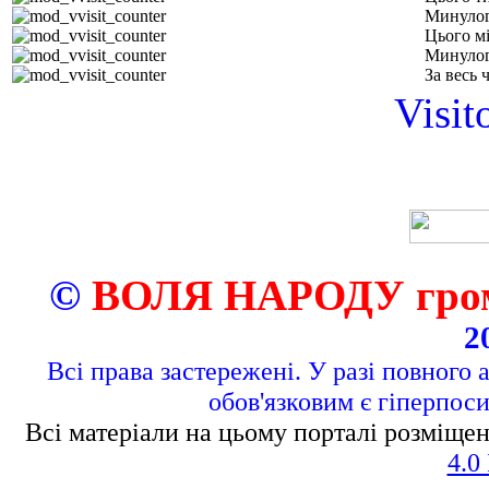
Минулог
Цього м
Минулог
За весь 
Visit
©
ВОЛЯ НАРОДУ грома
2
Всі права застережені. У разі повного 
обов'язковим є гіперпос
Всі матеріали на цьому порталі розміщен
4.0 