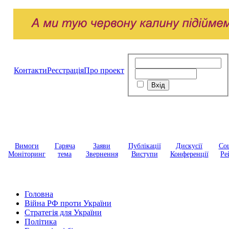
Контакти
Реєстрація
Про проект
Вимоги
Гаряча
Заяви
Публікації
Дискусії
Соц
Моніторинг
тема
Звернення
Виступи
Конференції
Ре
Головна
Війна РФ проти України
Стратегія для України
Політика