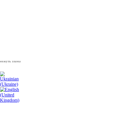
ть зламати волю народу, - Президент України Володимир Зеленський