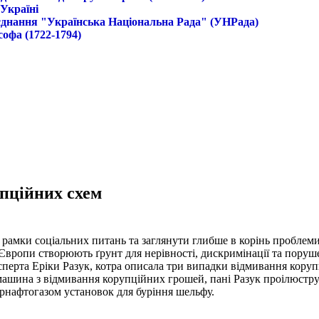
 Україні
б'єднання "Українська Національна Рада" (УНРада)
софа (1722-1794)
пційних схем
рамки соціальних питань та заглянути глибше в корінь проблеми
х Європи створюють ґрунт для нерівності, дискримінації та по
ксперта Еріки Разук, котра описала три випадки відмивання кору
ашина з відмивання корупційних грошей, пані Разук проілюструв
рнафтогазом установок для буріння шельфу.