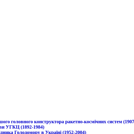
ршого головного конструктора ракетно-космічних систем (1907
ави УГКЦ (1892-1984)
дника Голодомору в Україні (1952-2004)