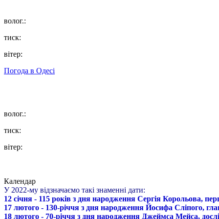
волог.:
тиск:
вітер:
Погода в
Одесі
волог.:
тиск:
вітер:
Календар
У 2022-му відзначаємо такі знаменні дати:
12 січня - 115 років з дня народження Сергія Корольова, пе
17 лютого - 130-річчя з дня народження Йосифа Сліпого, гл
18 лютого - 70-річчя з дня народження Джеймса Мейса, дослі