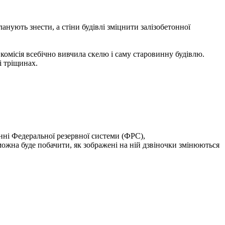
нують знести, а стіни будівлі зміцнити залізобетонної
комісія всебічно вивчила скелю і саму старовинну будівлю.
і тріщинах.
нні Федеральної резервної системи (ФРС),
жна буде побачити, як зображені на ній дзвіночки змінюються