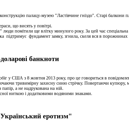
онструкцію палацу-музею "Ластівчине гніздо". Старі балкони пла
раси, що висять у повітрі.
" люди помітили ще влітку минулого року. За цей час спеціальна 
яка підтримує фундамент замку, згнила, скеля вся в порожнинах 
-доларові банкноти
біг у США з 8 жовтня 2013 року, про це говориться в повідомле
ючаючи тривимірну захисну синю стрічку. Повертаючи купюру, мо
 папір, а не надрукована на ній.
исної ниткою і додатковими водяними знаками.
Український еротизм"