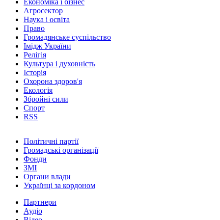
Економіка і бізнес
Агросектор
Наука і освіта
Право
Громадянське суспільство
Імідж України
Релігія
Культура і духовність
Історія
Охорона здоров'я
Екологія
Збройні сили
Спорт
RSS
Політичні партії
Громадські організації
Фонди
ЗМІ
Органи влади
Українці за кордоном
Партнери
Аудіо
Відео