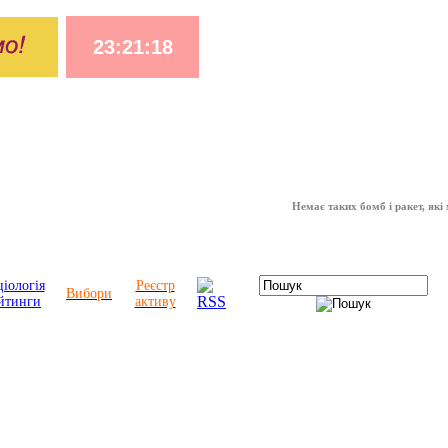
Немає таких бомб і ракет, які можу
іологія
Реєстр
Вибори
йтинги
активу