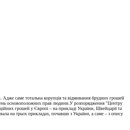
. Адже саме тотальна корупція та відмивання брудних грошей
рушень основоположних прав людини.У розпорядження "Центру
пційних грошей у Європі – на прикладі України, Швейцарії та
ала на трьох прикладах, почавши з України, а саме – з опису