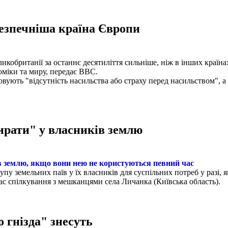
езпечніша країна Європи
икобританії за останнє десятиліття сильніше, ніж в інших країна
міки та миру, передає BBC.
овують "відсутність насильства або страху перед насильством", 
ирати" у власників землю
в землю, якщо вони нею не користуються певний час
упу земельних паїв у їх власників для суспільних потреб у разі,
ас спілкування з мешканцями села Личанка (Київська область).
 гнізда" знесуть