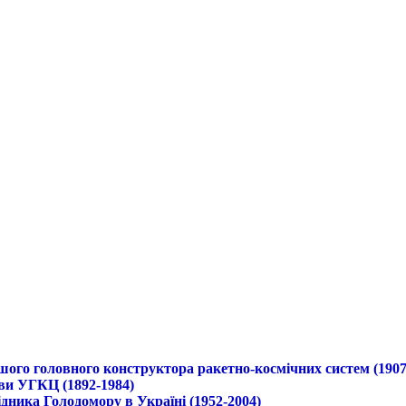
ршого головного конструктора ракетно-космічних систем (1907
ави УГКЦ (1892-1984)
дника Голодомору в Україні (1952-2004)