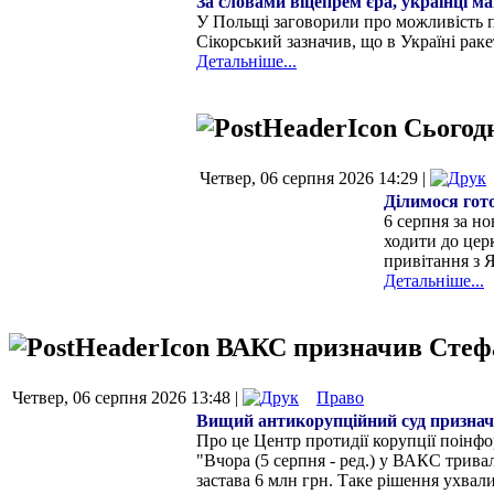
За словами віцепрем'єра, українці м
У Польщі заговорили про можливість п
Сікорський зазначив, що в Україні раке
Детальніше...
Сьогодн
Четвер, 06 серпня 2026 14:29 |
Ділимося гот
6 серпня за н
ходити до цер
привітання з 
Детальніше...
ВАКС призначив Стефан
Четвер, 06 серпня 2026 13:48 |
Право
Вищий антикорупційний суд призначи
Про це Центр протидії корупції поінф
"Вчора (5 серпня - ред.) у ВАКС трива
застава 6 млн грн. Таке рішення ухвал