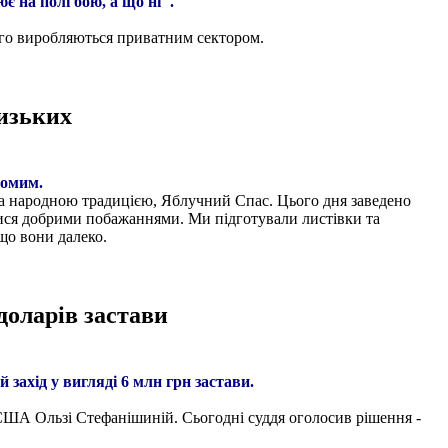
є на полі бою, а що ні".
ьшого виробляються приватним сектором.
лизьких
йомим.
 за народною традицією, Яблучний Спас. Цього дня заведено
ися добрими побажаннями. Ми підготували листівки та
що вони далеко.
доларів застави
ахід у вигляді 6 млн грн застави.
в США Ользі Стефанішиній. Сьогодні суддя оголосив рішення -