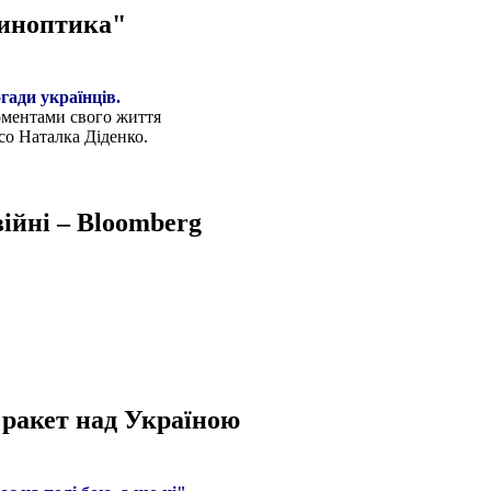
синоптика"
гади українців.
моментами свого життя
со Наталка Діденко.
ійні – Bloomberg
 ракет над Україною