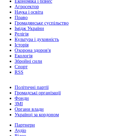
Економіка і бізнес
Агросектор
Наука і освіта
Право
Громадянське суспільство
Імідж України
Релігія
Культура і духовність
Історія
Охорона здоров'я
Екологія
Збройні сили
Спорт
RSS
Політичні партії
Громадські організації
Фонди
ЗМІ
Органи влади
Українці за кордоном
Партнери
Аудіо
Відео