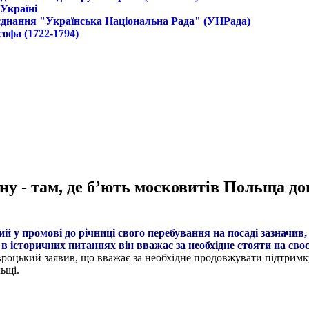
 Україні
б'єднання "Українська Національна Рада" (УНРада)
софа (1722-1794)
у - там, де б’ють московитів Польща до
у промові до річниці свого перебування на посаді зазначив, щ
в історичних питаннях він вважає за необхідне стояти на своє
роцький заявив, що вважає за необхідне продовжувати підтримку 
ьщі.