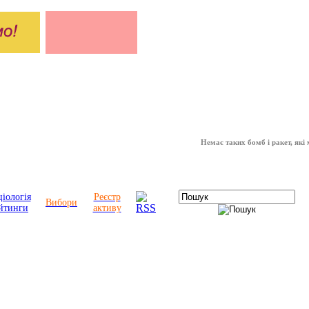
Немає таких бомб і ракет, які можуть
іологія
Реєстр
Вибори
йтинги
активу