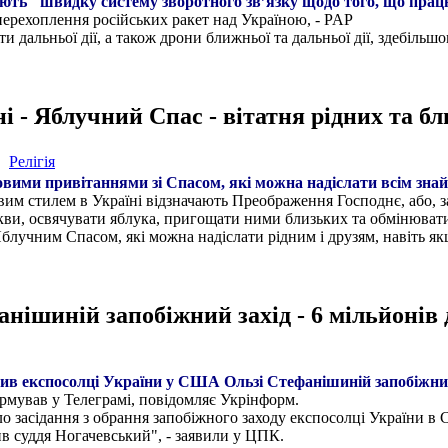
ають "швидку систему зворотного зв’язку щодо того, що працю
ерехоплення російських ракет над Україною, - PAP
ти дальньої дії, а також дрони ближньої та дальньої дії, здебіл
і - Яблучний Спас - вітатня рідних та б
Релігія
овими привітаннями зі Спасом, які можна надіслати всім зна
овим стилем в Україні відзначають Преображення Господнє, або,
кви, освячувати яблука, пригощати ними близьких та обмінюват
Яблучним Спасом, які можна надіслати рідним і друзям, навіть як
ішиній запобіжний захід - 6 мільйонів 
в експосолці України у США Ользі Стефанішиній запобіжний з
ормував у Телеграмі, повідомляє Укрінформ.
ло засідання з обрання запобіжного заходу експосолці України 
ив суддя Ногачевський", - заявили у ЦПК.