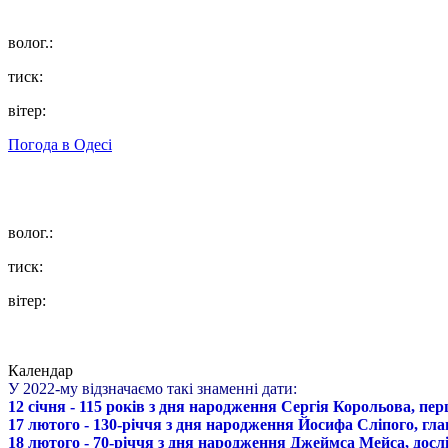
волог.:
тиск:
вітер:
Погода в
Одесі
волог.:
тиск:
вітер:
Календар
У 2022-му відзначаємо такі знаменні дати:
12 січня - 115 років з дня народження Сергія Корольова, пе
17 лютого - 130-річчя з дня народження Йосифа Сліпого, гл
18 лютого - 70-річчя з дня народження Джеймса Мейса, дослі