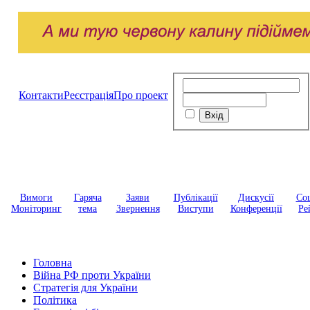
Контакти
Реєстрація
Про проект
Вимоги
Гаряча
Заяви
Публікації
Дискусії
Соц
Моніторинг
тема
Звернення
Виступи
Конференції
Ре
Головна
Війна РФ проти України
Стратегія для України
Політика