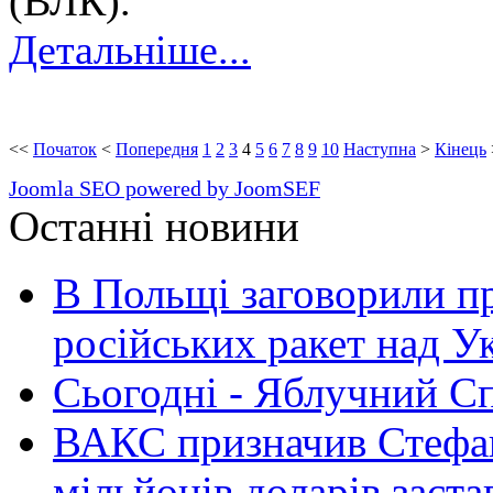
(ВЛК).
Детальніше...
<<
Початок
<
Попередня
1
2
3
4
5
6
7
8
9
10
Наступна
>
Кінець
Joomla SEO powered by JoomSEF
Останні новини
В Польщі заговорили п
російських ракет над У
Сьогодні - Яблучний Спа
ВАКС призначив Стефан
мільйонів доларів заста