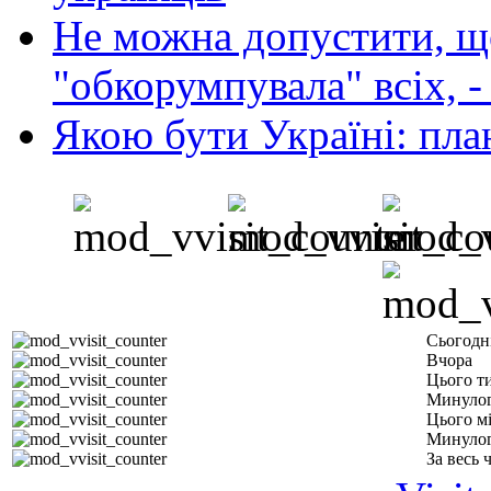
Не можна допустити, що
"обкорумпувала" всіх, 
Якою бути Україні: пла
Сьогодн
Вчора
Цього т
Минулог
Цього м
Минулог
За весь 