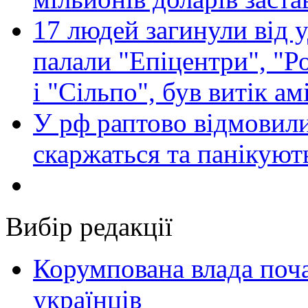
17 людей загинули від у
палали "Епіцентри", "Р
і "Сільпо", був витік ам
У рф раптово відмовили
скаржаться та панікуют
Вибір редакції
Корумпована влада поча
українців