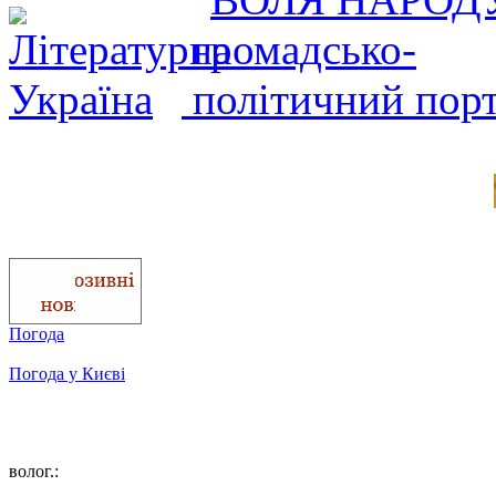
Погода
Погода у
Києві
волог.: