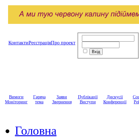
Контакти
Реєстрація
Про проект
Вимоги
Гаряча
Заяви
Публікації
Дискусії
Соц
Моніторинг
тема
Звернення
Виступи
Конференції
Ре
Головна