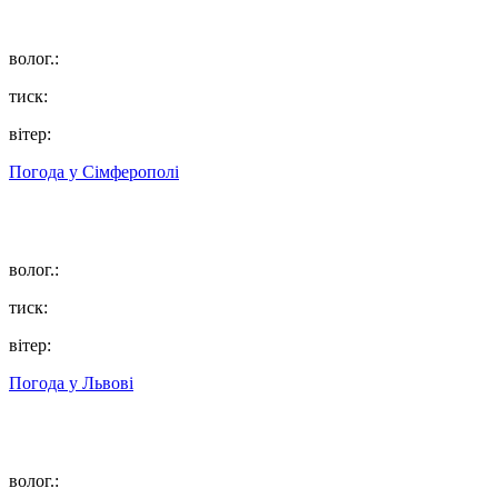
волог.:
тиск:
вітер:
Погода у
Сімферополі
волог.:
тиск:
вітер:
Погода у
Львові
волог.: