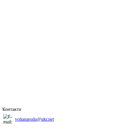
Контакти
volianarodu@ukr.net