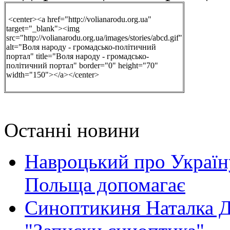
<center><a href="http://volianarodu.org.ua"
target="_blank"><img
src="http://volianarodu.org.ua/images/stories/abcd.gif"
alt="Воля народу - громадсько-політичний
портал" title="Воля народу - громадсько-
політичний портал" border="0" height="70"
width="150"></a></center>
Воля 
Останні новини
Навроцький про Україну
Польща допомагає
Синоптикиня Наталка Д