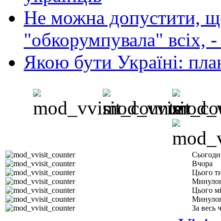
Не можна допустити, що
"обкорумпувала" всіх, 
Якою бути Україні: пла
Сьогодн
Вчора
Цього т
Минулог
Цього м
Минулог
За весь 