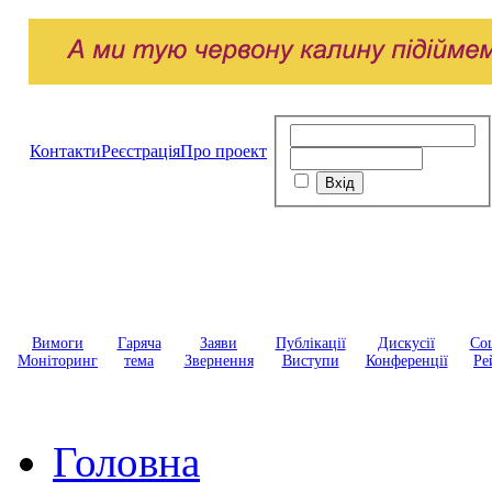
Контакти
Реєстрація
Про проект
Вимоги
Гаряча
Заяви
Публікації
Дискусії
Соц
Моніторинг
тема
Звернення
Виступи
Конференції
Ре
Головна