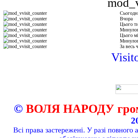
Сьогодн
Вчора
Цього т
Минулог
Цього м
Минулог
За весь 
Visit
©
ВОЛЯ НАРОДУ грома
2
Всі права застережені. У разі повного 