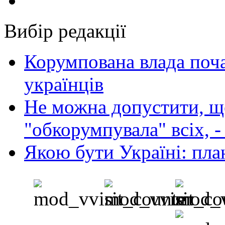
Вибір редакції
Корумпована влада поча
українців
Не можна допустити, що
"обкорумпувала" всіх, 
Якою бути Україні: пла