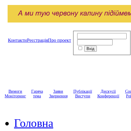
Контакти
Реєстрація
Про проект
Вимоги
Гаряча
Заяви
Публікації
Дискусії
Соц
Моніторинг
тема
Звернення
Виступи
Конференції
Ре
Головна