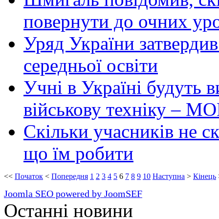
повернути до очних уро
Уряд України затвердив
середньої освіти
Учні в Україні будуть 
військову техніку – М
Скільки учасників не с
що їм робити
<<
Початок
<
Попередня
1
2
3
4
5
6
7
8
9
10
Наступна
>
Кінець
Joomla SEO powered by JoomSEF
Останні новини