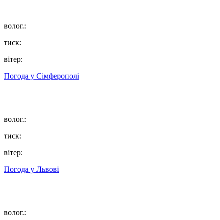
волог.:
тиск:
вітер:
Погода у
Сімферополі
волог.:
тиск:
вітер:
Погода у
Львові
волог.: