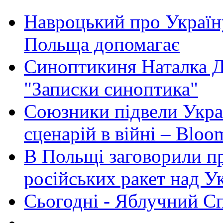
Навроцький про Україну
Польща допомагає
Синоптикиня Наталка Д
"Записки синоптика"
Союзники підвели Укра
сценарій в війні – Bloo
В Польщі заговорили п
російських ракет над У
Сьогодні - Яблучний Спа