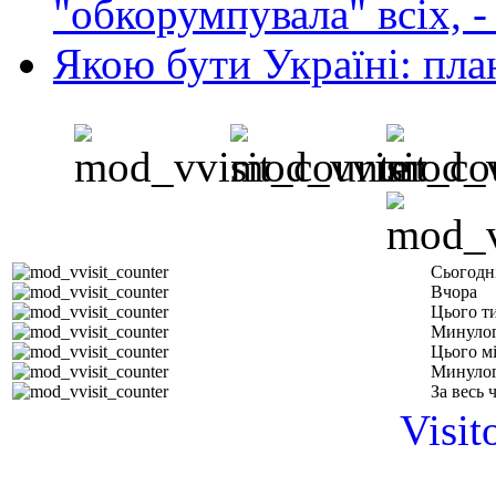
"обкорумпувала" всіх, 
Якою бути Україні: пла
Сьогодн
Вчора
Цього т
Минулог
Цього м
Минулог
За весь 
Visit