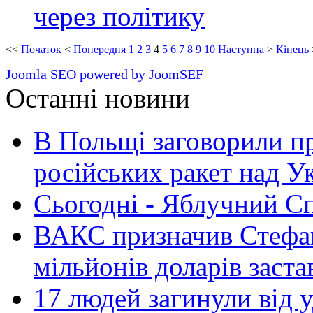
через політику
<<
Початок
<
Попередня
1
2
3
4
5
6
7
8
9
10
Наступна
>
Кінець
Joomla SEO powered by JoomSEF
Останні новини
В Польщі заговорили п
російських ракет над У
Сьогодні - Яблучний Спа
ВАКС призначив Стефан
мільйонів доларів заста
17 людей загинули від у