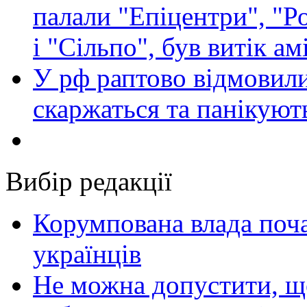
палали "Епіцентри", "Р
і "Сільпо", був витік ам
У рф раптово відмовили
скаржаться та панікуют
Вибір редакції
Корумпована влада поча
українців
Не можна допустити, що