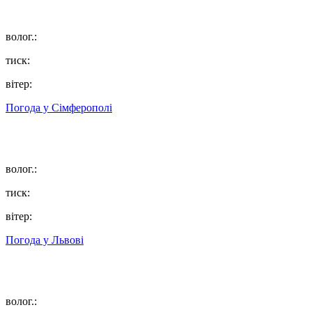
волог.:
тиск:
вітер:
Погода у
Сімферополі
волог.:
тиск:
вітер:
Погода у
Львові
волог.: