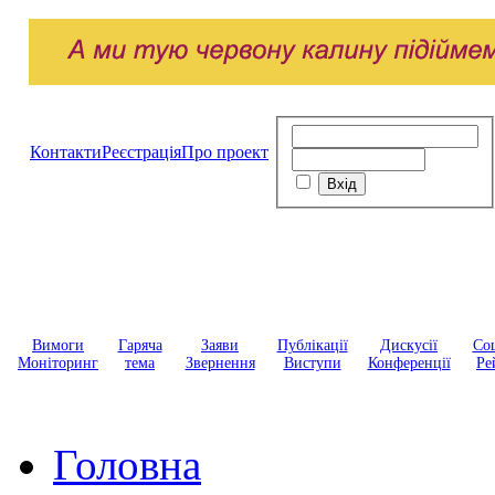
Контакти
Реєстрація
Про проект
Вимоги
Гаряча
Заяви
Публікації
Дискусії
Соц
Моніторинг
тема
Звернення
Виступи
Конференції
Ре
Головна