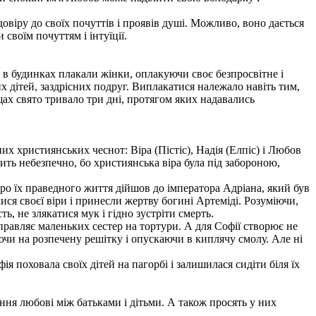
довіру до своїх почуттів і проявів душі. Можливо, воно дається
своїм почуттям і інтуїції.
у в будинках плакали жінки, оплакуючи своє безпросвітне і
их дітей, заздрісних подруг. Виплакатися належало навіть тим,
щах свято тривало три дні, протягом яких надавались
них християнських чеснот: Віра (Пістіс), Надія (Елпіс) і Любов
сить небезпечно, бо християнська віра була під забороною,
про їх праведного життя дійшов до імператора Адріана, який був
ися своєї віри і принесли жертву богині Артеміді. Розуміючи,
ть, не злякатися мук і гідно зустріти смерть.
равляє маленьких сестер на тортури. А для Софії створює не
аючи на розпечену решітку і опускаючи в киплячу смолу. Але ні
ія поховала своїх дітей на пагорбі і залишилася сидіти біля їх
ння любові між батьками і дітьми. А також просять у них