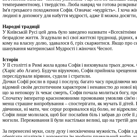
темпераментному, і твердістю. Люба навряд чи готова розкрив
Ім'я грецького походження Софія. Означає «мудрість». І хоча жі
людині в допомогу для набуття мудрості, адже її можна досягти,
Народні традиції
У Київській Русі цей день було заведено називати «Всесвітніми
безрадісне життя. Згадували всі свої життєві труднощі, рідних,
кому на власну долю, здавалося б, гріх скаржитися. Якщо про с
шанування материнської Мудрості і жіночих Чеснот.
Історія
У II столітті в Римі жила вдова Софія і виховувала трьох дочок.
(Харіс або Агапе). Будучи віруючою, Софія прийняла хрещення і 
переслідували вірянин, судили і стратили.
Дочки Софії росли в праці і послуху, багато часу приділяючи мо
відомий своїм деспотичним характером і ненавистю до нової вір
що за непокору їх чекає смерть, Софія почала молиться богу, прос
Спочатку імператор красномовними промовами умовляв сім'ю по
менш страшне випробування – спостерігати, як мучать її дітей. 
дівчинки, ні мати, чиє серце розривалося від болю, не відреклися
Софія лише молилася, щоб Бог послабив біль і забрав до себе її д
могили. Переживання її були настільки великі, що на третій де
За перенесені муки, силу духу і нескінченна мужність, Софія з
оберігати підлітків і допомогти їм зробити правильний вибір, ко