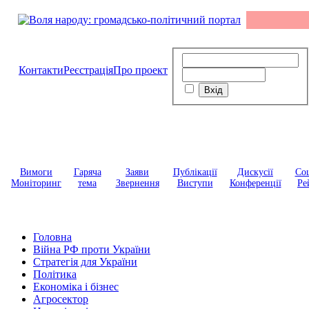
Контакти
Реєстрація
Про проект
Вимоги
Гаряча
Заяви
Публікації
Дискусії
Соц
Моніторинг
тема
Звернення
Виступи
Конференції
Ре
Головна
Війна РФ проти України
Стратегія для України
Політика
Економіка і бізнес
Агросектор