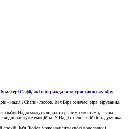
х матері Софії, які постраждали за християнську віру.
is – надія і Charis - любов. Ім'я Віра означає: віра, вірування,
нки з ім'ям Надія можуть володіти різними якостями, часом
 водночас дуже емоційна. У Надії є певна стійкість духу, яка
й спокій. Ім'я Любов може наділити свою володарку і