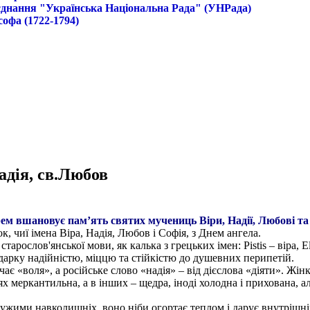
б'єднання "Українська Національна Рада" (УНРада)
софа (1722-1794)
Надія, св.Любов
ем вшановує пам’ять святих мучениць Віри, Надії, Любові та ї
ок, чиї імена Віра, Надія, Любов і Софія, з Днем ангела.
тарослов'янської мови, як калька з грецьких імен: Pistis – віра, Elp
дарку надійністю, міццю та стійкістю до душевних перипетій.
ачає «воля», а російське слово «надія» – від дієслова «діяти». Жі
меркантильна, а в інших – щедра, іноді холодна і прихована, але
дужими навколишніх, воно ніби огортає теплом і дарує внутрішні