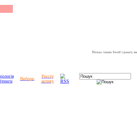
Немає таких бомб і ракет, які мож
іологія
Реєстр
Вибори
йтинги
активу