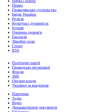
Наука і освіта
Право
Громадянське суспільство
Імідж України
Релігія
Культура і духовність
Історія
Охорона здоров'я
Екологія
Збройні сили
Спорт
RSS
Політичні партії
Громадські організації
Фонди
ЗМІ
Органи влади
Українці за кордоном
Партнери
Аудіо
Відео
Державотворчі документи
Бібліотека