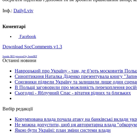
Інф.:
DailyLviv
Коментарі
Facebook
Download SocComments v1.3
Joomla SEO powered by JoomSEF
Останні новини
Навроцький про Україну - там, де б’ють московитів Поль
Синоптикиня Наталка Діденко презентувала книгу "Запи
Союзники підвели Україну та залишили лише один сценар
В Польщі заговорили про можливість перехоплення росій
Сьогодні - Яблучний Спас - вітатня рідних та близьких
Вибір редакції
Корумпована влада почала атаку на банківські вклади укр
Не можна допустити, щоб ця авторитарна влада "обкорумп
Якою бути Україні: план зміни системи влади