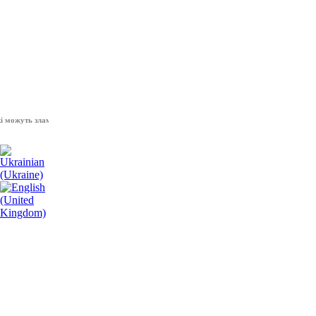
уть зламати волю народу, - Президент України Володимир Зеленський