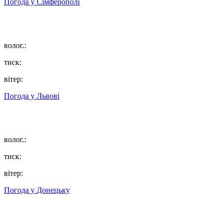
Погода у
Сімферополі
волог.:
тиск:
вітер:
Погода у
Львові
волог.:
тиск:
вітер:
Погода у
Донецьку