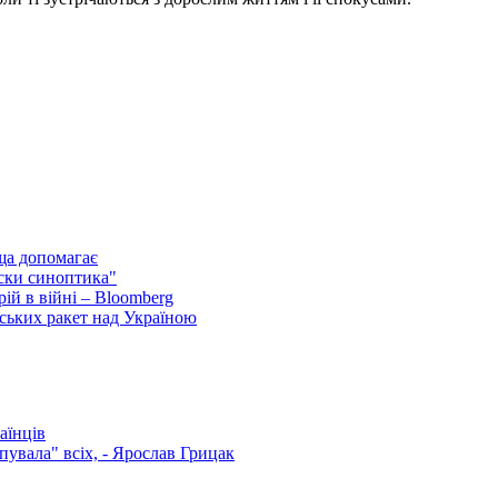
ща допомагає
ски синоптика"
ій в війні – Bloomberg
ських ракет над Україною
аїнців
увала" всіх, - Ярослав Грицак