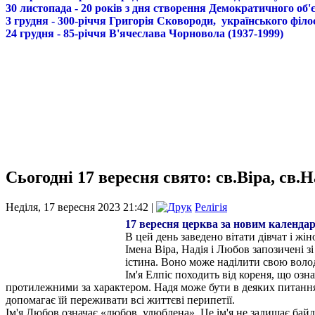
30 листопада - 20 років з дня створення Демократичного о
3 грудня - 300-річчя Григорія Сковороди, українського філо
24 грудня - 85-річчя В'ячеслава Чорновола (1937-1999)
Сьогодні 17 вересня свято: св.Віра, св.
Неділя, 17 вересня 2023 21:42 |
Релігія
17 вересня церква за новим календар
В цей день заведено вітати дівчат і жін
Імена Віра, Надія і Любов запозичені зі с
істина. Воно може наділити свою воло
Ім'я Елпіс походить від кореня, що озн
протилежними за характером. Надя може бути в деяких питаннях 
допомагає їй переживати всі життєві перипетії.
Ім'я Любов означає «любов, улюблена». Це ім'я не залишає бай