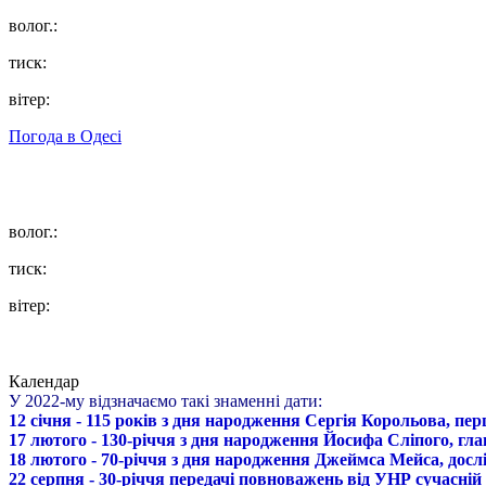
волог.:
тиск:
вітер:
Погода в
Одесі
волог.:
тиск:
вітер:
Календар
У 2022-му відзначаємо такі знаменні дати:
12 січня - 115 років з дня народження Сергія Корольова, пе
17 лютого - 130-річчя з дня народження Йосифа Сліпого, гл
18 лютого - 70-річчя з дня народження Джеймса Мейса, дослі
22 серпня - 30-річчя передачі повноважень від УНР сучасній