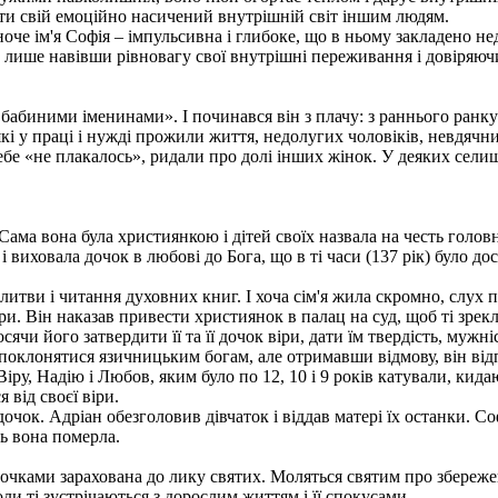
ати свій емоційно насичений внутрішній світ іншим людям.
ноче ім'я Софія – імпульсивна і глибоке, що в ньому закладено не
 лише навівши рівновагу свої внутрішні переживання і довіряючи 
 бабиними іменинами». І починався він з плачу: з раннього ранк
 які у праці і нужді прожили життя, недолугих чоловіків, невдячн
ебе «не плакалось», ридали про долі інших жінок. У деяких сели
 Сама вона була християнкою і дітей своїх назвала на честь голов
виховала дочок в любові до Бога, що в ті часи (137 рік) було до
литви і читання духовних книг. І хоча сім'я жила скромно, слух 
и. Він наказав привести християнок в палац на суд, щоб ті зрекл
ячи його затвердити її та її дочок віри, дати їм твердість, мужніс
клонятися язичницьким богам, але отримавши відмову, він відп
Віру, Надію і Любов, яким було по 12, 10 і 9 років катували, кид
 від своєї віри.
очок. Адріан обезголовив дівчаток і віддав матері їх останки. Соф
нь вона померла.
 дочками зарахована до лику святих. Моляться святим про збереже
ли ті зустрічаються з дорослим життям і її спокусами.