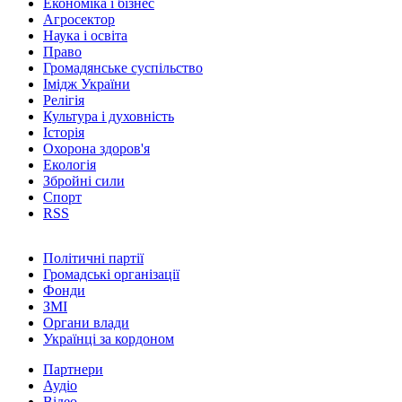
Економіка і бізнес
Агросектор
Наука і освіта
Право
Громадянське суспільство
Імідж України
Релігія
Культура і духовність
Історія
Охорона здоров'я
Екологія
Збройні сили
Спорт
RSS
Політичні партії
Громадські організації
Фонди
ЗМІ
Органи влади
Українці за кордоном
Партнери
Аудіо
Відео