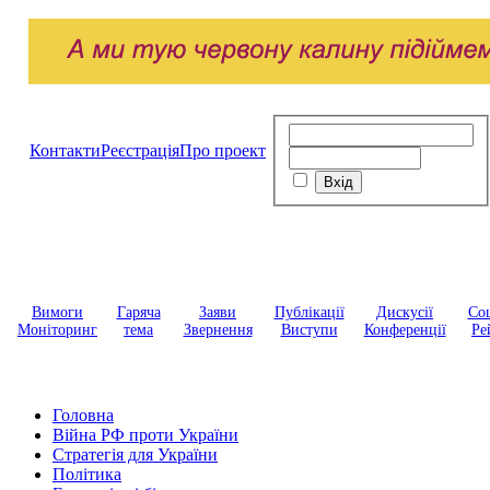
Контакти
Реєстрація
Про проект
Вимоги
Гаряча
Заяви
Публікації
Дискусії
Соц
Моніторинг
тема
Звернення
Виступи
Конференції
Ре
Головна
Війна РФ проти України
Стратегія для України
Політика