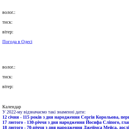
волог.:
тиск:
вітер:
Погода в
Одесі
волог.:
тиск:
вітер:
Календар
У 2022-му відзначаємо такі знаменні дати:
12 січня - 115 років з дня народження Сергія Корольова, пе
17 лютого - 130-річчя з дня народження Йосифа Сліпого, гл
18 лютого - 70-річчя з дня народження Джеймса Мейса, дослі