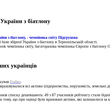
 України з біатлону
їни з біатлону, - чемпіонка світу Підгрушна
бази збірної України з біатлону в Тернопільській області.
book чемпіонка світу, багаторазова чемпіонка Європи з біатлону
ших українців
ікував
Forbes
.
враховувалися всі активи (підприємства, нерухомість, земельні 
иків списку дешевшають: 49 з 87 учасників рейтингу стали бідніш
и тому, що при оцінці були враховані активи, які залишилися за 