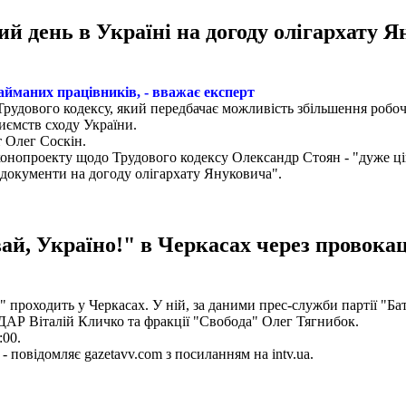
й день в Україні на догоду олігархату Я
айманих працівників, - вважає експерт
 Трудового кодексу, який передбачає можливість збільшення робоч
иємств сходу України.
 Олег Соскін.
конопроекту щодо Трудового кодексу Олександр Стоян - "дуже ціка
і документи на догоду олігархату Януковича".
ай, Україно!" в Черкасах через провокац
" проходить у Черкасах. У ній, за даними прес-служби партії "Бат
ДАР Віталій Кличко та фракції "Свобода" Олег Тягнибок.
:00.
- повідомляє gazetavv.com з посиланням на intv.ua.