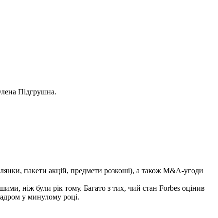
 Олена Підгрушна.
ділянки, пакети акцій, предмети розкоші), а також M&A-угоди
ими, ніж були рік тому. Багато з тих, чий стан Forbes оцінив
кадром у минулому році.