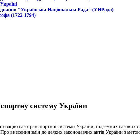
 Україні
б'єднання "Українська Національна Рада" (УНРада)
софа (1722-1794)
нспортну систему України
изацію газотранспортної системи України, підземних газових с
"Про внесення змін до деяких законодавчих актів України з мет