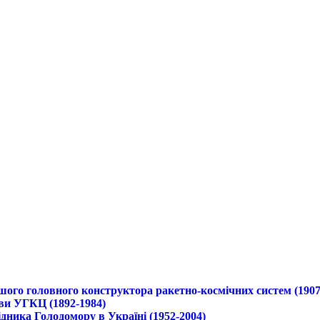
ршого головного конструктора ракетно-космічних систем (1907
ави УГКЦ (1892-1984)
дника Голодомору в Україні (1952-2004)