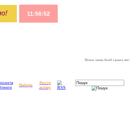
Немає таких бомб і ракет, які можуть
іологія
Реєстр
Вибори
йтинги
активу