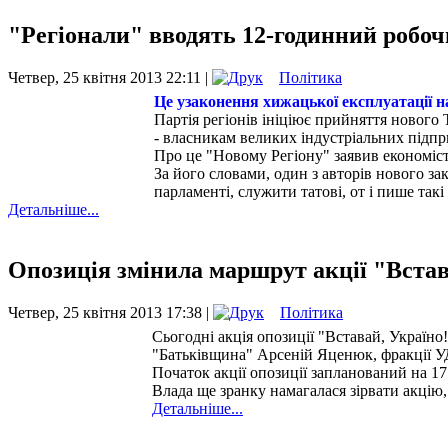
"Регіонали" вводять 12-годинний робочи
Четвер, 25 квітня 2013 22:11 |
Політика
Це узаконення хижацької експлуатації н
Партія регіонів ініціює прийняття нового
- власникам великих індустріальних підпр
Про це "Новому Регіону" заявив економіст
За його словами, один з авторів нового за
парламенті, служити татові, от і пише так
Детальніше...
Опозиція змінила маршрут акції "Встав
Четвер, 25 квітня 2013 17:38 |
Політика
Сьогодні акція опозиції "Вставай, Україно!
"Батьківщина" Арсеній Яценюк, фракції У
Початок акції опозиції запланований на 17
Влада ще зранку намагалася зірвати акцію, 
Детальніше...