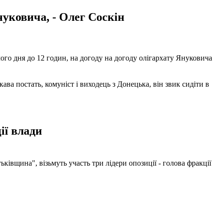
нуковича, - Олег Соскін
ого дня до 12 годин, на догоду на догоду олігархату Януковича
ва постать, комуніст і виходець з Донецька, він звик сидіти в
ії влади
ьківщина", візьмуть участь три лідери опозиції - голова фракції