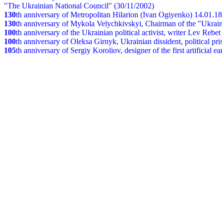
"The Ukrainian National Council" (30/11/2002)
130
th
anniversary of Metropolitan Hilarion (Ivan Ogiyenko) 14.01.1
130
th anniversary of Mykola Velychkivskyi, Chairman of the "Ukrain
100
th anniversary of the Ukrainian political activist, writer Lev Reb
100
th anniversary of Oleksa Girnyk, Ukrainian dissident, political p
105
th anniversary of Sergiy Koroliov, designer of the first artificial 