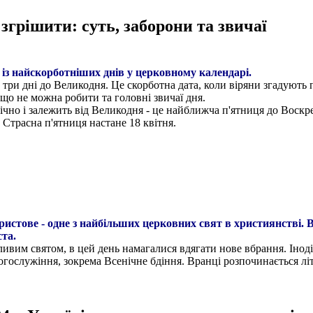
грішити: суть, заборони та звичаї
із найскорботніших днів у церковному календарі.
 три дні до Великодня. Це скорботна дата, коли віряни згадують 
 що не можна робити та головні звичаї дня.
ічно і залежить від Великодня - це найближча п'ятниця до Воскре
 Страсна п'ятниця настане 18 квітня.
Христове - одне з найбільших церковних свят в християнстві.
та.
ивим святом, в цей день намагалися вдягати нове вбрання. Іноді
богослужіння, зокрема Всенічне бдіння. Вранці розпочинається лі