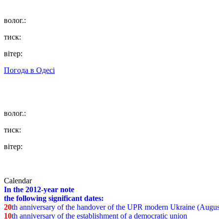
волог.:
тиск:
вітер:
Погода в
Одесі
волог.:
тиск:
вітер:
Calendar
In the 2012-year note
the following significant dates:
20
th anniversary of the handover of the UPR modern Ukraine (Augus
10
th anniversary of the establishment of a democratic union