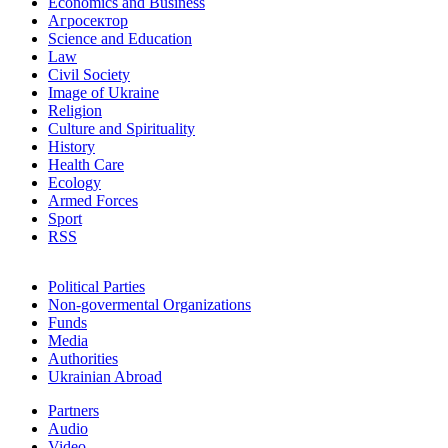
Economics and Business
Агросектор
Science and Education
Law
Civil Society
Image of Ukraine
Religion
Culture and Spirituality
History
Health Care
Ecology
Armed Forces
Sport
RSS
Political Parties
Non-govermental Organizations
Funds
Мedia
Authorities
Ukrainian Abroad
Partners
Audio
Video