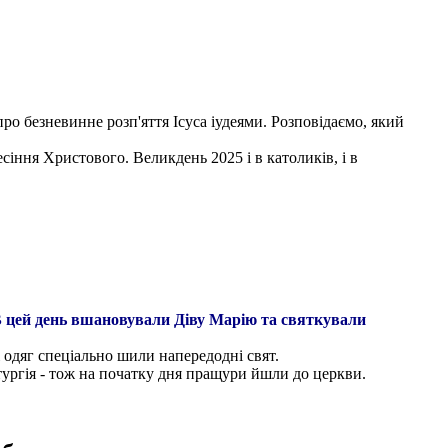
про безневинне розп'яття Ісуса іудеями. Розповідаємо, який
сіння Христового. Великдень 2025 і в католиків, і в
 В цей день вшановували Діву Марію та святкували
 одяг спеціально шили напередодні свят.
тургія - тож на початку дня пращури йшли до церкви.