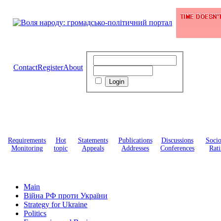
Contact
Register
About
Requirements
Hot
Statements
Publications
Discussions
Soci
Monitoring
topic
Appeals
Addresses
Conferences
Rati
Main
Війна РФ проти України
Strategy for Ukraine
Politics