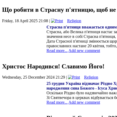
Що робити в Страсну п'ятницю, щоб не з
Friday, 18 April 2025 21:08 |
Religion
Страсна п'ятниця вважається одним 
Страсна, або Велика п'ятниця настає за
значення несе в собі Страсна п'ятниця,
Дата Страсної п'ятниці змінюється щор
православних настане 20 квітня, тобто,
Read more...
Add new comment
Христос Народився! Славимо Його!
Wednesday, 25 December 2024 21:29 |
Religion
25 грудня У
країна відзначає Різдво 
народження сина Божого - Ісуса Хрис
Оскільки Різдво було надзвичайно важл
Зі Святвечора в церквах відбувається 
Read more...
Add new comment