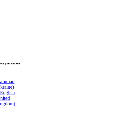
зламати волю народу, - Президент України Володимир Зеленський