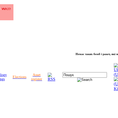
Немає таких бомб і ракет, які можуть 
ology
Asset
Elections
ngs
register