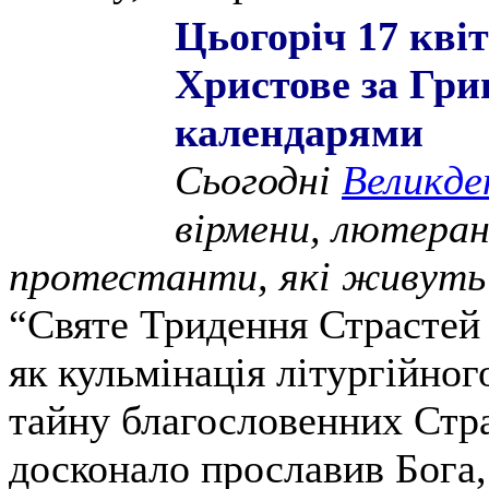
Цьогоріч 17 кві
Христове за Гри
календарями
Сьогодні
Великде
вірмени, лютеран
протестанти, які живуть 
“Святе Тридення Страстей 
як кульмінація літургійног
тайну благословенних Стра
досконало прославив Бог