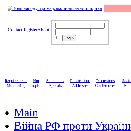
Contact
Register
About
Requirements
Hot
Statements
Publications
Discussions
Soci
Monitoring
topic
Appeals
Addresses
Conferences
Rati
Main
Війна РФ проти Україн