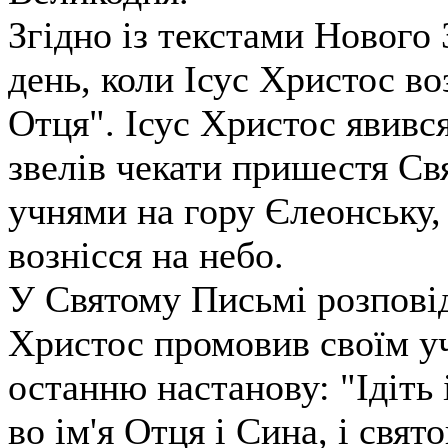
Згідно із текстами Нового 
день, коли Ісус Христос во
Отця". Ісус Христос явивс
звелів чекати пришестя Свя
учнями на гору Єлеонську, 
вознісся на небо.
У Святому Письмі розповід
Христос промовив своїм уч
останню настанову: "Ідіть і
во ім'я Отця і Сина, і свят