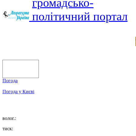
Погода
Погода у
Києві
волог.:
тиск: