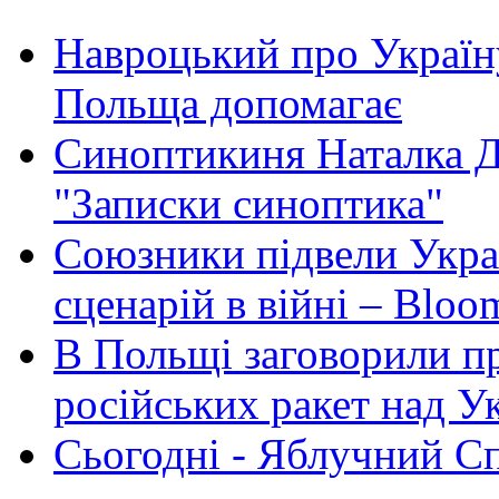
Навроцький про Україну
Польща допомагає
Синоптикиня Наталка Д
"Записки синоптика"
Союзники підвели Укра
сценарій в війні – Bloo
В Польщі заговорили п
російських ракет над У
Сьогодні - Яблучний Спа