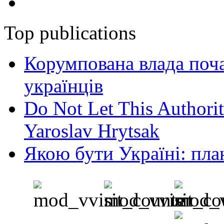
Top publications
Корумпована влада поча
українців
Do Not Let This Authorit
Yaroslav Hrytsak
Якою бути Україні: пла