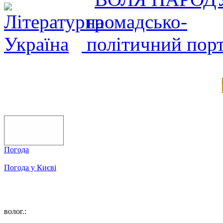
Погода
Погода у
Києві
волог.: