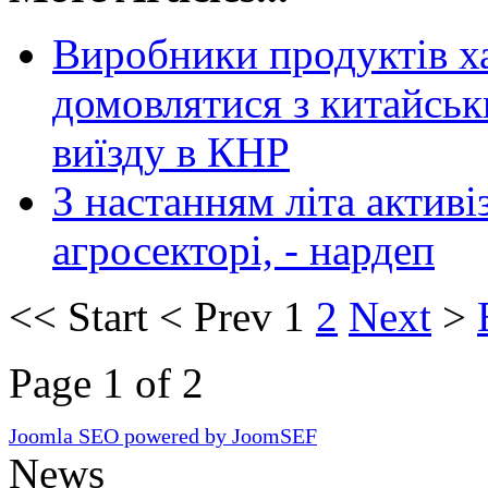
Виробники продуктів х
домовлятися з китайськ
виїзду в КНР
З настанням літа активі
агросекторі, - нардеп
<<
Start
<
Prev
1
2
Next
>
Page 1 of 2
Joomla SEO powered by JoomSEF
News