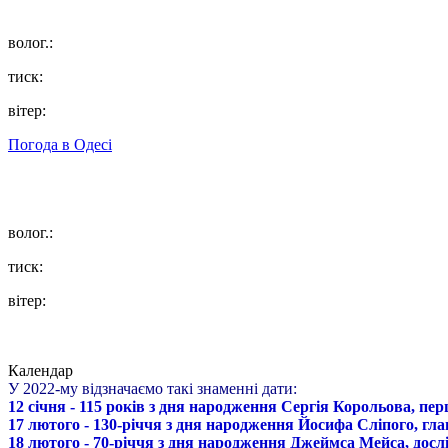
волог.:
тиск:
вітер:
Погода в
Одесі
волог.:
тиск:
вітер:
Календар
У 2022-му відзначаємо такі знаменні дати:
12 січня - 115 років з дня народження Сергія Корольова, пе
17 лютого - 130-річчя з дня народження Йосифа Сліпого, гл
18 лютого - 70-річчя з дня народження Джеймса Мейса, дослі