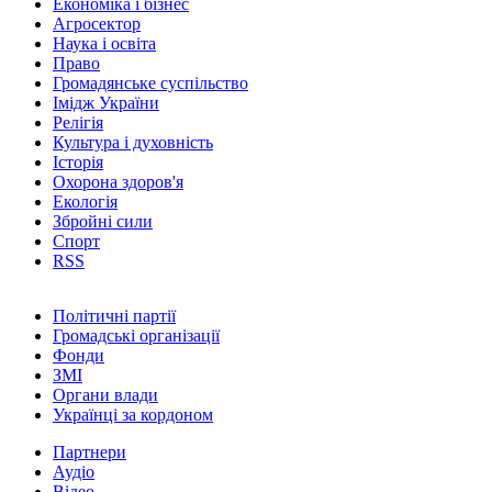
Економіка і бізнес
Агросектор
Наука і освіта
Право
Громадянське суспільство
Імідж України
Релігія
Культура і духовність
Історія
Охорона здоров'я
Екологія
Збройні сили
Спорт
RSS
Політичні партії
Громадські організації
Фонди
ЗМІ
Органи влади
Українці за кордоном
Партнери
Аудіо
Відео