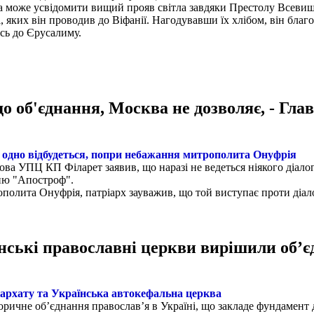
 яка може усвідомити вищий прояв світла завдяки Престолу Всеви
 яких він проводив до Віфанії. Нагодувавши їх хлібом, він благо
сь до Єрусалиму.
о об'єднання, Москва не дозволяє, - Гл
е одно відбудеться, попри небажання митрополита Онуфрія
лова УПЦ КП Філарет заявив, що наразі не ведеться ніякого діал
нню "Апостроф".
лита Онуфрія, патріарх зауважив, що той виступає проти діало
їнські православні церкви вирішили об’є
іархату та Українська автокефальна церква
ричне об’єднання православ’я в Україні, що закладе фундамент д