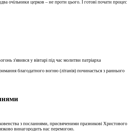
ва очільники церков – не проти цього. І готові почати процес
онь з'явився у вівтарі під час молитви патріарха
имання благодатного вогню (літанія) починається з раннього
аннями
духовенства з посланнями, присвяченими празникові Христового
’язково винагородить нас перемогою.