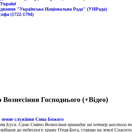
 Україні
б'єднання "Українська Національна Рада" (УНРада)
софа (1722-1794)
 Вознесіння Господнього (+Відео)
о земне служіння Сина Божого
іння Ісуса. Саме Свято Вознесіння припадає на четвер шостого т
війшов до небесного храму Отця-Бога, ставши на землі Спасител