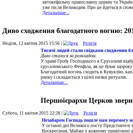
автокефальну православну церкву та Українс
уже після Великодня. Про це йдеться в сюж
Детальніше...
Диво сходження благодатного вогню: 20
Неділя, 12 квітня 2015 15:56 |
Релігія
Тисячі людей стали свідками сходження бл
Диво сталося за розкладом
.
У храмі Гробу Господнього в Єрусалимі відб
єрусалимського Феофіла, як це буває щорок
Благодатний вогонь сходить в Кувуклію, кап
ранку і складається з цілої низки ритуалів.
Детальніше...
Першоієрархи Церков зверну
Субота, 11 квітня 2015 22:28 |
Релігія
Незабаром Господь пошле нам перемогу на
У останні дні Великого посту Предстоятелі 
Воскресіння. Майже у кожному привітанні д