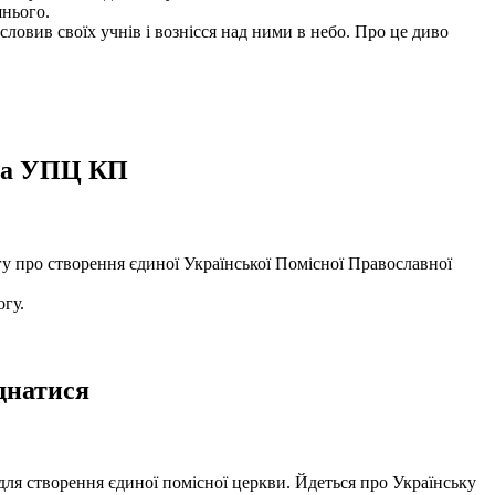
шнього.
словив своїх учнів і вознісся над ними в небо. Про це диво
ава УПЦ КП
огу про створення єдиної Української Помісної Православної
гу.
днатися
ля створення єдиної помісної церкви. Йдеться про Українську