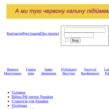
Контакти
Реєстрація
Про проект
Вимоги
Гаряча
Заяви
Публікації
Дискусії
Соц
Моніторинг
тема
Звернення
Виступи
Конференції
Ре
Головна
Війна РФ проти України
Стратегія для України
Політика