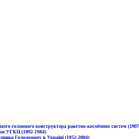
ршого головного конструктора ракетно-космічних систем (1907
ави УГКЦ (1892-1984)
дника Голодомору в Україні (1952-2004)