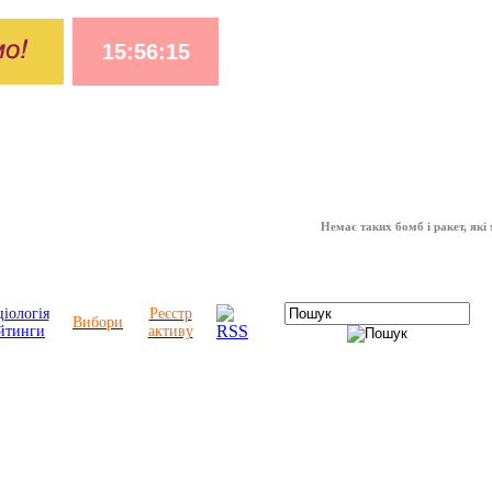
Немає таких бомб і ракет, які можуть
іологія
Реєстр
Вибори
йтинги
активу