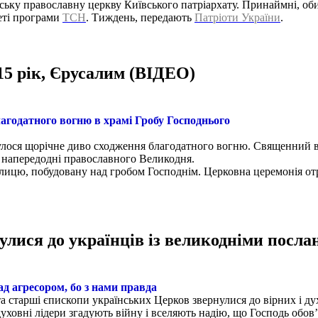
ьку православну церкву Київського патріархату. Принаймні, обид
еті програми
ТСН
. Тиждень, передають
Патріоти України
.
15 рік, Єрусалим (ВІДЕО)
агодатного вогню в храмі Гробу Господнього
улося щорічне диво сходження благодатного вогню. Священний вог
у напередодні православного Великодня.
лицю, побудовану над гробом Господнім. Церковна церемонія отр
лися до українців із великодніми посл
д агресором, бо з нами правда
та старші єпископи українських Церков звернулися до вірних і 
уховні лідери згадують війну і вселяють надію, що Господь обов