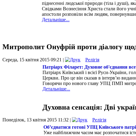
піднесенні людської природи (тіла і душі),
Свідками Вознесіння Христа стали його учні,
апостоли розповіли всім людям, повернувши
Детальніше...
Митрополит Онуфрій проти діалогу щод
Середа, 15 квітня 2015 09:21 |
Релігія
Патріарх Філарет: Духовне об'єднання вс
Патріарх Київський і всієї Руси-України, го
Церкви. Про це він сказав в інтерв’ю вида
Говорячи про нового главу УПЦ ПМП митропо
Детальніше...
Духовна сенсація: Дві укра
Понеділок, 13 квітня 2015 11:32 |
Релігія
Об’єднатися готові УПЦ Київського патр
Уже найближчим часом має розпочатися істо