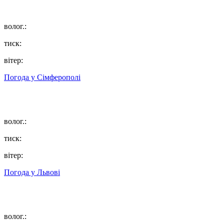
волог.:
тиск:
вітер:
Погода у
Сімферополі
волог.:
тиск:
вітер:
Погода у
Львові
волог.: