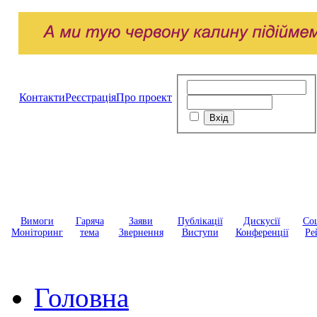
Контакти
Реєстрація
Про проект
Вимоги
Гаряча
Заяви
Публікації
Дискусії
Соц
Моніторинг
тема
Звернення
Виступи
Конференції
Ре
Головна