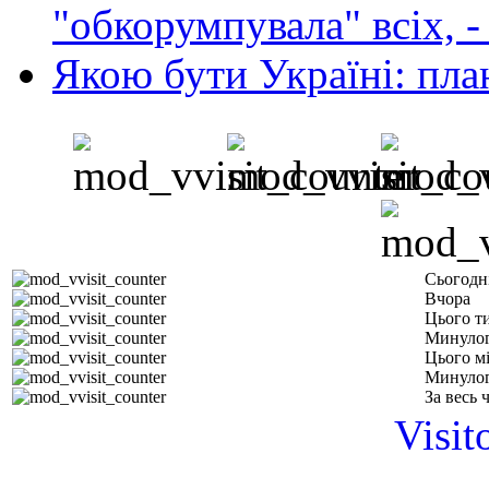
"обкорумпувала" всіх, 
Якою бути Україні: пла
Сьогодн
Вчора
Цього т
Минулог
Цього м
Минулог
За весь 
Visit