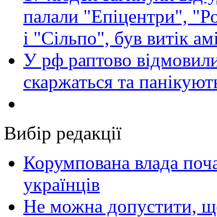
палали "Епіцентри", "Р
і "Сільпо", був витік ам
У рф раптово відмовили
скаржаться та панікуют
Вибір редакції
Корумпована влада поча
українців
Не можна допустити, що