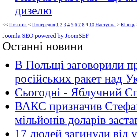
дизелю
<<
Початок
<
Попередня
1
2
3
4
5
6
7
8
9
10
Наступна
>
Кінець
Joomla SEO powered by JoomSEF
Останні новини
В Польщі заговорили п
російських ракет над У
Сьогодні - Яблучний Спа
ВАКС призначив Стефан
мільйонів доларів заста
17 людей загинули від у