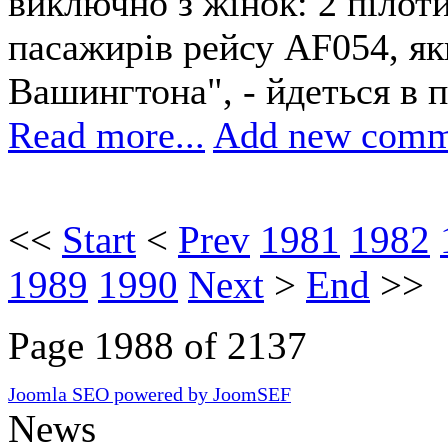
виключно з жінок: 2 пілоти
пасажирів рейсу AF054, як
Вашингтона", - йдеться в п
Read more...
Add new comm
<<
Start
<
Prev
1981
1982
1989
1990
Next
>
End
>>
Page 1988 of 2137
Joomla SEO powered by JoomSEF
News