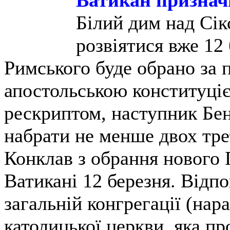
Ватикан признач
Білий дим над Сі
розвіятися вже 12
Римського буде обрано за
апостольською конституціє
рескриптом, наступник Бе
набрати не менше двох тре
Конклав з обрання нового 
Ватикані 12 березня. Відп
загальній конгрегації (нар
католицької церкви, яка пр