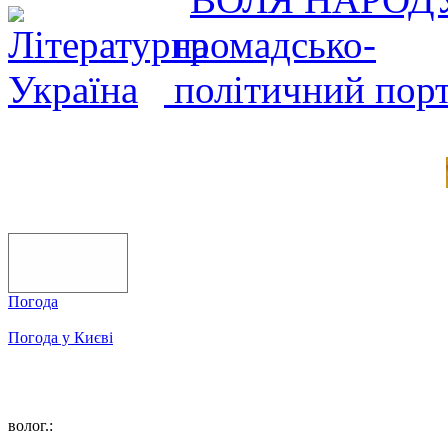
Погода
Погода у
Києві
волог.: