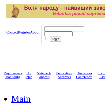
Contact
Register
About
Requirements
Hot
Statements
Publications
Discussions
Soci
Monitoring
topic
Appeals
Addresses
Conferences
Rati
Main