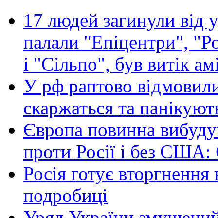
17 людей загинули від у
палали "Епіцентри", "Р
і "Сільпо", був витік ам
У рф раптово відмовили
скаржаться та панікуют
Європа повинна вибуду
проти Росії і без США:
Росія готує вторгнення 
подробиці
Уряд України змушений