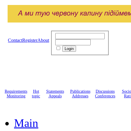
Contact
Register
About
Requirements
Hot
Statements
Publications
Discussions
Soci
Monitoring
topic
Appeals
Addresses
Conferences
Rati
Main