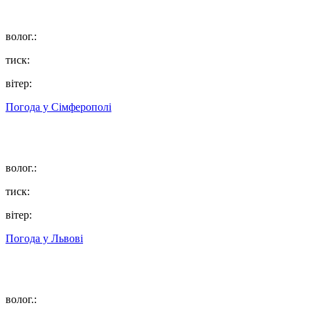
волог.:
тиск:
вітер:
Погода у
Сімферополі
волог.:
тиск:
вітер:
Погода у
Львові
волог.: