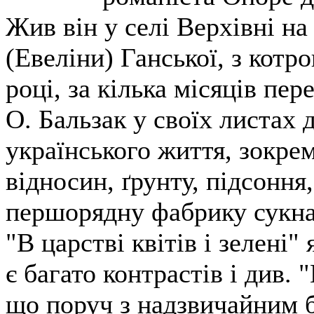
Жив він у селі Верхівні на
(Евеліни) Ганської, з котр
році, за кілька місяців пе
О. Бальзак у своїх листах 
українського життя, зокре
відносин, ґрунту, підсоння
першорядну фабрику сукна 
"В царстві квітів і зелені"
є багато контрастів і див. 
що поруч з надзвичайним б