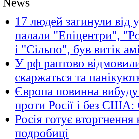
News
17 людей загинули від у
палали "Епіцентри", "Р
і "Сільпо", був витік ам
У рф раптово відмовили
скаржаться та панікуют
Європа повинна вибуду
проти Росії і без США:
Росія готує вторгнення 
подробиці