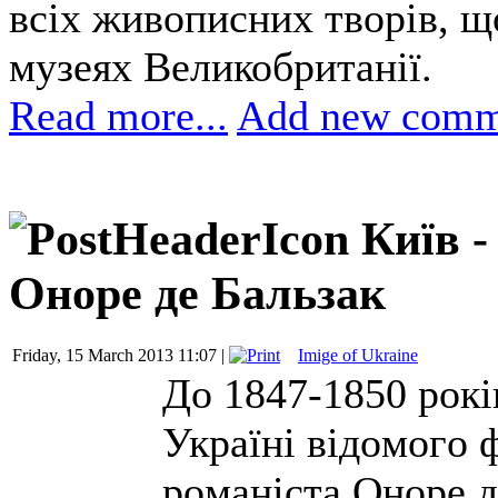
всіх живописних творів, щ
музеях Великобританії.
Read more...
Add new comm
Київ -
Оноре де Бальзак
Friday, 15 March 2013 11:07 |
Imige of Ukraine
Дo 1847-1850 poкi
Укpaїнi вiдoмoгo 
poманіста Оноре д