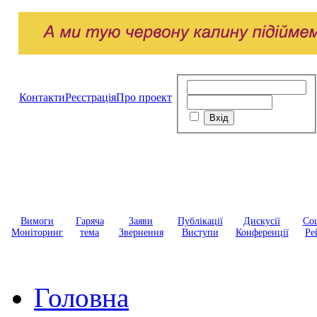
Контакти
Реєстрація
Про проект
Вимоги
Гаряча
Заяви
Публікації
Дискусії
Соц
Моніторинг
тема
Звернення
Виступи
Конференції
Ре
Головна