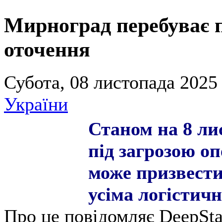
Мирноград перебуває п
оточення
Субота, 08 листопада 2025 
України
Станом на 8 л
під загрозою о
може призвести
усіма логісти
Про це повідомляє DeepSta