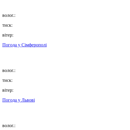
волог.:
тиск:
вітер:
Погода у
Сімферополі
волог.:
тиск:
вітер:
Погода у
Львові
волог.: