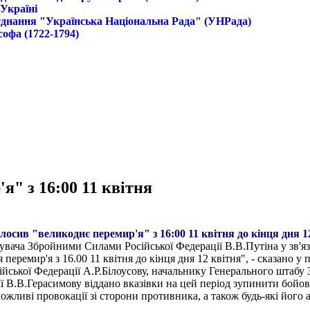
 Україні
б'єднання "Українська Національна Рада" (УНРада)
софа (1722-1794)
я" з 16:00 11 квітня
лосив "великоднє перемир'я" з 16:00 11 квітня до кінця дня 1
ача Збройними Силами Російської Федерації В.В.Путіна у зв'яз
еремир'я з 16.00 11 квітня до кінця дня 12 квітня", - сказано у 
ійської Федерації А.Р.Білоусову, начальнику Генерального штабу
ї В.В.Герасимову віддано вказівки на цей період зупинити бойові
ливі провокації зі сторони противника, а також будь-які його аг