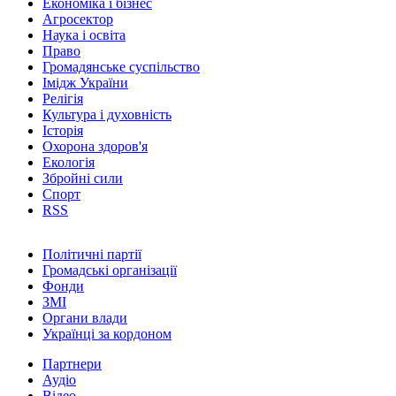
Економіка і бізнес
Агросектор
Наука і освіта
Право
Громадянське суспільство
Імідж України
Релігія
Культура і духовність
Історія
Охорона здоров'я
Екологія
Збройні сили
Спорт
RSS
Політичні партії
Громадські організації
Фонди
ЗМІ
Органи влади
Українці за кордоном
Партнери
Аудіо
Відео