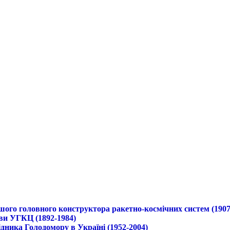
ршого головного конструктора ракетно-космічних систем (1907
ави УГКЦ (1892-1984)
дника Голодомору в Україні (1952-2004)