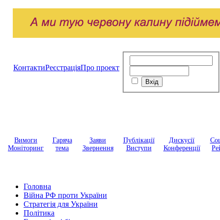
Контакти
Реєстрація
Про проект
Вимоги
Гаряча
Заяви
Публікації
Дискусії
Соц
Моніторинг
тема
Звернення
Виступи
Конференції
Ре
Головна
Війна РФ проти України
Стратегія для України
Політика