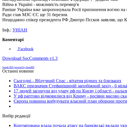
Війна в Україні - можливість перемир'я
Раніше Україна вже запропонувала Росії припинення вогню на 
Ради глав МЗС ЄС ще 31 березня.
Нещодавно спікер президента РФ Дмитро Пєсков заявляв, що Кр
Інф.:
УНІАН
Коментарі
Facebook
Download SocComments v1.3
Joomla SEO powered by JoomSEF
Останні новини
Сьогодні - Яблучний Спас - вітатня рідних та близьких
ВАКС призначив Стефанішиній запобіжний захід - 6 мільй
17 людей загинули від удару рф по Києву і області - пала
У рф раптово відмовилися від Криму - росіяни масово ск
Європа повинна вибудувати власний план оборони проти 
Вибір редакції
Корумпована влада почала атаку на банківські вклади укр