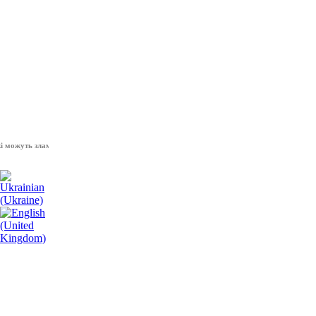
уть зламати волю народу, - Президент України Володимир Зеленський