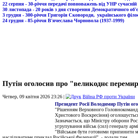
22 серпня - 30-річчя передачі повноважень від УНР сучасній
30 листопада - 20 років з дня створення Демократичного о
3 грудня - 300-річчя Григорія Сковороди, українського філо
24 грудня - 85-річчя В'ячеслава Чорновола (1937-1999)
Путін оголосив про "великоднє перемир'
Четвер, 09 квітня 2026 23:26 |
Війна РФ проти України
Пре
зидент Росії Володимир Путін ого
"Рішенням Верховного Головнокомандув
Христового Воскресіння) оголошується п
Зазначається, що Міністру оборони Рос
угрупування військ (сил) генералу армі
"Військам бути готовими припинити мож
наслідуватиме приклад Російської Федерації", - додали там.