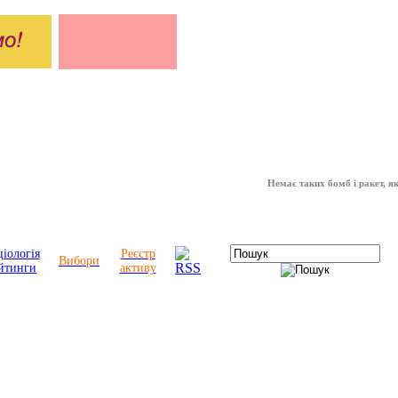
Немає таких бомб і ракет, які мож
іологія
Реєстр
Вибори
йтинги
активу