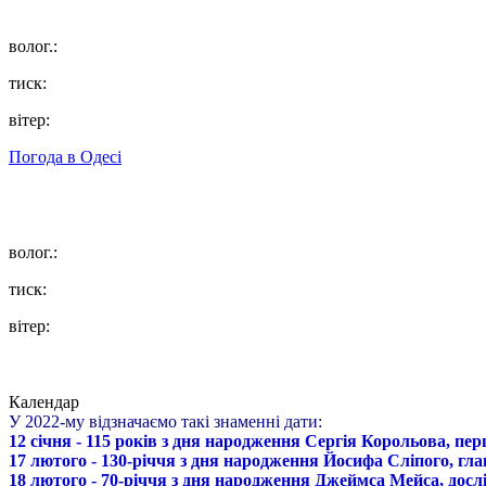
волог.:
тиск:
вітер:
Погода в
Одесі
волог.:
тиск:
вітер:
Календар
У 2022-му відзначаємо такі знаменні дати:
12 січня - 115 років з дня народження Сергія Корольова, пе
17 лютого - 130-річчя з дня народження Йосифа Сліпого, гл
18 лютого - 70-річчя з дня народження Джеймса Мейса, дослі