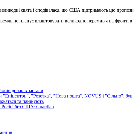
великодні свята і сподівалася, що США підтримають цю пропозиц
емль не планує влаштовувати великоднє перемир'я на фронті в У
онів доларів застави
ли "Епіцентри", "Розетка", "Нова пошта", NOVUS і "Сільпо", був 
аржаться та панікують
Росії і без США: Guardian
аїнців