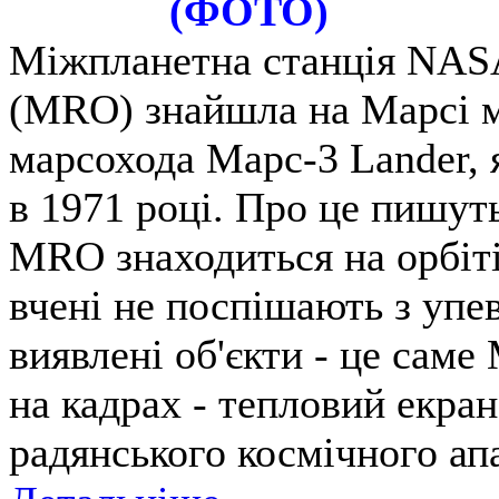
(ФОТО)
Міжпланетна станція NASA
(MRO) знайшла на Марсі м
марсохода Марс-3 Lander, 
в 1971 році. Про це пишут
MRO знаходиться на орбіті
вчені не поспішають з упе
виявлені об'єкти - це саме
на кадрах - тепловий екран
радянського космічного ап