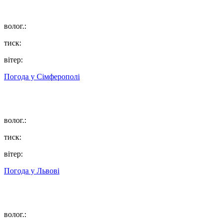
волог.:
тиск:
вітер:
Погода у
Сімферополі
волог.:
тиск:
вітер:
Погода у
Львові
волог.: