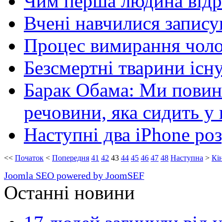
Чим перша людина відрі
Вчені навчилися запису
Процес вимирання чолов
Безсмертні тварини існу
Барак Обама: Ми повинн
речовини, яка сидить у
Наступні два iPhone ро
<<
Початок
<
Попередня
41
42
43
44
45
46
47
48
Наступна
>
Кі
Joomla SEO powered by JoomSEF
Останні новини