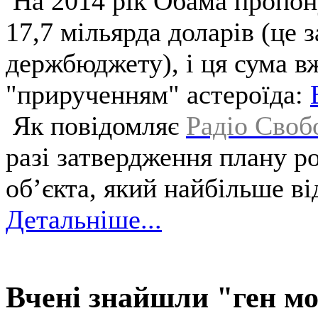
На 2014 рік Обама пропон
17,7 мільярда доларів (це 
держбюджету), і ця сума в
"прирученням" астероїда:
Як повідомляє
Радіо Своб
разі затвердження плану р
об’єкта, який найбільше в
Детальніше...
Вчені знайшли "ген мо