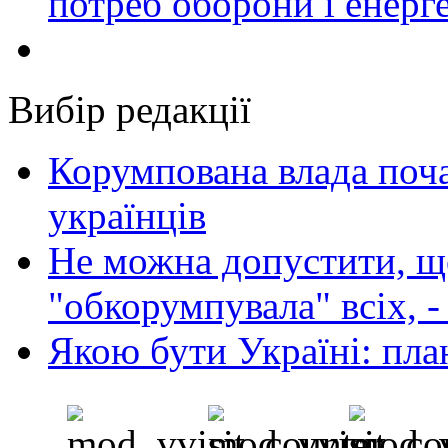
потреб оборони і енер
Вибір редакції
Корумпована влада поча
українців
Не можна допустити, що
"обкорумпувала" всіх, 
Якою бути Україні: пла