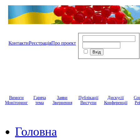
Контакти
Реєстрація
Про проект
Вимоги
Гаряча
Заяви
Публікації
Дискусії
Соц
Моніторинг
тема
Звернення
Виступи
Конференції
Ре
Головна