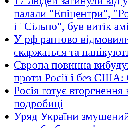
17 людей загинули від у
палали "Епіцентри", "Р
і "Сільпо", був витік ам
У рф раптово відмовили
скаржаться та панікуют
Європа повинна вибуду
проти Росії і без США:
Росія готує вторгнення 
подробиці
Уряд України змушений