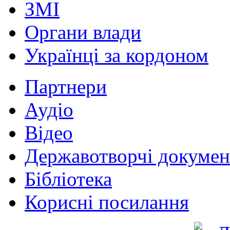
ЗМІ
Органи влади
Українці за кордоном
Партнери
Аудіо
Відео
Державотворчі докумен
Бібліотека
Корисні посилання