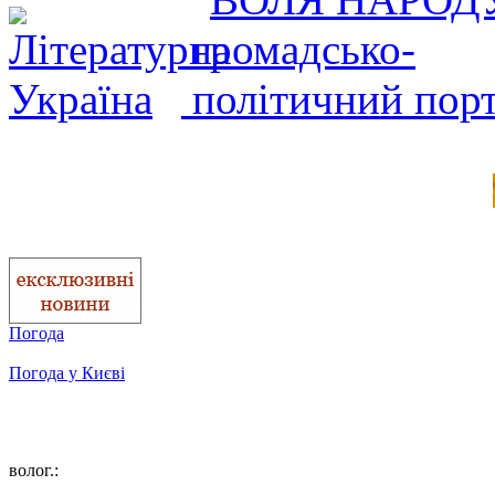
Погода
Погода у
Києві
волог.: