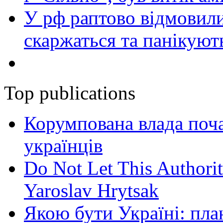
У рф раптово відмовили
скаржаться та панікуют
Top publications
Корумпована влада поча
українців
Do Not Let This Authorit
Yaroslav Hrytsak
Якою бути Україні: пла