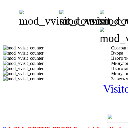
Сьогодн
Вчора
Цього т
Минулог
Цього м
Минулог
За весь 
Visit