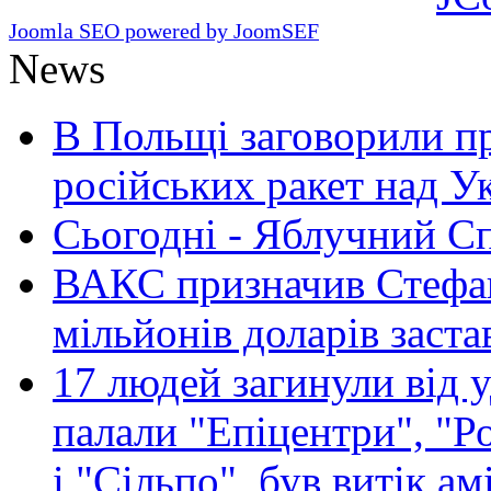
Joomla SEO powered by JoomSEF
News
В Польщі заговорили п
російських ракет над У
Сьогодні - Яблучний Спа
ВАКС призначив Стефан
мільйонів доларів заста
17 людей загинули від у
палали "Епіцентри", "Р
і "Сільпо", був витік ам