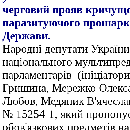
черговий прояв кричущо
паразитуючого прошарка 
Держави.
Народні депутати України
національного мультипред
парламентарів (ініціатор
Гришина, Мережко Олекса
Любов, Медяник В'ячеслав
№ 15254-1, який пропонує
обов'язкових предметів н