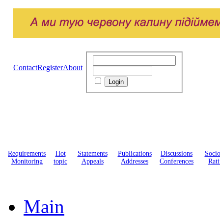
Contact
Register
About
Requirements
Hot
Statements
Publications
Discussions
Soci
Monitoring
topic
Appeals
Addresses
Conferences
Rati
Main