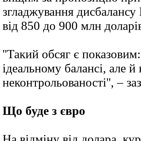
згладжування дисбалансу
від 850 до 900 млн доларі
''Такий обсяг є показовим
ідеальному балансі, але й
неконтрольованості'', – з
Що буде з євро
На відміну від долара, ку