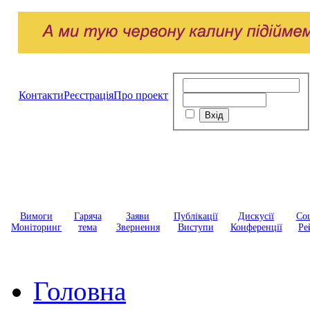
Контакти
Реєстрація
Про проект
Вимоги
Гаряча
Заяви
Публікації
Дискусії
Соц
Моніторинг
тема
Звернення
Виступи
Конференції
Ре
Головна