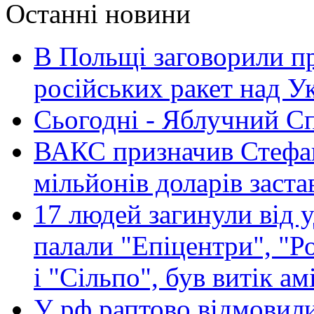
Останні новини
В Польщі заговорили п
російських ракет над У
Сьогодні - Яблучний Спа
ВАКС призначив Стефан
мільйонів доларів заста
17 людей загинули від у
палали "Епіцентри", "Р
і "Сільпо", був витік ам
У рф раптово відмовили