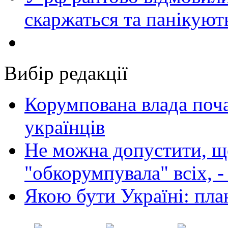
скаржаться та панікуют
Вибір редакції
Корумпована влада поча
українців
Не можна допустити, що
"обкорумпувала" всіх, 
Якою бути Україні: пла