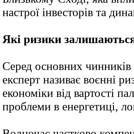
настрої інвесторів та дин
Які ризики залишаютьс
Серед основних чинників
експерт називає воєнні ри
економіки від вартості па
проблеми в енергетиці, ло
Водночас частково компе