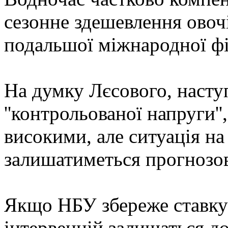
сезонне здешевлення овочі
подальшої міжнародної фі
На думку Лєсового, насту
''контрольованої напруги'
високими, але ситуація н
залишатиметься прогнозо
Якщо НБУ збереже ставку 
інтервенцій залишаться до