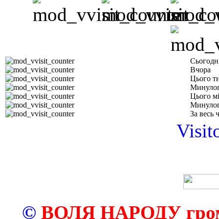
Сьогодн
Вчора
Цього т
Минулог
Цього м
Минулог
За весь 
Visit
©
ВОЛЯ НАРОДУ грома