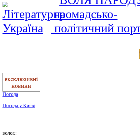
Погода
Погода у
Києві
волог.: