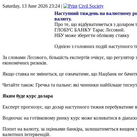
Saturday, 13 June 2026 23:24 |
Civil Society
Наступний тиждень на валютному рин
валюту.
Про те, що відбуватиметься з доларом 
ГЛОБУС БАНКУ Тарас Лєсовий.
НБУ може зберегти облікову ставку
Однією з головних подій наступного ти
За словами Лєсового, більшість експертів очікує, що регулятор
економічних ризиків.
Якщо ставка не зміниться, це означатиме, що Нацбанк не бачит
Читайте також: Гречка та пальне: які чинники найбільше тиснут
Яким буде курс долара
Експерт прогнозує, що долар наступного тижня перебуватиме в 
Водночас на готівковому ринку курс може коливатися в діапазон
Попит на валюту, за оцінками банкіра, залишатиметься вищим 
валютних інтервенцій.