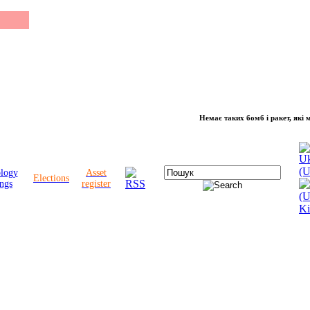
Немає таких бомб і ракет, які можут
ology
Asset
Elections
ngs
register