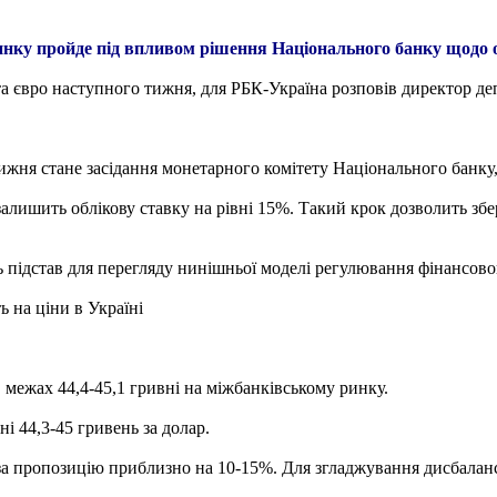
ку пройде під впливом рішення Національного банку щодо об
та євро наступного тижня, для РБК-Україна розповів директор де
жня стане засідання монетарного комітету Національного банку,
 залишить облікову ставку на рівні 15%. Такий крок дозволить зб
ь підстав для перегляду нинішньої моделі регулювання фінансово
ь на ціни в Україні
межах 44,4-45,1 гривні на міжбанківському ринку.
і 44,3-45 гривень за долар.
за пропозицію приблизно на 10-15%. Для згладжування дисбаланс