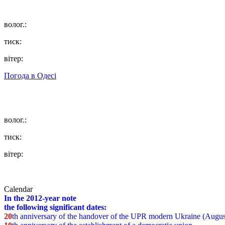
волог.:
тиск:
вітер:
Погода в
Одесі
волог.:
тиск:
вітер:
Calendar
In the 2012-year note
the following significant dates:
20
th anniversary of the handover of the UPR modern Ukraine (Augus