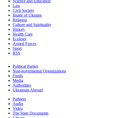
Science and Education
Law
Civil Society
Image of Ukraine
Religion
Culture and Spirituality
History
Health Care
Ecology
Armed Forces
Sport
RSS
Political Parties
Non-govermental Organizations
Funds
Мedia
Authorities
Ukrainian Abroad
Partners
Audio
Video
The State Documents
Library