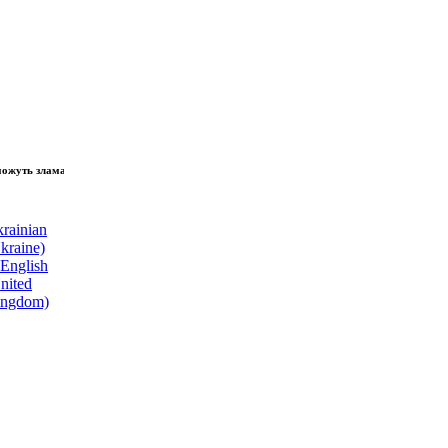
ь зламати волю народу, - Президент України Володимир Зеленський