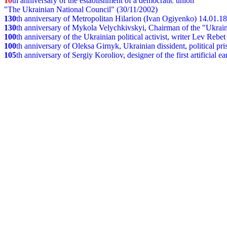
10
th anniversary of the establishment of a democratic union
"The Ukrainian National Council" (30/11/2002)
130
th
anniversary of Metropolitan Hilarion (Ivan Ogiyenko) 14.01.1
130
th anniversary of Mykola Velychkivskyi, Chairman of the "Ukrain
100
th anniversary of the Ukrainian political activist, writer Lev Reb
100
th anniversary of Oleksa Girnyk, Ukrainian dissident, political p
105
th anniversary of Sergiy Koroliov, designer of the first artificial 