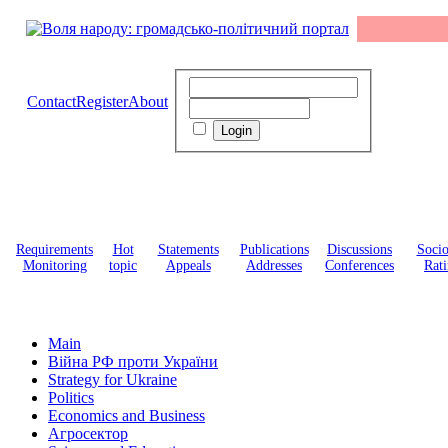
Contact
Register
About
Requirements
Hot
Statements
Publications
Discussions
Soci
Monitoring
topic
Appeals
Addresses
Conferences
Rati
Main
Війна РФ проти України
Strategy for Ukraine
Politics
Economics and Business
Агросектор