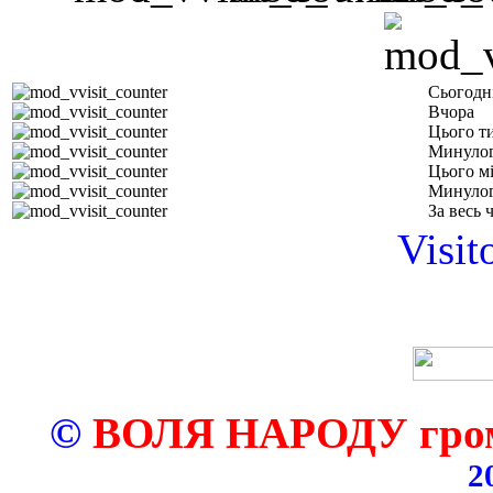
Сьогодн
Вчора
Цього т
Минулог
Цього м
Минулог
За весь 
Visit
©
ВОЛЯ НАРОДУ грома
2