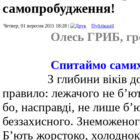
самопробудження!
Четвер, 01 вересня 2011 18:28 |
Публікації
Олесь ГРИБ, гр
Спитаймо самих
З глибини віків д
правило: лежачого не б’ют
бо, насправді, не лише б’ю
беззахисного. Знеможеног
Б’ють жорстоко, холоднок