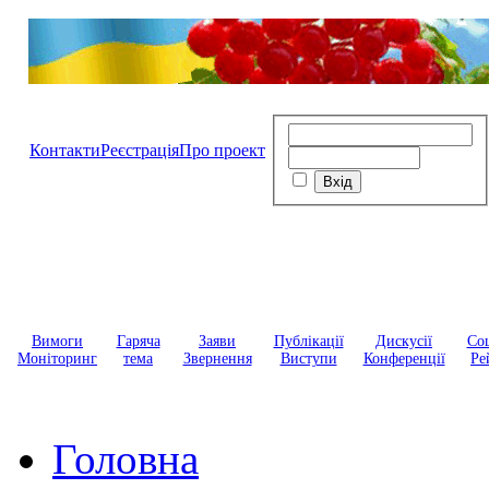
Контакти
Реєстрація
Про проект
Вимоги
Гаряча
Заяви
Публікації
Дискусії
Соц
Моніторинг
тема
Звернення
Виступи
Конференції
Ре
Головна