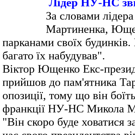
Лідер НУ-НС зв
За словами лідер
Мартиненка, Ющен
парканами своїх будинків. 
багато їх набудував".
Віктор Ющенко Екс-прези
прийшов до пам'ятника Та
опозиції, тому що він боїт
франкції НУ-НС Микола М
"Він скоро буде ховатися з
час свого президентства він