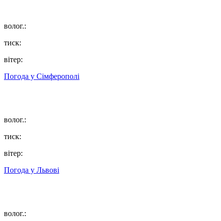
волог.:
тиск:
вітер:
Погода у
Сімферополі
волог.:
тиск:
вітер:
Погода у
Львові
волог.: