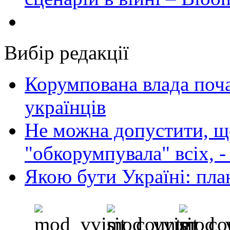
Вибір редакції
Корумпована влада поча
українців
Не можна допустити, що
"обкорумпувала" всіх, 
Якою бути Україні: пла