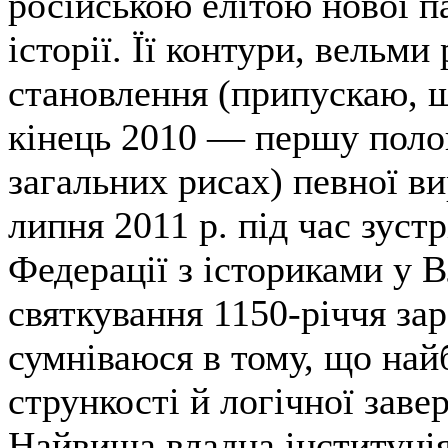
російською елітою нової п
історії. Її контури, вельми
становлення (припускаю, щ
кінець 2010 — першу полов
загальних рисах) певної ви
липня 2011 р. під час зуст
Федерації з істориками у В
святкування 1150-річчя за
сумніваюся в тому, що най
стрункості й логічної заве
Найвища владна інституція