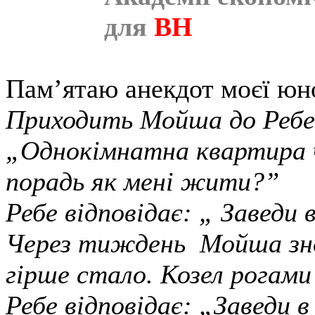
для
ВН
Пам’ятаю анекдот моєї юно
Приходить Мойша до Ребе
„Однокімнатна квартира ч
порадь як мені жити?”
Ребе відповідає: „ Заведи 
Через тиждень Мойша знов
гірше стало. Козел рогами
Ребе відповідає: „Заведи 