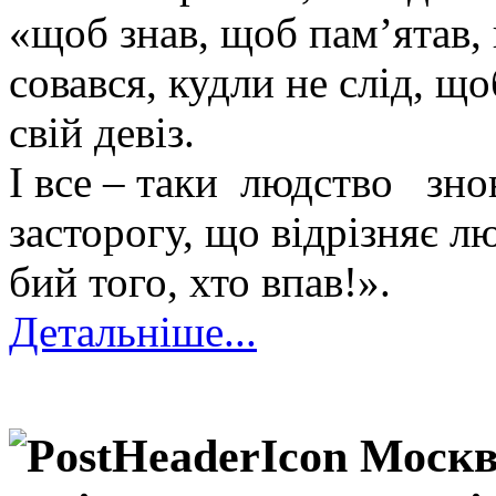
«щоб знав, щоб пам’ятав,
совався, кудли не слід, щ
свій девіз.
І все – таки людство зн
засторогу, що відрізняє лю
бий того, хто впав!».
Детальніше...
Москв