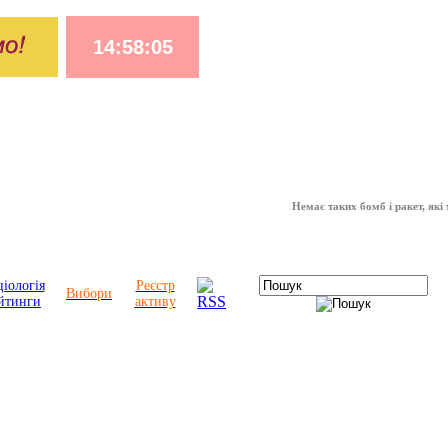
Немає таких бомб і ракет, які можуть
іологія
Реєстр
Вибори
йтинги
активу