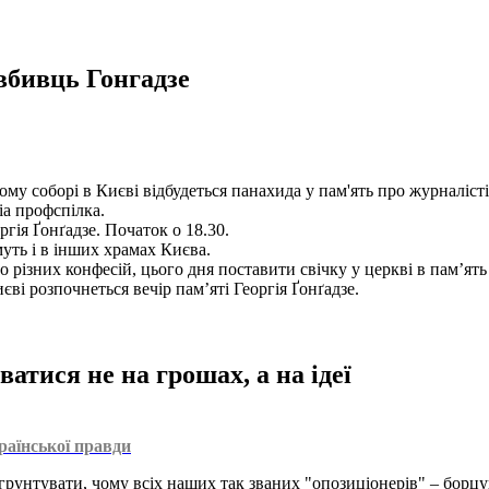
вбивць Гонгадзе
у соборі в Києві відбудеться панахида у пам'ять про журналістів
іа профспілка.
гія Ґонґадзе. Початок о 18.30.
уть і в інших храмах Києва.
різних конфесій, цього дня поставити свічку у церкві в пам’ять 
ві розпочнеться вечір пам’яті Георгія Ґонґадзе.
атися не на грошах, а на ідеї
раїнської правди
грунтувати, чому всіх наших так званих "опозиціонерів" – борцу