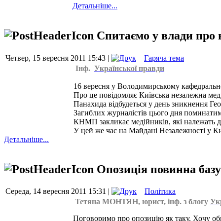
Детальніше...
Спитаємо у влади про 
Четвер, 15 вересня 2011 15:43 |
Гаряча тема
Інф.
Української правди
16 вересня у Володимирському кафедральном
Про це повідомляє Київська незалежна мед
Панахида відбудеться у день зникнення Геор
Загиблих журналістів цього дня поминатим
КНМП закликає медійників, які належать до 
У цей же час на Майдані Незалежності у Киє
Детальніше...
Опозиція повинна базув
Середа, 14 вересня 2011 15:31 |
Політика
Тетяна МОНТЯН, юрист, інф. з блогу
Ук
Поговоримо про опозицію як таку. Хочу об