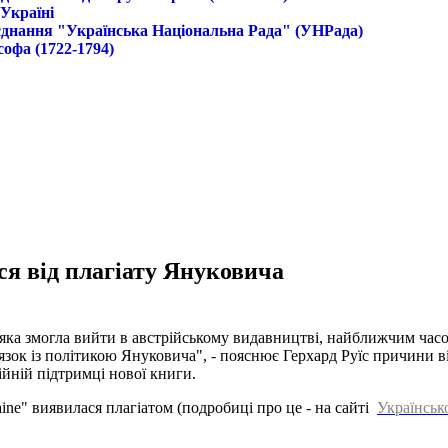
 Україні
б'єднання "Українська Національна Рада" (УНРада)
софа (1722-1794)
ся від плагіату Януковича
яка змогла вийти в австрійському видавництві, найближчим час
язок із політикою Януковича", - пояснює Герхард Руїс причини 
ійній підтримці нової книги.
ine" виявилася плагіатом (подробиці про це - на сайті
Українськ