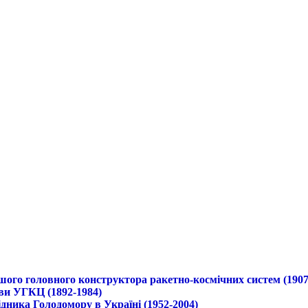
ршого головного конструктора ракетно-космічних систем (1907
ави УГКЦ (1892-1984)
дника Голодомору в Україні (1952-2004)