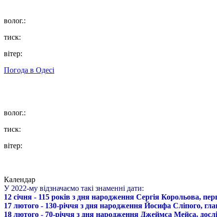
волог.:
тиск:
вітер:
Погода в
Одесі
волог.:
тиск:
вітер:
Календар
У 2022-му відзначаємо такі знаменні дати:
12 січня - 115 років з дня народження Сергія Корольова, пе
17 лютого - 130-річчя з дня народження Йосифа Сліпого, гл
18 лютого - 70-річчя з дня народження Джеймса Мейса, дослі