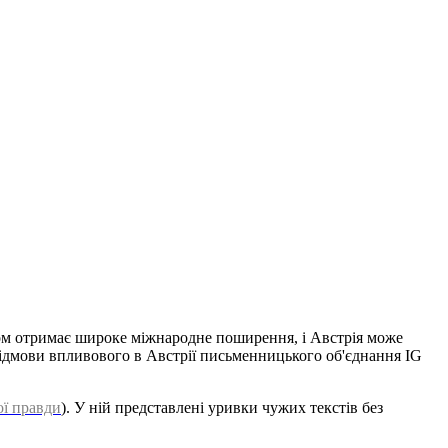
ом отримає широке міжнародне поширення, і Австрія може
відмови впливового в Австрії письменницького об'єднання IG
ої правди
). У ній представлені уривки чужих текстів без