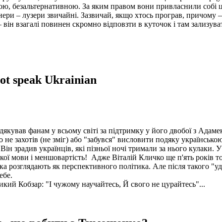
ою, безальтернативною. За яким правом вони привласнили собі ц
нери – лузери звичайні. Зазвичай, якщо хтось програв, причому –
 він взагалі повинен скромно відповзти в куточок і там зализува
ot speak Ukrainian
якував фанам у всьому світі за
підтримку у його двобої з Адаме
 не захотів (не зміг) або "забувся" висловити подяку українською
ін зрадив українців, які пізньої ночі тримали за нього кулаки. У 
ської мови і меншовартість! Адже Віталій Кличко ще п'ять років 
чка розглядають як перспективного політика. Але після такого "у
ебе.
кий Кобзар: "І чужому научайтесь, Й свого не цурайтесь"...