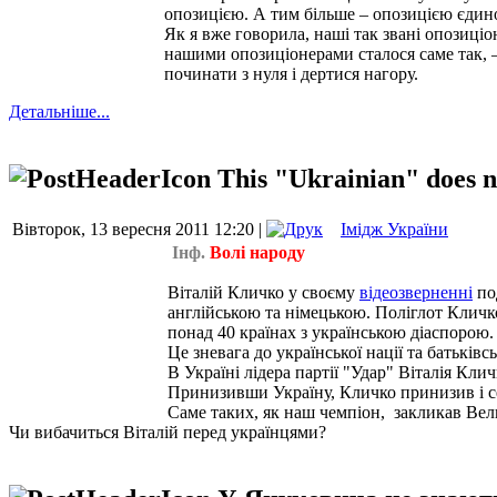
опозицією. А тим більше – опозицією єдин
Як я вже говорила, наші так звані опозиціо
нашими опозиціонерами сталося саме так, –
починати з нуля і дертися нагору.
Детальніше...
This "Ukrainian" does n
Вівторок, 13 вересня 2011 12:20 |
Імідж України
Інф.
Волі народу
Віталій Кличко у своєму
відеозверненні
под
англійською та німецькою. Поліглот Кличко
понад 40 країнах з українською діаспорою. В
Це зневага до української нації та батьків
В Україні лідера партії "Удар" Віталія Кли
Принизивши Україну, Кличко принизив і с
Саме таких, як наш чемпіон, закликав Вели
Чи вибачиться Віталій перед українцями?