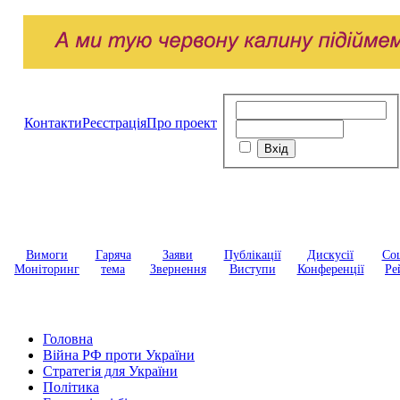
Контакти
Реєстрація
Про проект
Вимоги
Гаряча
Заяви
Публікації
Дискусії
Соц
Моніторинг
тема
Звернення
Виступи
Конференції
Ре
Головна
Війна РФ проти України
Стратегія для України
Політика