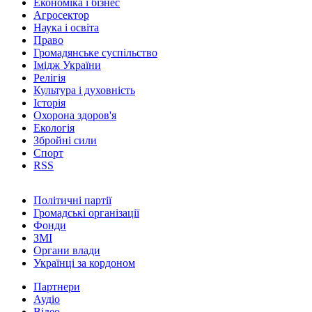
Економіка і бізнес
Агросектор
Наука і освіта
Право
Громадянське суспільство
Імідж України
Релігія
Культура і духовність
Історія
Охорона здоров'я
Екологія
Збройні сили
Спорт
RSS
Політичні партії
Громадські організації
Фонди
ЗМІ
Органи влади
Українці за кордоном
Партнери
Аудіо
Відео