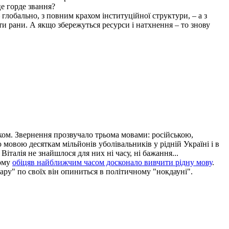
е горде звання?
 глобально, з повним крахом інституційної структури, – а з
ти рани. А якщо збережуться ресурси і натхнення – то знову
ком. Звернення прозвучало трьома мовами: російською,
 мовою десяткам мільйонів уболівальників у рідній Україні і в
Віталія не знайшлося для них ні часу, ні бажання...
тому
обіцяв найближчим часом досконало вивчити рідну мову
.
дару" по своїх він опиниться в політичному "нокдауні".