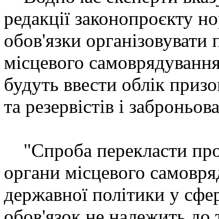
редакції законопроєкту н
обов'язки організовувати 
місцевого самоврядуванн
будуть ввести облік призо
та резервістів і заброньов
"Спроба перекласти проб
органи місцевого самовря
державної політики у сфер
обов'язок не належить д