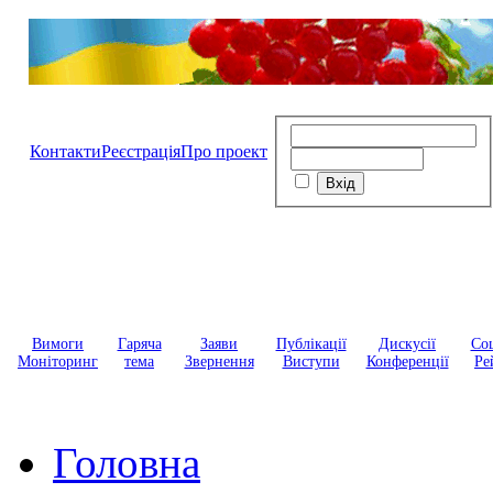
Контакти
Реєстрація
Про проект
Вимоги
Гаряча
Заяви
Публікації
Дискусії
Соц
Моніторинг
тема
Звернення
Виступи
Конференції
Ре
Головна