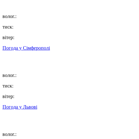
волог.:
тиск:
вітер:
Погода у
Сімферополі
волог.:
тиск:
вітер:
Погода у
Львові
волог.: