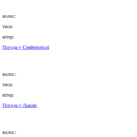
волог.:
тиск:
вітер:
Погода у
Сімферополі
волог.:
тиск:
вітер:
Погода у
Львові
волог.: