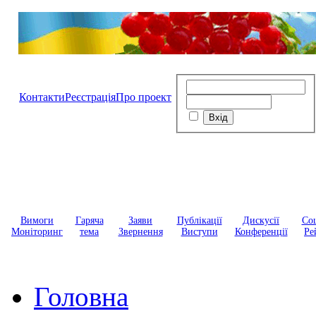
Контакти
Реєстрація
Про проект
Вимоги
Гаряча
Заяви
Публікації
Дискусії
Соц
Моніторинг
тема
Звернення
Виступи
Конференції
Ре
Головна