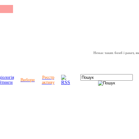
Немає таких бомб і ракет, які мож
іологія
Реєстр
Вибори
йтинги
активу