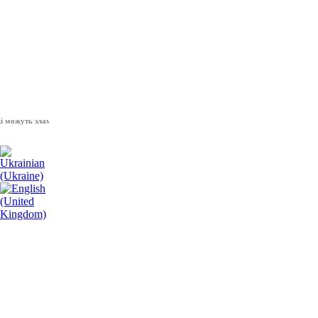
уть зламати волю народу, - Президент України Володимир Зеленський