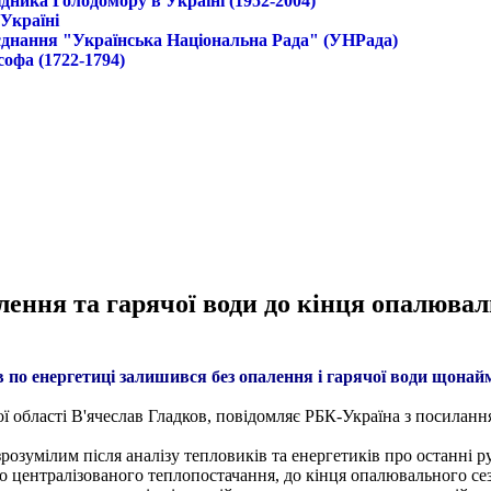
дника Голодомору в Україні (1952-2004)
 Україні
б'єднання "Українська Національна Рада" (УНРада)
софа (1722-1794)
лення та гарячої води до кінця опалювал
в по енергетиці залишився без опалення і гарячої води щонай
ї області В'ячеслав Гладков, повідомляє РБК-Україна з посиланн
розумілим після аналізу тепловиків та енергетиків про останні р
до централізованого теплопостачання, до кінця опалювального сез