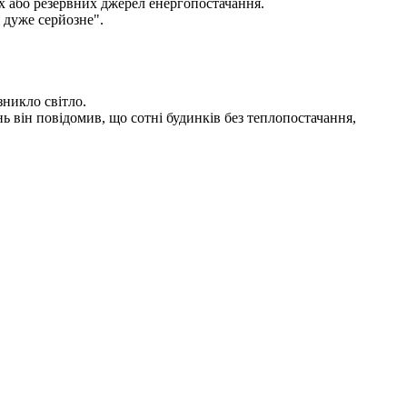
их або резервних джерел енергопостачання.
 дуже серйозне".
зникло світло.
ь він повідомив, що сотні будинків без теплопостачання,