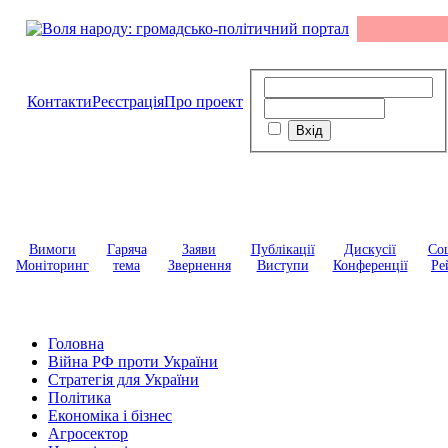
Контакти
Реєстрація
Про проект
Вимоги
Гаряча
Заяви
Публікації
Дискусії
Соц
Моніторинг
тема
Звернення
Виступи
Конференції
Ре
Головна
Війна РФ проти України
Стратегія для України
Політика
Економіка і бізнес
Агросектор