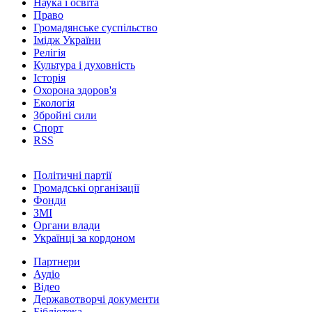
Наука і освіта
Право
Громадянське суспільство
Імідж України
Релігія
Культура і духовність
Історія
Охорона здоров'я
Екологія
Збройні сили
Спорт
RSS
Політичні партії
Громадські організації
Фонди
ЗМІ
Органи влади
Українці за кордоном
Партнери
Аудіо
Відео
Державотворчі документи
Бібліотека