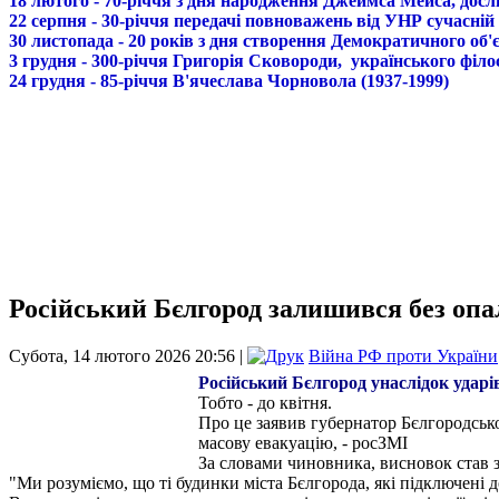
18 лютого - 70-річчя з дня народження Джеймса Мейса, дослі
22 серпня - 30-річчя передачі повноважень від УНР сучасній
30 листопада - 20 років з дня створення Демократичного о
3 грудня - 300-річчя Григорія Сковороди, українського філо
24 грудня - 85-річчя В'ячеслава Чорновола (1937-1999)
Російський Бєлгород залишився без опа
Субота, 14 лютого 2026 20:56 |
Війна РФ проти України
Російський Бєлгород унаслідок ударі
Тобто - до квітня.
Про це заявив губернатор Бєлгородсько
масову евакуацію, - росЗМІ
За словами чиновника, висновок став з
"Ми розуміємо, що ті будинки міста Бєлгорода, які підключені 