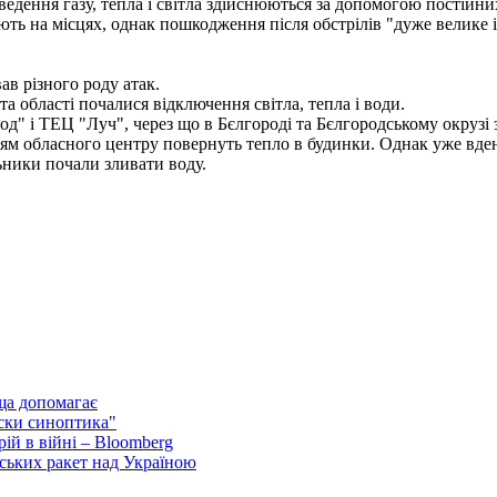
ідведення газу, тепла і світла здійснюються за допомогою постійн
ть на місцях, однак пошкодження після обстрілів "дуже велике і
ав різного роду атак.
та області почалися відключення світла, тепла і води.
од" і ТЕЦ "Луч", через що в Бєлгороді та Бєлгородському окрузі 
лям обласного центру повернуть тепло в будинки. Однак уже вден
ьники почали зливати воду.
ща допомагає
ски синоптика"
ій в війні – Bloomberg
ських ракет над Україною