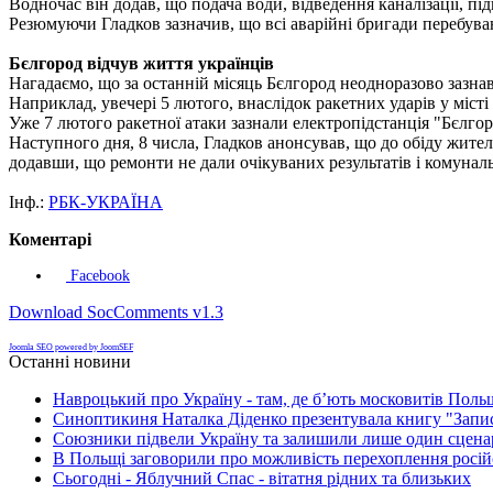
Водночас він додав, що подача води, відведення каналізації, п
Резюмуючи Гладков зазначив, що всі аварійні бригади перебуваю
Бєлгород відчув життя українців
Нагадаємо, що за останній місяць Бєлгород неодноразово зазнав
Наприклад, увечері 5 лютого, внаслідок ракетних ударів у місті 
Уже 7 лютого ракетної атаки зазнали електропідстанція "Бєлгор
Наступного дня, 8 числа, Гладков анонсував, що до обіду жите
додавши, що ремонти не дали очікуваних результатів і комунал
Інф.:
РБК-УКРАЇНА
Коментарі
Facebook
Download SocComments v1.3
Joomla SEO powered by JoomSEF
Останні новини
Навроцький про Україну - там, де б’ють московитів Поль
Синоптикиня Наталка Діденко презентувала книгу "Запи
Союзники підвели Україну та залишили лише один сценар
В Польщі заговорили про можливість перехоплення росій
Сьогодні - Яблучний Спас - вітатня рідних та близьких