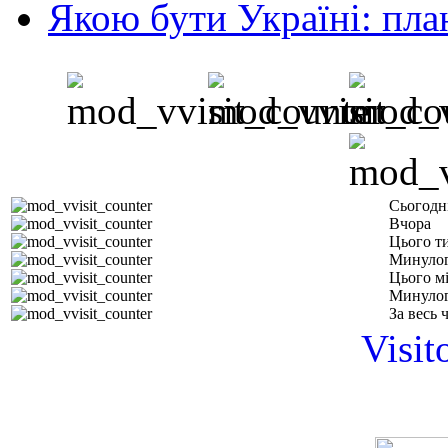
Якою бути Україні: пла
Сьогодн
Вчора
Цього т
Минулог
Цього м
Минулог
За весь 
Visit