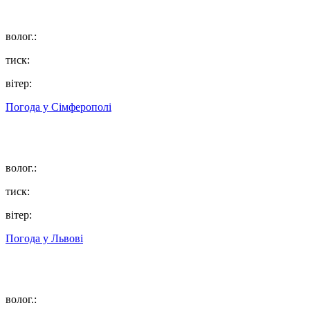
волог.:
тиск:
вітер:
Погода у
Сімферополі
волог.:
тиск:
вітер:
Погода у
Львові
волог.: