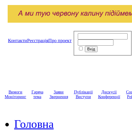
Контакти
Реєстрація
Про проект
Вимоги
Гаряча
Заяви
Публікації
Дискусії
Соц
Моніторинг
тема
Звернення
Виступи
Конференції
Ре
Головна