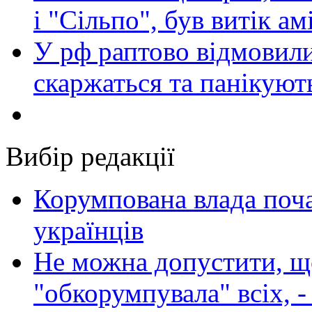
і "Сільпо", був витік ам
У рф раптово відмовили
скаржаться та панікуют
Вибір редакції
Корумпована влада поча
українців
Не можна допустити, що
"обкорумпувала" всіх, 