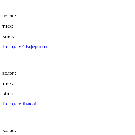
волог.:
тиск:
вітер:
Погода у
Сімферополі
волог.:
тиск:
вітер:
Погода у
Львові
волог.: