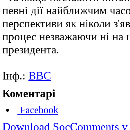
певні дії найближчим часо
перспективи як ніколи з'я
процес незважаючи ні на щ
президента.
Інф.:
BBC
Коментарі
Facebook
Download SocComments v