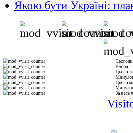
Якою бути Україні: пла
Сьогодн
Вчора
Цього т
Минулог
Цього м
Минулог
За весь 
Visit