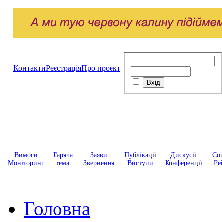
Контакти
Реєстрація
Про проект
Вимоги
Гаряча
Заяви
Публікації
Дискусії
Соц
Моніторинг
тема
Звернення
Виступи
Конференції
Ре
Головна