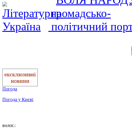
Погода
Погода у
Києві
волог.: