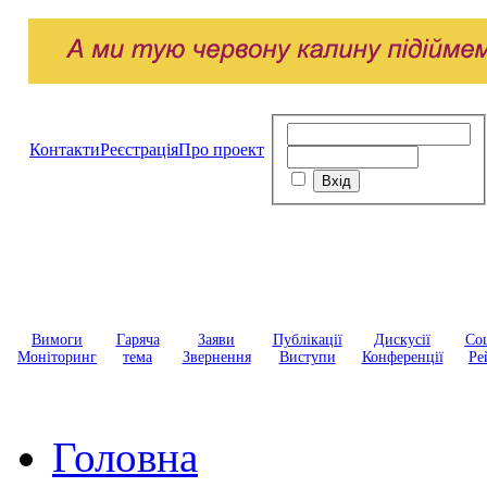
Контакти
Реєстрація
Про проект
Вимоги
Гаряча
Заяви
Публікації
Дискусії
Соц
Моніторинг
тема
Звернення
Виступи
Конференції
Ре
Головна