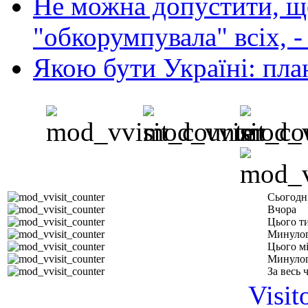
Не можна допустити, що
"обкорумпувала" всіх, 
Якою бути Україні: пла
Сьогодн
Вчора
Цього т
Минулог
Цього м
Минулог
За весь 
Visit