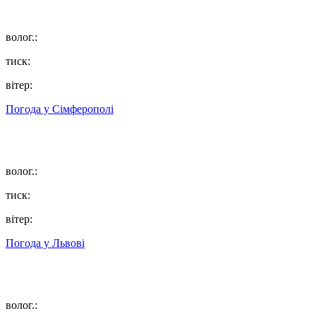
волог.:
тиск:
вітер:
Погода у
Сімферополі
волог.:
тиск:
вітер:
Погода у
Львові
волог.: