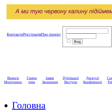
Контакти
Реєстрація
Про проект
Вимоги
Гаряча
Заяви
Публікації
Дискусії
Соц
Моніторинг
тема
Звернення
Виступи
Конференції
Ре
Головна