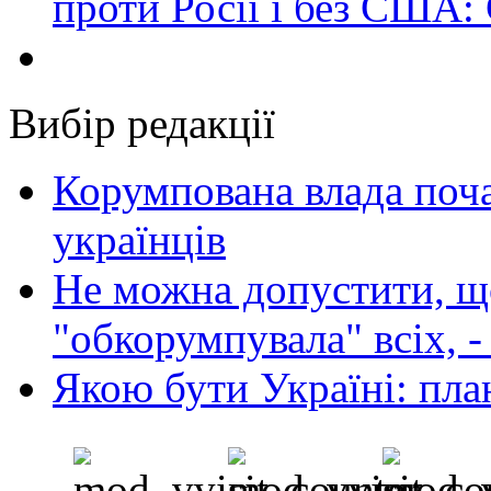
проти Росії і без США:
Вибір редакції
Корумпована влада поча
українців
Не можна допустити, що
"обкорумпувала" всіх, 
Якою бути Україні: пла