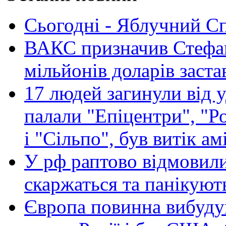
Сьогодні - Яблучний Спа
ВАКС призначив Стефан
мільйонів доларів заста
17 людей загинули від у
палали "Епіцентри", "Р
і "Сільпо", був витік ам
У рф раптово відмовили
скаржаться та панікуют
Європа повинна вибуду