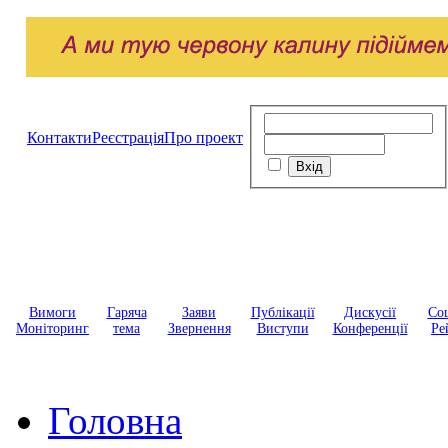
Контакти
Реєстрація
Про проект
Вимоги
Гаряча
Заяви
Публікації
Дискусії
Соц
Моніторинг
тема
Звернення
Виступи
Конференції
Ре
Головна