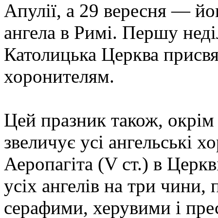
Апулії, а 29 вересня — йо
ангела в Римі. Першу неді
Католицька Церква присвя
хоронителям.
Цей празник також, окрім
звеличує усі ангельські х
Аеропагіта (V ст.) в Церк
усіх ангелів на три чини,
серафими, херувими і прес