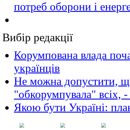
потреб оборони і енер
Вибір редакції
Корумпована влада поча
українців
Не можна допустити, що
"обкорумпувала" всіх, 
Якою бути Україні: пла