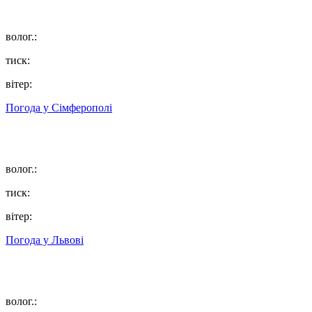
волог.:
тиск:
вітер:
Погода у
Сімферополі
волог.:
тиск:
вітер:
Погода у
Львові
волог.: