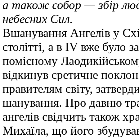
а також собор — збір люд
небесних Сил.
Вшанування Ангелів у Схі
столітті, а в IV вже було 
помісному Лаодикійському
відкинув єретичне поклоні
правителям світу, затверд
шанування. Про давню т
ангелів свідчить також хр
Михаїла, що його збудува