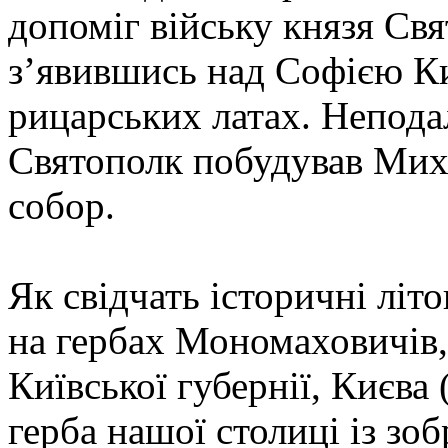
допоміг війську князя Св
з’явившись над Софією К
рицарських латах. Неподал
Святополк побудував Мих
собор.
Як свідчать історичні літ
на гербах Мономаховичів,
Київської губернії, Києва
герба нашої столиці із зо