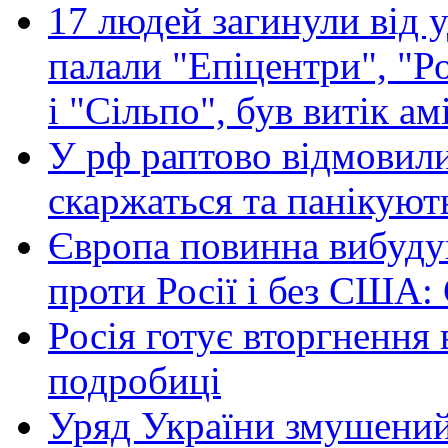
17 людей загинули від у
палали "Епіцентри", "Р
і "Сільпо", був витік ам
У рф раптово відмовили
скаржаться та панікуют
Європа повинна вибуду
проти Росії і без США:
Росія готує вторгнення 
подробиці
Уряд України змушений