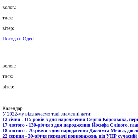
волог.:
тиск:
вітер:
Погода в
Одесі
волог.:
тиск:
вітер:
Календар
У 2022-му відзначаємо такі знаменні дати:
12 січня - 115 років з дня народження Сергія Корольова, пе
17 лютого - 130-річчя з дня народження Йосифа Сліпого, гл
18 лютого - 70-річчя з дня народження Джеймса Мейса, дослі
22 серпня - 30-річчя передачі повноважень від УНР сучасній