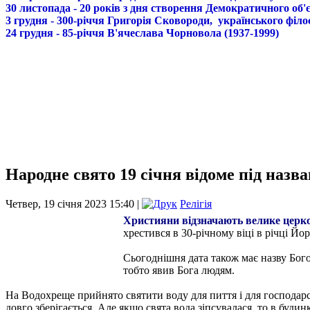
30 листопада - 20 років з дня створення Демократичного о
3 грудня - 300-річчя Григорія Сковороди, українського філо
24 грудня - 85-річчя В'ячеслава Чорновола (1937-1999)
Народне свято 19 січня відоме під наз
Четвер, 19 січня 2023 15:40 |
Релігія
Християни відзначають велике церко
хрестився в 30-річному віці в річці Й
Сьогоднішня дата також має назву Бого
тобто явив Бога людям.
На Водохреще прийнято святити воду для пиття і для господар
довго зберігається. Але якщо свята вода зіпсувалася, то в будин