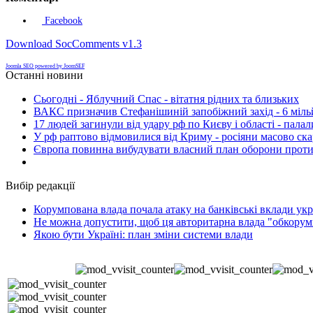
Facebook
Download SocComments v1.3
Joomla SEO powered by JoomSEF
Останні новини
Сьогодні - Яблучний Спас - вітатня рідних та близьких
ВАКС призначив Стефанішиній запобіжний захід - 6 мільй
17 людей загинули від удару рф по Києву і області - пала
У рф раптово відмовилися від Криму - росіяни масово ск
Європа повинна вибудувати власний план оборони проти 
Вибір редакції
Корумпована влада почала атаку на банківські вклади укр
Не можна допустити, щоб ця авторитарна влада "обкорумп
Якою бути Україні: план зміни системи влади