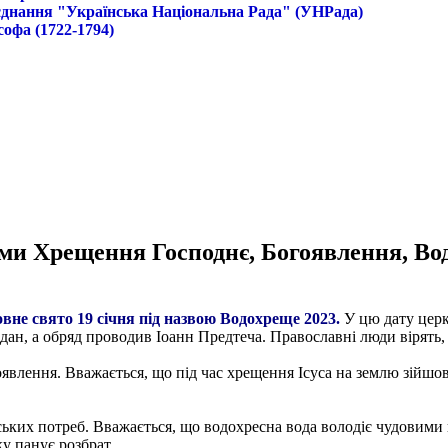
б'єднання "Українська Національна Рада" (УНРада)
софа (1722-1794)
вами Хрещення Господнє, Богоявлення, В
вне свято 19 січня під назвою Водохреще 2023.
У цю дату церк
ордан, а обряд проводив Іоанн Предтеча. Православні люди вірять
явлення. Вважається, що під час хрещення Ісуса на землю зійшов 
ських потреб. Вважається, що водохресна вода володіє чудовими
ку панує розбрат.