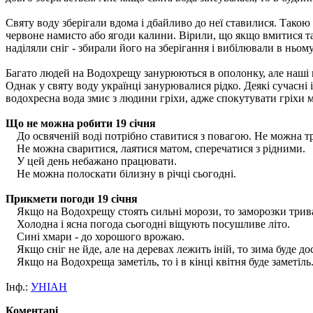
Святу воду зберігали вдома і дбайливо до неї ставилися. Такою
червоне намисто або ягоди калини. Вірили, що якщо вмитися т
наділяли сніг - збирали його на зберігання і вибілювали в ньом
Багато людей на Водохрещу занурюються в ополонку, але наші п
Однак у святу воду українці занурювалися рідко. Деякі сучасні
водохресна вода змиє з людини гріхи, адже спокутувати гріхи
Що не можна робити 19 січня
До освяченій воді потрібно ставитися з повагою. Не можна трима
Не можна сваритися, лаятися матом, сперечатися з рідними.
У цей день небажано працювати.
Не можна полоскати білизну в річці сьогодні.
Прикмети погоди 19 січня
Якщо на Водохрещу стоять сильні морози, то заморозки трива
Холодна і ясна погода сьогодні віщують посушливе літо.
Сині хмари - до хорошого врожаю.
Якщо сніг не йде, але на деревах лежить іній, то зима буде до
Якщо на Водохреща заметіль, то і в кінці квітня буде заметіль
Інф.:
УНІАН
Коментарі