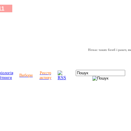
Немає таких бомб і ракет, які мож
іологія
Реєстр
Вибори
йтинги
активу