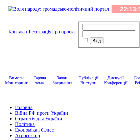
Контакти
Реєстрація
Про проект
Вимоги
Гаряча
Заяви
Публікації
Дискусії
Соц
Моніторинг
тема
Звернення
Виступи
Конференції
Ре
Головна
Війна РФ проти України
Стратегія для України
Політика
Економіка і бізнес
Агросектор