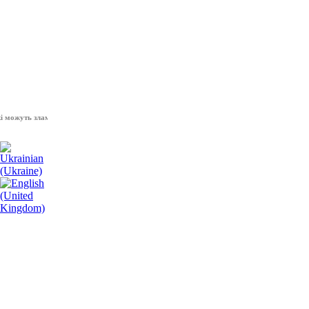
уть зламати волю народу, - Президент України Володимир Зеленський