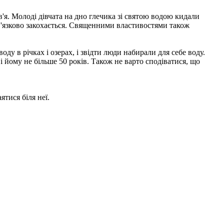
в'я. Молоді дівчата на дно глечика зі святою водою кидали
в'язково закохається. Священними властивостями також
 в річках і озерах, і звідти люди набирали для себе воду.
і йому не більше 50 років. Також не варто сподіватися, що
ятися біля неї.