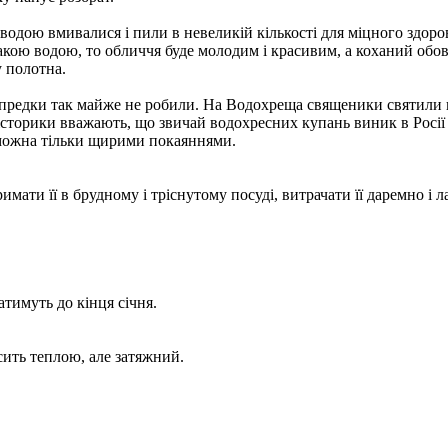
 водою вмивалися і пили в невеликій кількості для міцного здоро
акою водою, то обличчя буде молодим і красивим, а коханий обо
у полотна.
редки так майже не робили. На Водохреща священики святили воду
 історики вважають, що звичай водохресних купань виник в Росії 
 можна тільки щирими покаяннями.
ти її в брудному і тріснутому посуді, витрачати її даремно і ла
тимуть до кінця січня.
сить теплою, але затяжний.
.