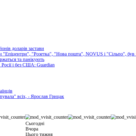
онів доларів застави
ли "Епіцентри", "Розетка", "Нова пошта", NOVUS і "Сільпо", був 
аржаться та панікують
Росії і без США: Guardian
аїнців
увала" всіх, - Ярослав Грицак
Сьогодні
Вчора
Цього тижня