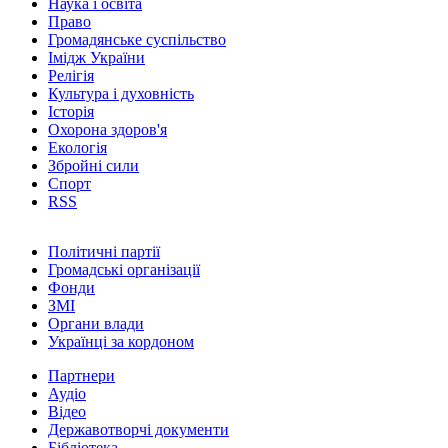
Наука і освіта
Право
Громадянське суспільство
Імідж України
Релігія
Культура і духовність
Історія
Охорона здоров'я
Екологія
Збройні сили
Спорт
RSS
Політичні партії
Громадські організації
Фонди
ЗМІ
Органи влади
Українці за кордоном
Партнери
Аудіо
Відео
Державотворчі документи
Бібліотека