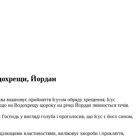
одохрещи, Йордан
ва вшановує прийняття Ісусом обряду хрещення. Ісус
, що на Водохрещу щороку на річці Йордан змінюється течія.
Господь у вигляді голуба і проголосив, що Ісус є його сином,
 цілющими властивостями, виліковує хвороби і прокляття,