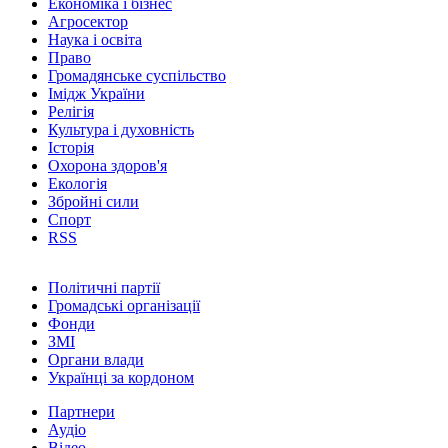
Економіка і бізнес
Агросектор
Наука і освіта
Право
Громадянське суспільство
Імідж України
Релігія
Культура і духовність
Історія
Охорона здоров'я
Екологія
Збройні сили
Спорт
RSS
Політичні партії
Громадські організації
Фонди
ЗМІ
Органи влади
Українці за кордоном
Партнери
Аудіо
Відео