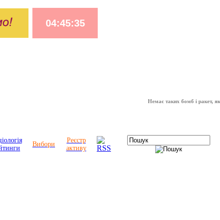
Немає таких бомб і ракет, які мож
іологія
Реєстр
Вибори
йтинги
активу