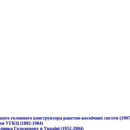
ршого головного конструктора ракетно-космічних систем (1907
ави УГКЦ (1892-1984)
дника Голодомору в Україні (1952-2004)