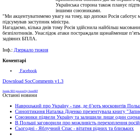
Українська сторона також планує під
іншими союзниками.
"Ми акцентуватимемо увагу на тому, що допоки Росія саботує м
підсумував заступник міністра.
Нагадаємо, кілька днів тому Росія здійснила найбільш масован
безпілотників. Унаслідок атаки постраждали щонайменше п’ять 
задіяних БПЛА.
Інф.:
Дзеркало тижня
Коментарі
Facebook
Download SocComments v1.3
Joomla SEO powered by JoomSEF
Останні новини
Навроцький про Україну - там, де б’ють московитів Поль
Синоптикиня Наталка Діденко презентувала книгу "Запи
Союзники підвели Україну та залишили лише один сценар
В Польщі заговорили про можливість перехоплення росій
Сьогодні - Яблучний Спас - вітатня рідних та близьких