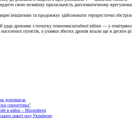
твердити свою незмінну прихильність дипломатичному врегулюва
ирні ініціативи та продовжує здійснювати терористичні обстріли
ий удар дронами з початку повномасштабної війни — у повітряно
населених пунктів, а уламки збитих дронів впали ще в десяти рі
ща допомагає
ски синоптика"
ій в війні – Bloomberg
ських ракет над Україною