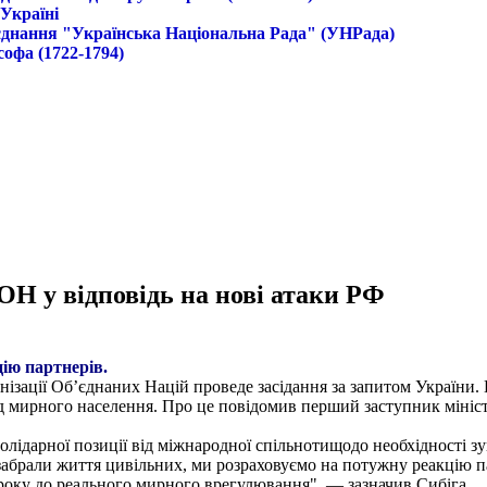
 Україні
б'єднання "Українська Національна Рада" (УНРада)
софа (1722-1794)
ОН у відповідь на нові атаки РФ
ію партнерів.
анізації Об’єднаних Націй проведе засідання за запитом України.
д мирного населення. Про це повідомив перший заступник мініст
 солідарної позиції від міжнародної спільнотищодо необхідності з
 забрали життя цивільних, ми розраховуємо на потужну реакцію п
оку до реального мирного врегулювання", — зазначив Сибіга.