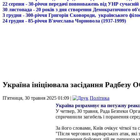
22 серпня - 30-річчя передачі повноважень від УНР сучасній
30 листопада - 20 років з дня створення Демократичного о
3 грудня - 300-річчя Григорія Сковороди, українського філо
24 грудня - 85-річчя В'ячеслава Чорновола (1937-1999)
Україна ініціювала засідання Радбезу О
П'ятниця, 30 травня 2025 01:09 |
Політика
Україна розраховує на потужну реакц
У четвер, 30 травня, Рада Безпеки Орг
спричинили загибель і поранення сере
За його словами, Київ очікує чіткої та
"Після чергових варварських атак, які
припинення бойових дій як першого кр