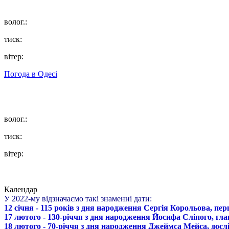
волог.:
тиск:
вітер:
Погода в
Одесі
волог.:
тиск:
вітер:
Календар
У 2022-му відзначаємо такі знаменні дати:
12 січня - 115 років з дня народження Сергія Корольова, пе
17 лютого - 130-річчя з дня народження Йосифа Сліпого, гл
18 лютого - 70-річчя з дня народження Джеймса Мейса, дослі