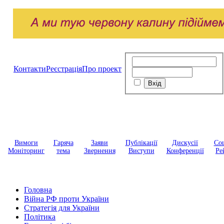
Контакти
Реєстрація
Про проект
Вимоги
Гаряча
Заяви
Публікації
Дискусії
Соц
Моніторинг
тема
Звернення
Виступи
Конференції
Ре
Головна
Війна РФ проти України
Стратегія для України
Політика