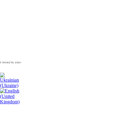
уть зламати волю народу, - Президент України Володимир Зеленський