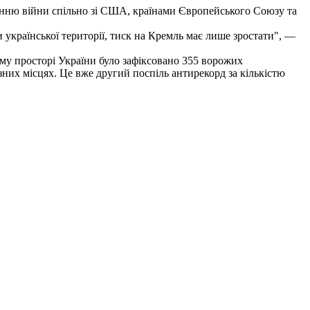
нню війни спільно зі США, країнами Європейського Союзу та
 української території, тиск на Кремль має лише зростати", —
му просторі України було зафіксовано 355 ворожих
зних місцях. Це вже другий поспіль антирекорд за кількістю