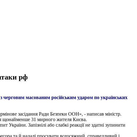
атаки рф
у з черговим масованим російським ударом по українських
термінове засідання Ради Безпеки ООН», - написав міністр.
иття щонайменше 31 мирного жителя Києва.
т України. Запізнілі або слабкі реакції не здатні зупинити
сора та й надалі просувати всеосяжний, справедливий і