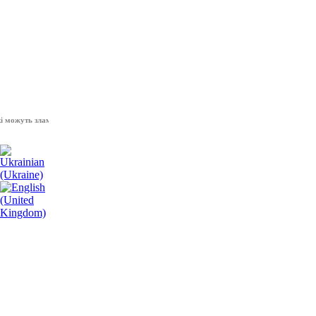
жуть зламати волю народу, - Президент України Володимир Зеленський