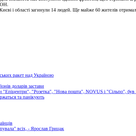
ООН.
Києві і області загинули 14 людей. Ще майже 60 жителів отримали
ських ракет над Україною
онів доларів застави
ли "Епіцентри", "Розетка", "Нова пошта", NOVUS і "Сільпо", був 
аржаться та панікують
аїнців
увала" всіх, - Ярослав Грицак