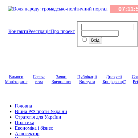
Контакти
Реєстрація
Про проект
Вимоги
Гаряча
Заяви
Публікації
Дискусії
Соц
Моніторинг
тема
Звернення
Виступи
Конференції
Ре
Головна
Війна РФ проти України
Стратегія для України
Політика
Економіка і бізнес
Агросектор