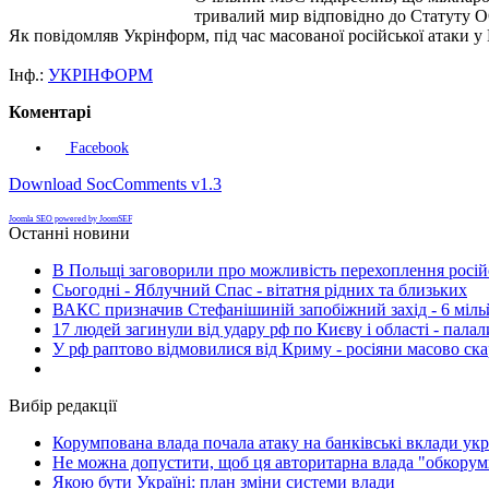
тривалий мир відповідно до Статуту 
Як повідомляв Укрінформ, під час масованої російської атаки у 
Інф.:
УКРІНФОРМ
Коментарі
Facebook
Download SocComments v1.3
Joomla SEO powered by JoomSEF
Останні новини
В Польщі заговорили про можливість перехоплення росій
Сьогодні - Яблучний Спас - вітатня рідних та близьких
ВАКС призначив Стефанішиній запобіжний захід - 6 мільй
17 людей загинули від удару рф по Києву і області - пала
У рф раптово відмовилися від Криму - росіяни масово ск
Вибір редакції
Корумпована влада почала атаку на банківські вклади укр
Не можна допустити, щоб ця авторитарна влада "обкорумп
Якою бути Україні: план зміни системи влади