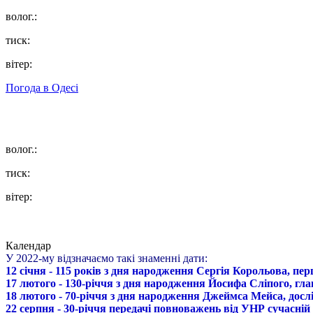
волог.:
тиск:
вітер:
Погода в
Одесі
волог.:
тиск:
вітер:
Календар
У 2022-му відзначаємо такі знаменні дати:
12 січня - 115 років з дня народження Сергія Корольова, пе
17 лютого - 130-річчя з дня народження Йосифа Сліпого, гл
18 лютого - 70-річчя з дня народження Джеймса Мейса, дослі
22 серпня - 30-річчя передачі повноважень від УНР сучасній