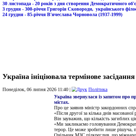
30 листопада - 20 років з дня створення Демократичного о
3 грудня - 300-річчя Григорія Сковороди, українського філо
24 грудня - 85-річчя В'ячеслава Чорновола (1937-1999)
Україна ініціювала термінове засідання
Понеділок, 06 липня 2026 11:40 |
Політика
Україна звернулася із запитом про 
містах.
Про це заявив міністр закордонних сп
«Після другої за кілька днів масованої
Він зауважив, що кількість загиблих ц
«Ми закликаємо головування Демократичн
терор. Це може зробити лише рішуча, п
Очільник МЗС підкреслив, що міжнарод