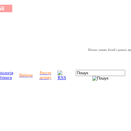
Немає таких бомб і ракет, які мо
іологія
Реєстр
Вибори
йтинги
активу