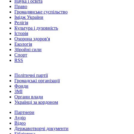
Наука і освіта
Право
Громадянське суспільство
Імідж України
Релігія
Культура і духовність
Історія
Охорона здоров'я
Екологія
Збройні сили
Спорт
RSS
Політичні партії
Громадські організації
Фонди
ЗМІ
Органи влади
Українці за кордоном
Партнери
Аудіо
Відео
Державотворчі документи
Бібліотека