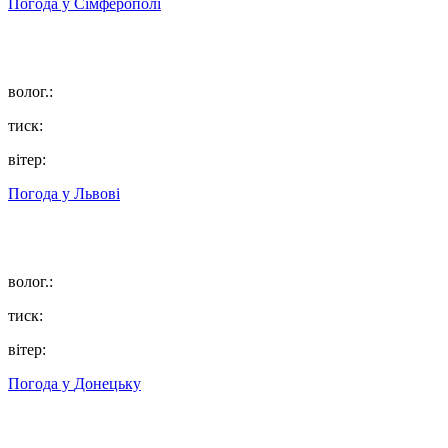
Погода у
Сімферополі
волог.:
тиск:
вітер:
Погода у
Львові
волог.:
тиск:
вітер:
Погода у
Донецьку