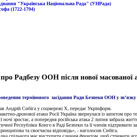
б'єднання "Українська Національна Рада" (УНРада)
софа (1722-1794)
 про Радбезу ООН після нової масованої 
проведення термінового засідання Ради Безпеки ООН у зв’язк
рав Андрій Сибіга у соцмережі Х, передає Укрінформ.
 ракетно-дронової атаки Росії Україна звернулася із запитом про 
ієї ночі зростає, а попередня російська атака 2 липня забрала ж
ої Республіки Конго в Раді Безпеки та її членів підтримати запи
ринципова та своєчасна відповідь», - наголосив Сибіга.
на спільнота має виступити єдиним фронтом, щоб стримати агре