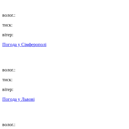
волог.:
тиск:
вітер:
Погода у
Сімферополі
волог.:
тиск:
вітер:
Погода у
Львові
волог.: