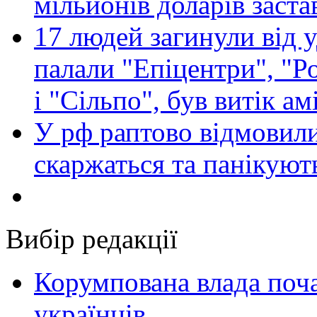
мільйонів доларів заста
17 людей загинули від у
палали "Епіцентри", "Р
і "Сільпо", був витік ам
У рф раптово відмовили
скаржаться та панікуют
Вибір редакції
Корумпована влада поча
українців