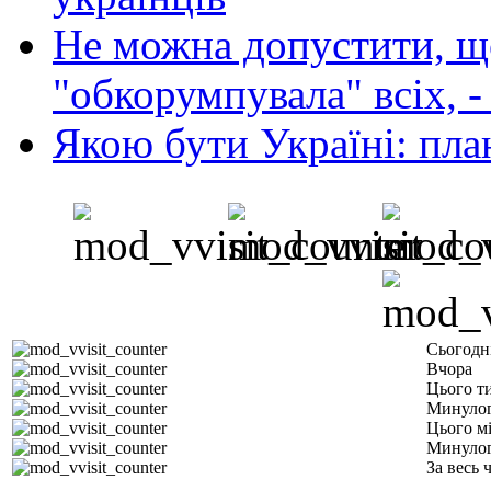
Не можна допустити, що
"обкорумпувала" всіх, 
Якою бути Україні: пла
Сьогодн
Вчора
Цього т
Минулог
Цього м
Минулог
За весь 