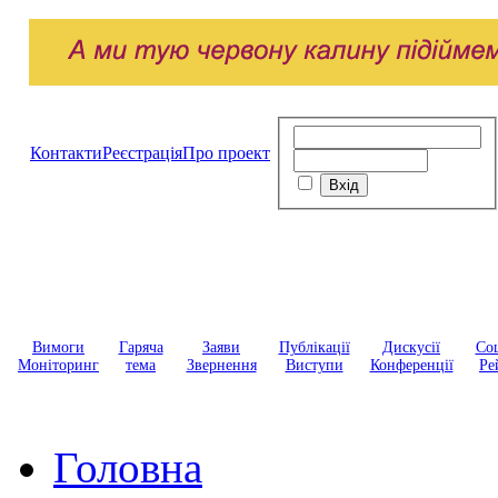
Контакти
Реєстрація
Про проект
Вимоги
Гаряча
Заяви
Публікації
Дискусії
Соц
Моніторинг
тема
Звернення
Виступи
Конференції
Ре
Головна