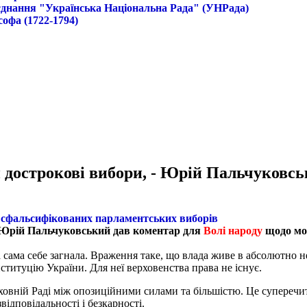
б'єднання "Українська Національна Рада" (УНРада)
софа (1722-1794)
 дострокові вибори, - Юрій Пальчуковс
к сфальсифікованих парламентських виборів
” Юрій Пальчуковський дав коментар для
Волі народу
щодо мо
да сама себе загнала. Враження таке, що влада живе в абсолютно н
нституцію України. Для неї верховенства права не існує.
вній Раді між опозиційними силами та більшістю. Це суперечить
ідповідальності і безкарності.