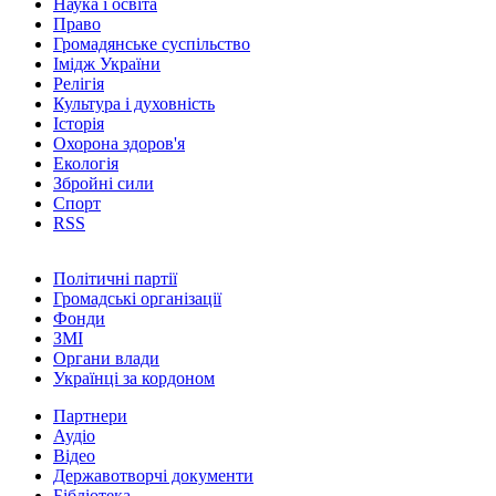
Наука і освіта
Право
Громадянське суспільство
Імідж України
Релігія
Культура і духовність
Історія
Охорона здоров'я
Екологія
Збройні сили
Спорт
RSS
Політичні партії
Громадські організації
Фонди
ЗМІ
Органи влади
Українці за кордоном
Партнери
Аудіо
Відео
Державотворчі документи
Бібліотека