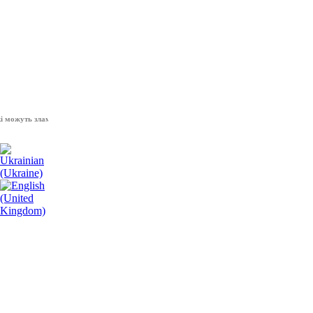
жуть зламати волю народу, - Президент України Володимир Зеленський