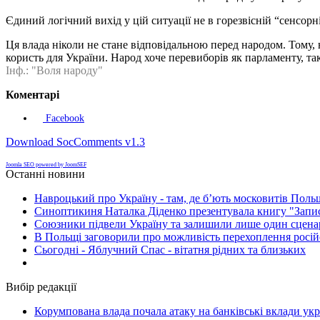
Єдиний логічний вихід у цій ситуації не в горезвісній “сенсорн
Ця влада ніколи не стане відповідальною перед народом. Тому,
користь для України. Народ хоче перевиборів як парламенту, та
Інф.: "Воля народу"
Коментарі
Facebook
Download SocComments v1.3
Joomla SEO powered by JoomSEF
Останні новини
Навроцький про Україну - там, де б’ють московитів Поль
Синоптикиня Наталка Діденко презентувала книгу "Запи
Союзники підвели Україну та залишили лише один сценар
В Польщі заговорили про можливість перехоплення росій
Сьогодні - Яблучний Спас - вітатня рідних та близьких
Вибір редакції
Корумпована влада почала атаку на банківські вклади укр