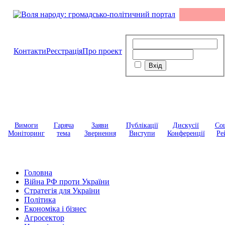
Контакти
Реєстрація
Про проект
Вимоги
Гаряча
Заяви
Публікації
Дискусії
Соц
Моніторинг
тема
Звернення
Виступи
Конференції
Ре
Головна
Війна РФ проти України
Стратегія для України
Політика
Економіка і бізнес
Агросектор