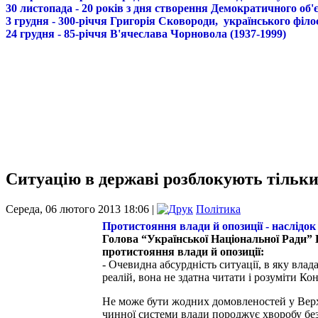
30 листопада - 20 років з дня створення Демократичного о
3 грудня - 300-річчя Григорія Сковороди, українського філо
24 грудня - 85-річчя В'ячеслава Чорновола (1937-1999)
Ситуацію в державі розблокують тільки
Середа, 06 лютого 2013 18:06 |
Політика
Протистояння влади й опозиції - наслідо
Голова “Української Національної Ради
протистояння влади й опозиції:
- Очевидна абсурдність ситуації, в яку вла
реалій, вона не здатна читати і розуміти Ко
Не може бути жодних домовленостей у Верхо
чинної системи влади породжує хворобу безв