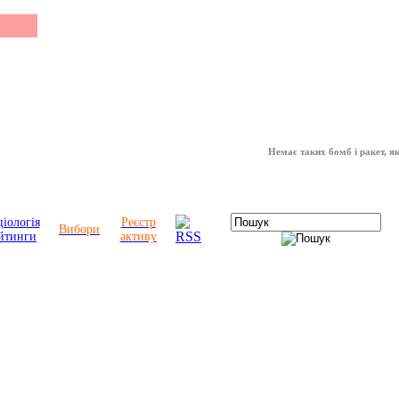
Немає таких бомб і ракет, які мо
іологія
Реєстр
Вибори
йтинги
активу