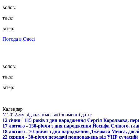
волог.:
тиск:
вітер:
Погода в
Одесі
волог.:
тиск:
вітер:
Календар
У 2022-му відзначаємо такі знаменні дати:
12 січня - 115 років з дня народження Сергія Корольова, пе
17 лютого - 130-річчя з дня народження Йосифа Сліпого, гл
18 лютого - 70-річчя з дня народження Джеймса Мейса, дослі
22 серпня - 30-річчя передачі повноважень від УНР сучасній