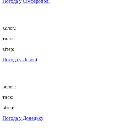
Погода у
Сімферополі
волог.:
тиск:
вітер:
Погода у
Львові
волог.:
тиск:
вітер:
Погода у
Донецьку