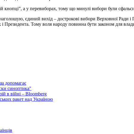
ій кнопці”, а у перевиборах, тому що минулі вибори були сфальси
 наголошую, єдиний вихід – дострокові вибори Верховної Ради і
к і Президента. Тому воля народу повинна бути законом для влад
ща допомагає
ски синоптика"
ій в війні – Bloomberg
ських ракет над Україною
аїнців