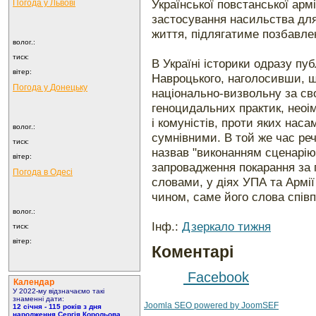
Української повстанської армі
Погода у
Львові
застосування насильства для
життя, підлягатиме позбавлен
волог.:
тиск:
В Україні історики одразу пу
вітер:
Навроцького, наголосивши, щ
Погода у
Донецьку
національно-визвольну за св
геноцидальних практик, неоі
і комуністів, проти яких наса
волог.:
сумнівними. В той же час р
тиск:
назвав "виконанням сценарію
вітер:
запровадження покарання за п
Погода в
Одесі
словами, у діях УПА та Армії
чином, саме його слова спів
волог.:
Інф.:
Дзеркало тижня
тиск:
вітер:
Коментарі
Facebook
Календар
У 2022-му відзначаємо такі
знаменні дати:
Joomla SEO powered by JoomSEF
12 січня - 115 років з дня
народження Сергія Корольова,