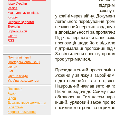
Імідж України
підтрим
Релігія
закону 
Культура і духовність
у країні через війну. Докум
Історія
легального перебування гром
Охорона здоров'я
незаконний перетин кордону 
Екологія
відповідальності за пропаган
Збройні сили
Спорт
Під час першого читання зако
RSS
пропозиції щодо його відхил
підтримала ці пропозиції під
За відхилення проєкту прого
Політичні партії
троє утрималися.
Громадські організації
Фонди
Президентський проєкт змін 
ЗМІ
України у зв’язку зі збройним
Органи влади
підготовлений після того, як
Українці за кордоном
Навроцький наклав вето на п
Партнери
Після передачі до Сейму про
Аудіо
обговорення. Тим часом парл
Відео
інший, урядовий закон про д
Державотворчі документи
посилив контроль за отриман
Бібліотека
Корисні посилання