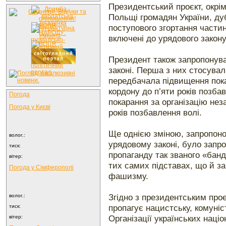
Президентський проєкт, окрі
Польщі громадян України, д
поступового згортання частин
включені до урядового закону
Президент також запропонува
законі. Перша з них стосувал
передбачала підвищення пока
кордону до п’яти років позба
Погода
покарання за організацію нез
Погода у
Києві
років позбавлення волі.
Ще однією зміною, запропоно
волог.:
урядовому законі, було запр
тиск:
пропаганду так званого «бан
вітер:
тих самих підставах, що й з
Погода у
Сімферополі
фашизму.
Згідно з президентським прое
волог.:
пропагує нацистську, комуніс
тиск:
Організації українських наці
вітер: