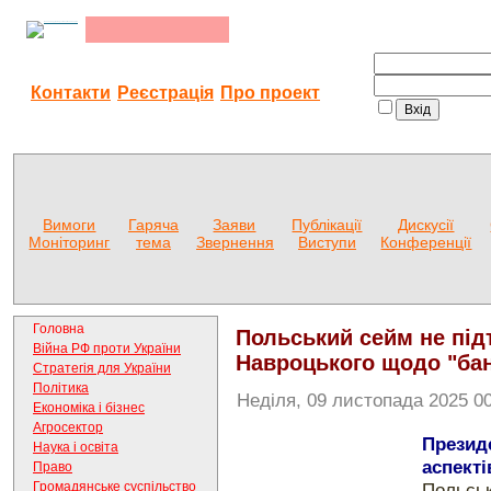
Контакти
Реєстрація
Про проект
Вимоги
Гаряча
Заяви
Публікації
Дискусії
Моніторинг
тема
Звернення
Виступи
Конференції
Головна
Польський сейм не під
Війна РФ проти України
Навроцького щодо "бан
Стратегія для України
Політика
Неділя, 09 листопада 2025 00
Економіка і бізнес
Агросектор
Презид
Наука і освіта
аспекті
Право
Польськ
Громадянське суспільство