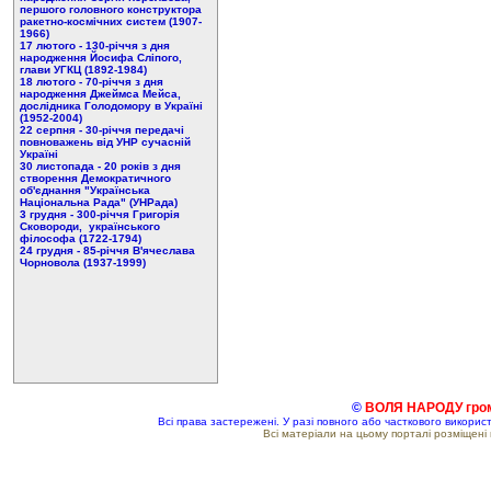
першого головного конструктора
ракетно-космічних систем (1907-
1966)
17 лютого - 130-річчя з дня
народження Йосифа Сліпого,
глави УГКЦ (1892-1984)
18 лютого - 70-річчя з дня
народження Джеймса Мейса,
дослідника Голодомору в Україні
(1952-2004)
22 серпня - 30-річчя передачі
повноважень від УНР сучасній
Україні
30 листопада - 20 років з дня
створення Демократичного
об'єднання "Українська
Національна Рада" (УНРада)
3 грудня - 300-річчя Григорія
Сковороди, українського
філософа (1722-1794)
24 грудня - 85-річчя В'ячеслава
Чорновола (1937-1999)
©
ВОЛЯ НАРОДУ гром
Всі права застережені. У разі повного або часткового викори
Всі матеріали на цьому порталі розміщені 