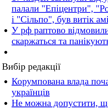
палали "Епіцентри", "Р
і "Сільпо", був витік ам
У рф раптово відмовили
скаржаться та панікуют
Вибір редакції
Корумпована влада поча
українців
Не можна допустити, що