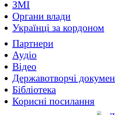
ЗМІ
Органи влади
Українці за кордоном
Партнери
Аудіо
Відео
Державотворчі докумен
Бібліотека
Корисні посилання