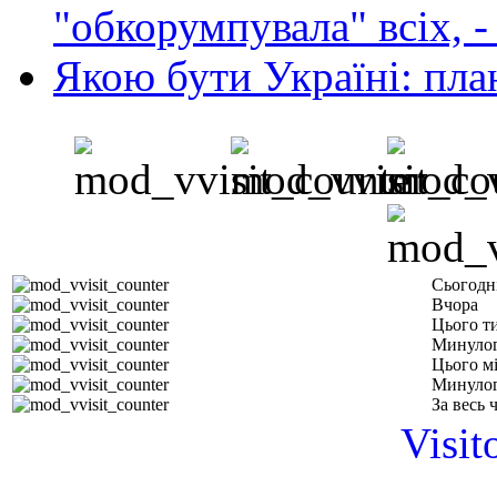
"обкорумпувала" всіх, 
Якою бути Україні: пла
Сьогодн
Вчора
Цього т
Минулог
Цього м
Минулог
За весь 
Visit