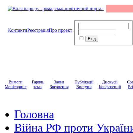
Контакти
Реєстрація
Про проект
Вимоги
Гаряча
Заяви
Публікації
Дискусії
Соц
Моніторинг
тема
Звернення
Виступи
Конференції
Ре
Головна
Війна РФ проти Україн