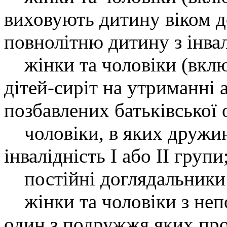
виховують дитину віком до
повнолітню дитину з інвал
жінки та чоловіки (вклю
дітей-сиріт на утриманні а
позбавлених батьківської 
чоловіки, в яких дружин
інвалідність І або II групи
постійні доглядальники 
жінки та чоловіки з неп
один з подружжя яких про