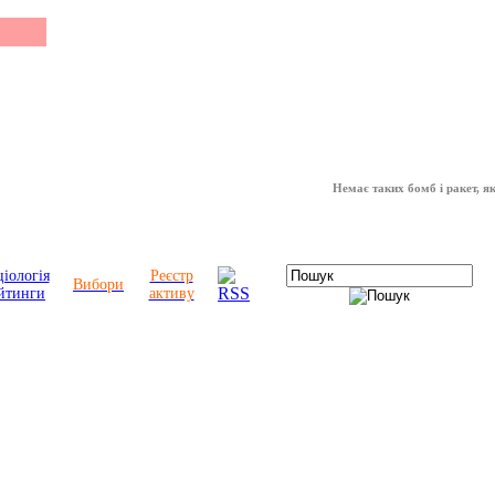
Немає таких бомб і ракет, які мож
іологія
Реєстр
Вибори
йтинги
активу