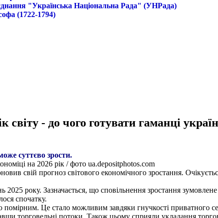
б'єднання "Українська Національна Рада" (УНРада)
софа (1722-1794)
 світу - до чого готувати гаманці украї
може суттєво зрости.
оміці на 2026 рік / фото ua.depositphotos.com
ив свій прогноз світового економічного зростання. Очікується,
ь 2025 року. Зазначається, що сповільнення зростання зумовлене
ося спочатку.
 помірним. Це стало можливим завдяки гнучкості приватного сек
авши торговельні потоки. Також цьому сприяли укладання торго