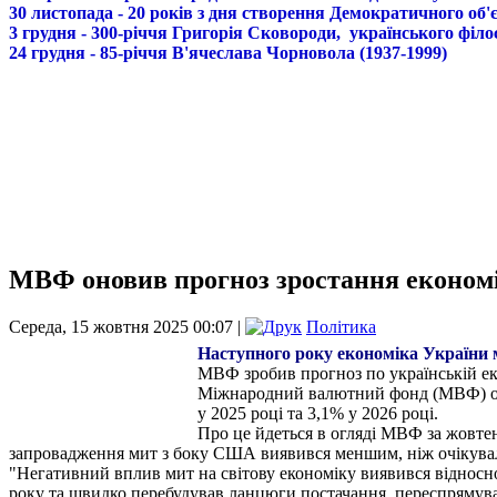
30 листопада - 20 років з дня створення Демократичного о
3 грудня - 300-річчя Григорія Сковороди, українського філо
24 грудня - 85-річчя В'ячеслава Чорновола (1937-1999)
МВФ оновив прогноз зростання економік
Середа, 15 жовтня 2025 00:07 |
Політика
Наступного року економіка України 
МВФ зробив прогноз по українській екон
Міжнародний валютний фонд (МВФ) онов
у 2025 році та 3,1% у 2026 році.
Про це йдеться в огляді МВФ за жовтен
запровадження мит з боку США виявився меншим, ніж очікувал
"Негативний вплив мит на світову економіку виявився відносно
року та швидко перебудував ланцюги постачання, переспрямув