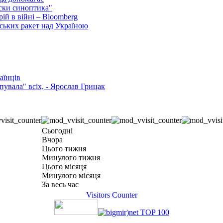
ски синоптика"
ій в війні – Bloomberg
ських ракет над Україною
аїнців
увала" всіх, - Ярослав Грицак
Сьогодні
Вчора
Цього тижня
Минулого тижня
Цього місяця
Минулого місяця
За весь час
Visitors Counter