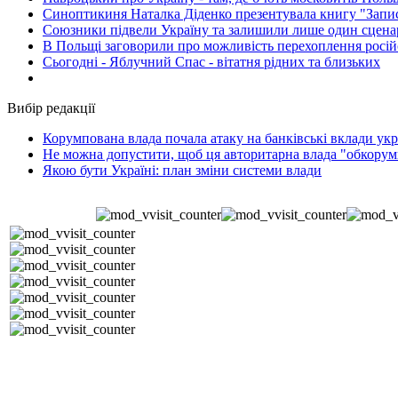
Синоптикиня Наталка Діденко презентувала книгу "Запи
Союзники підвели Україну та залишили лише один сценар
В Польщі заговорили про можливість перехоплення росій
Сьогодні - Яблучний Спас - вітатня рідних та близьких
Вибір редакції
Корумпована влада почала атаку на банківські вклади укр
Не можна допустити, щоб ця авторитарна влада "обкорумп
Якою бути Україні: план зміни системи влади