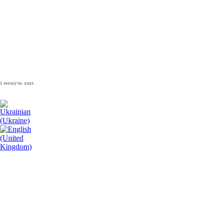
уть зламати волю народу, - Президент України Володимир Зеленський