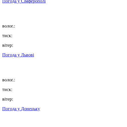
Погода у
Сімферополі
волог.:
тиск:
вітер:
Погода у
Львові
волог.:
тиск:
вітер:
Погода у
Донецьку