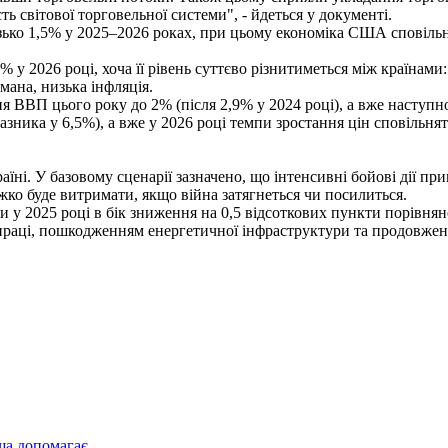
ть світової торговельної системи", - йдеться у документі.
зько 1,5% у 2025–2026 роках, при цьому економіка США сповільн
7% у 2026 році, хоча її рівень суттєво різнитиметься між країнам
мана, низька інфляція.
я ВВП цього року до 2% (після 2,9% у 2024 році), а вже наступн
азника у 6,5%), а вже у 2026 році темпи зростання цін сповільнят
ні. У базовому сценарії зазначено, що інтенсивні бойові дії пр
жко буде витримати, якщо війна затягнеться чи посилиться.
 у 2025 році в бік зниження на 0,5 відсоткових пункти порівня
праці, пошкодженням енергетичної інфраструктури та продовжен
ща допомагає