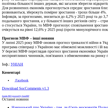
політика більшості інших держав, які загалом зберегли відкритіс
Для розвинених економік прогнозується середнє зростання бли
розвиваються, збережуть помірне зростання - трохи більше 4%.
Інфляція, за прогнозами, знизиться до 4,2% у 2025 році та до 3,
подальшого зростання, а у більшості інших регіонів світу – стри
о стосується України, то МВФ прогнозує сповільнення зростанн
очікується на рівні 12,6% у 2025 році (проти минулорічного пок
Прогнози МВФ – інші новини
У липні 2025 року МВФ оновив прогноз тривалості війни в Украї
програма співпраці з Україною має обмежені можливості і їй ва
У березні МВФ переглядав прогноз зростання економіки України
несприятливих чинників, пов'язаних з обмеженнями на ринку 
Інф.:
УНІАН
Коментарі
Facebook
Download SocComments v1.3
Joomla SEO powered by JoomSEF
Останні новини
Навроцький про Україну - там, де б’ють московитів Поль