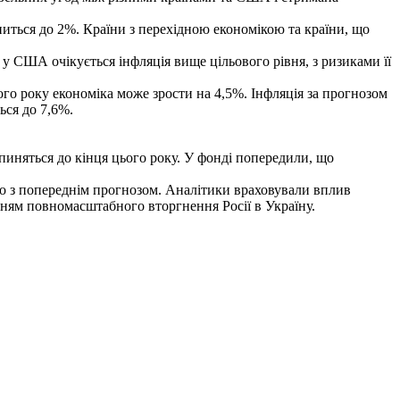
иться до 2%. Країни з перехідною економікою та країни, що
и: у США очікується інфляція вище цільового рівня, з ризиками її
ого року економіка може зрости на 4,5%. Інфляція за прогнозом
ься до 7,6%.
ипиняться до кінця цього року. У фонді попередили, що
но з попереднім прогнозом. Аналітики враховували вплив
ням повномасштабного вторгнення Росії в Україну.