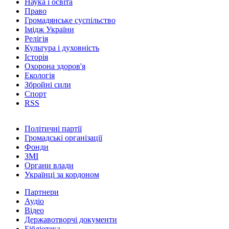
Наука і освіта
Право
Громадянське суспільство
Імідж України
Релігія
Культура і духовність
Історія
Охорона здоров'я
Екологія
Збройні сили
Спорт
RSS
Політичні партії
Громадські організації
Фонди
ЗМІ
Органи влади
Українці за кордоном
Партнери
Аудіо
Відео
Державотворчі документи
Бібліотека