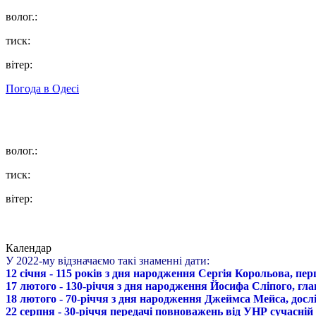
волог.:
тиск:
вітер:
Погода в
Одесі
волог.:
тиск:
вітер:
Календар
У 2022-му відзначаємо такі знаменні дати:
12 січня - 115 років з дня народження Сергія Корольова, пе
17 лютого - 130-річчя з дня народження Йосифа Сліпого, гл
18 лютого - 70-річчя з дня народження Джеймса Мейса, дослі
22 серпня - 30-річчя передачі повноважень від УНР сучасній