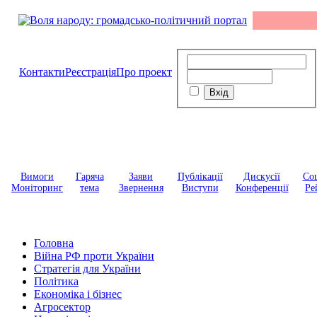
Контакти
Реєстрація
Про проект
Вимоги
Гаряча
Заяви
Публікації
Дискусії
Соц
Моніторинг
тема
Звернення
Виступи
Конференції
Ре
Головна
Війна РФ проти України
Стратегія для України
Політика
Економіка і бізнес
Агросектор