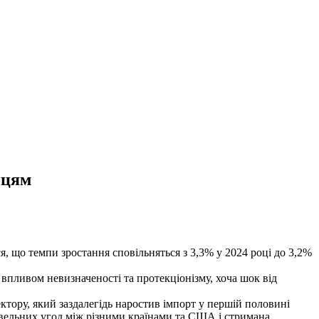
нцям
 що темпи зростання сповільняться з 3,3% у 2024 році до 3,2%
 впливом невизначеності та протекціонізму, хоча шок від
тору, який заздалегідь наростив імпорт у першій половині
вельних угод між різними країнами та США і стримана