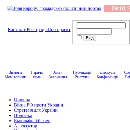
Контакти
Реєстрація
Про проект
Вимоги
Гаряча
Заяви
Публікації
Дискусії
Соц
Моніторинг
тема
Звернення
Виступи
Конференції
Ре
Головна
Війна РФ проти України
Стратегія для України
Політика
Економіка і бізнес
Агросектор