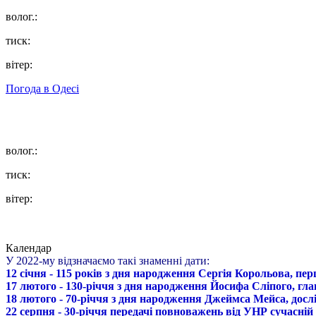
волог.:
тиск:
вітер:
Погода в
Одесі
волог.:
тиск:
вітер:
Календар
У 2022-му відзначаємо такі знаменні дати:
12 січня - 115 років з дня народження Сергія Корольова, пе
17 лютого - 130-річчя з дня народження Йосифа Сліпого, гл
18 лютого - 70-річчя з дня народження Джеймса Мейса, дослі
22 серпня - 30-річчя передачі повноважень від УНР сучасній