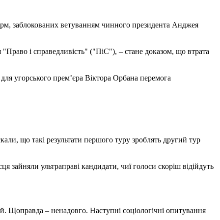
форм, заблокованих ветуванням чинного президента Анджея
"Право і справедливість" ("ПіС"), – стане доказом, що втрата
 для угорського прем’єра Віктора Орбана перемога
али, що такі результати першого туру зроблять другий тур
ця зайняли ультраправі кандидати, чиї голоси скоріш відійдуть
ий. Щоправда – ненадовго. Наступні соціологічні опитування