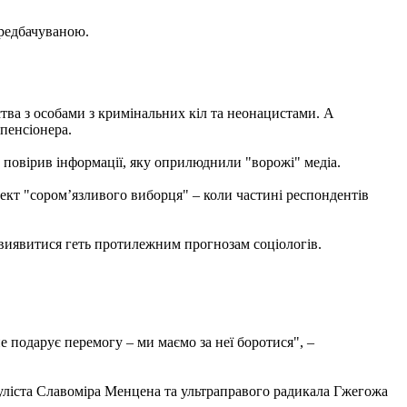
ередбачуваною.
ва з особами з кримінальних кіл та неонацистами. А
пенсіонера.
 повірив інформації, яку оприлюднили "ворожі" медіа.
ект "сором’язливого виборця" – коли частині респондентів
 виявитися геть протилежним прогнозам соціологів.
не подарує перемогу – ми маємо за неї боротися", –
пуліста Славоміра Менцена та ультраправого радикала Гжегожа