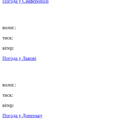
Погода у
Сімферополі
волог.:
тиск:
вітер:
Погода у
Львові
волог.:
тиск:
вітер:
Погода у
Донецьку