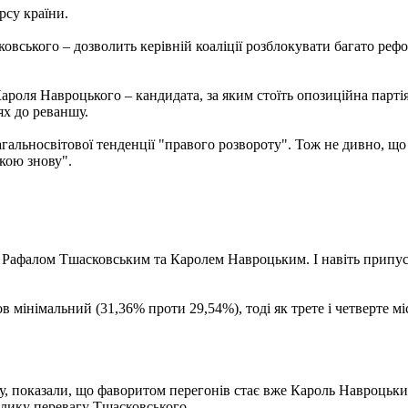
рсу країни.
вського – дозволить керівній коаліції розблокувати багато ре
ароля Навроцького – кандидата, за яким стоїть опозиційна партія 
ях до реваншу.
гальносвітової тенденції "правого розвороту". Тож не дивно, що
кою знову".
 Рафалом Тшасковським та Каролем Навроцьким. І навіть припуск
мінімальний (31,36% проти 29,54%), тоді як трете і четверте міс
ру, показали, що фаворитом перегонів стає вже Кароль Навроцьк
елику перевагу Тшасковського.