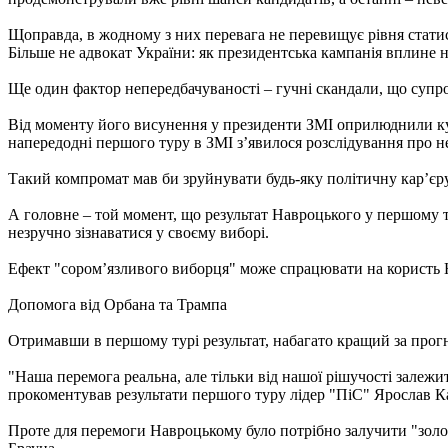
Щоправда, в жодному з них перевага не перевищує рівня статис
Більше не адвокат України: як президентська кампанія вплине 
Ще один фактор непередбачуваності – гучні скандали, що суп
Від моменту його висунення у президенти ЗМІ оприлюднили куп
напередодні першого туру в ЗМІ з’явилося розслідування про н
Такий компромат мав би зруйнувати будь-яку політичну кар’єру
А головне – той момент, що результат Навроцького у першому т
незручно зізнаватися у своєму виборі.
Ефект "сором’язливого виборця" може спрацювати на користь Н
Допомога від Орбана та Трампа
Отримавши в першому турі результат, набагато кращий за прог
"Наша перемога реальна, але тільки від нашої рішучості залежит
прокоментував результати першого туру лідер "ПіС" Ярослав К
Проте для перемоги Навроцькому було потрібно залучити "золо