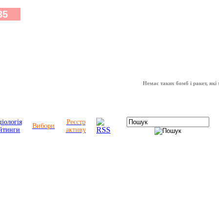
Немає таких бомб і ракет, які можуть
іологія
Реєстр
Вибори
йтинги
активу