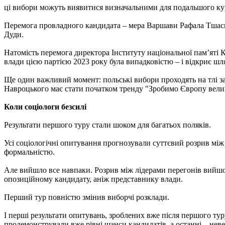
ці вибори можуть виявитися визначальними для подальшого ку
Перемога провладного кандидата – мера Варшави Рафала Тшаско
Дуди.
Натомість перемога директора Інституту національної пам’яті К
влади цією партією 2023 року була випадковістю – і відкриє шл
Ще один важливий момент: польські вибори проходять на тлі за
Навроцького має стати початком тренду "Зробимо Європу вели
Коли соціологи безсилі
Результати першого туру стали шоком для багатьох поляків.
Усі соціологічні опитування прогнозували суттєвий розрив між
формальністю.
Але вийшло все навпаки. Розрив між лідерами перегонів вийшов 
опозиційному кандидату, аніж представнику влади.
Перший тур повністю змінив виборчі розклади.
І перші результати опитувань, зроблених вже після першого ту
продемонстрували вже рівні шанси кандидатів, а останні – нев