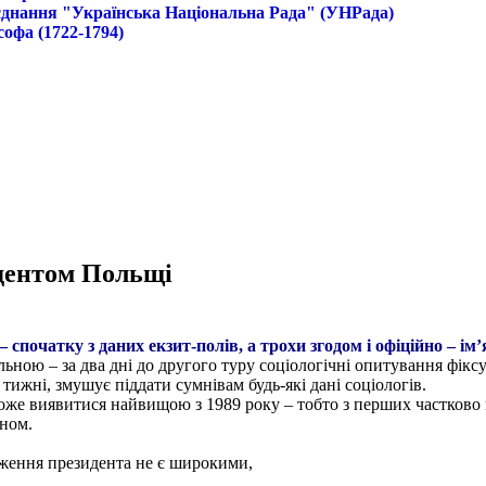
б'єднання "Українська Національна Рада" (УНРада)
софа (1722-1794)
идентом Польщі
 спочатку з даних екзит-полів, а трохи згодом і офіційно – ім’
ьною – за два дні до другого туру соціологічні опитування фік
тижні, змушує піддати сумнівам будь-які дані соціологів.
оже виявитися найвищою з 1989 року – тобто з перших частково 
оном.
ження президента не є широкими,