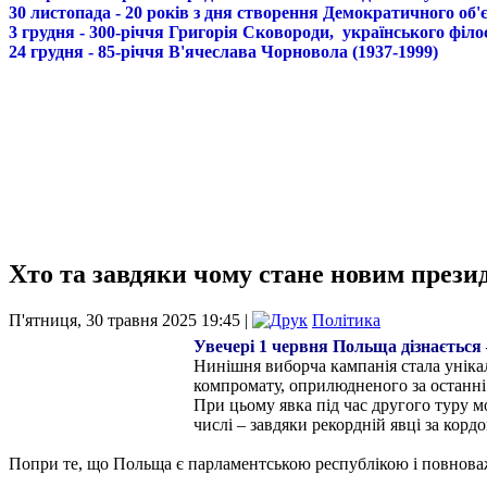
30 листопада - 20 років з дня створення Демократичного о
3 грудня - 300-річчя Григорія Сковороди, українського філо
24 грудня - 85-річчя В'ячеслава Чорновола (1937-1999)
Хто та завдяки чому стане новим през
П'ятниця, 30 травня 2025 19:45 |
Політика
Увечері 1 червня Польща дізнається –
Нинішня виборча кампанія стала унікал
компромату, оприлюдненого за останні 
При цьому явка під час другого туру м
числі – завдяки рекордній явці за корд
Попри те, що Польща є парламентською республікою і повнова