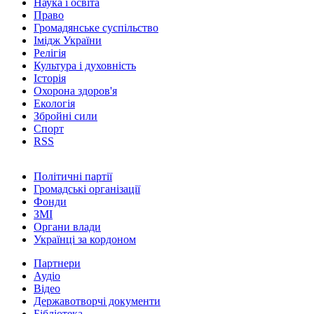
Наука і освіта
Право
Громадянське суспільство
Імідж України
Релігія
Культура і духовність
Історія
Охорона здоров'я
Екологія
Збройні сили
Спорт
RSS
Політичні партії
Громадські організації
Фонди
ЗМІ
Органи влади
Українці за кордоном
Партнери
Аудіо
Відео
Державотворчі документи
Бібліотека