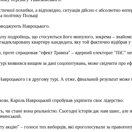
тичної похибки, а відповідно, ситуація дійсно є абсолютно неп
на політику Польщі
роводжують Навроцького.
у подробиць, що стосуються його минулого, зокрема – знайомст
езадекларовану квартиру кандидата, яку той фактично відібрав у 
, проте спрацював "ефект Трампа" – ядерний електорат "ПіС" не
урі виявився вищим за дані соцопитувань, може свідчити про еф
авроцького і в другому турі. А отже, фінальний результат може
нози, Кароль Навроцький спробував укріпити своє лідерство.
ь, чи стане вона реальністю. Сьогодні історія дає нам шанс, але 
ачинський.
ту акцію" – голоси тих виборців, які проголосували за правопо