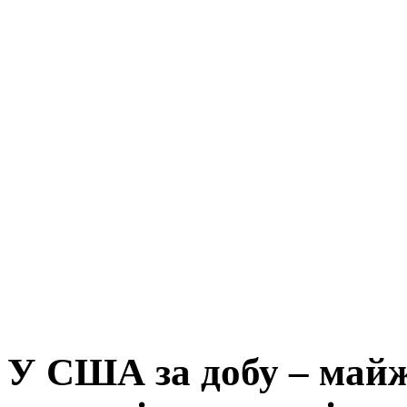
У США за добу – майж