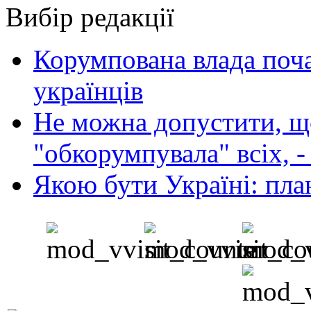
Вибір редакції
Корумпована влада поча
українців
Не можна допустити, що
"обкорумпувала" всіх, 
Якою бути Україні: пла