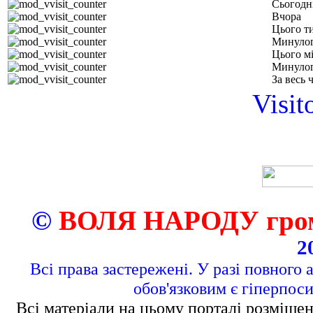
Сьогодн
Вчора
Цього т
Минулог
Цього м
Минулог
За весь 
Visit
©
ВОЛЯ НАРОДУ грома
2
Всі права застережені. У разі повного 
обов'язковим є гіперпос
Всі матеріали на цьому порталі розміщен