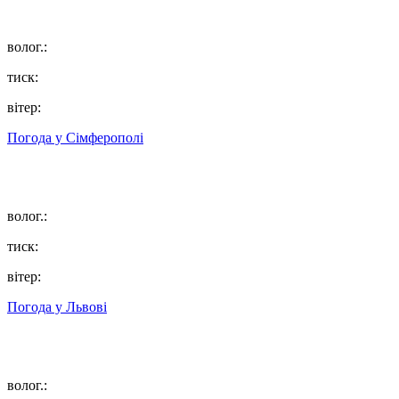
волог.:
тиск:
вітер:
Погода у
Сімферополі
волог.:
тиск:
вітер:
Погода у
Львові
волог.: