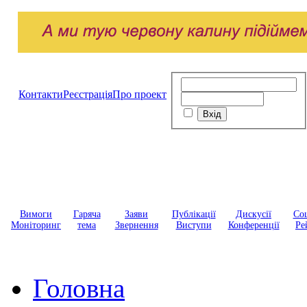
Контакти
Реєстрація
Про проект
Вимоги
Гаряча
Заяви
Публікації
Дискусії
Соц
Моніторинг
тема
Звернення
Виступи
Конференції
Ре
Головна