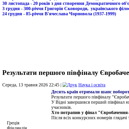
30 листопада - 20 років з дня створення Демократичного о
3 грудня - 300-річчя Григорія Сковороди, українського філо
24 грудня - 85-річчя В'ячеслава Чорновола (1937-1999)
Результати першого півфіналу Євробаче
Середа, 13 травня 2026 22:45 |
Наука і освіта
Десять країн отримали шанс поборот
Результати першого півфіналу "Євробач
У Відні завершився перший півфінал юв
учасників.
Хто потрапив у фінал "Євробачення
Після всіх конкурсних номерів глядачі 
Греція
Фінляндія