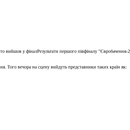
хто вийшов у фіналРезультати першого півфіналу "Євробачення-2
вня. Того вечора на сцену вийдуть представники таких країн як: