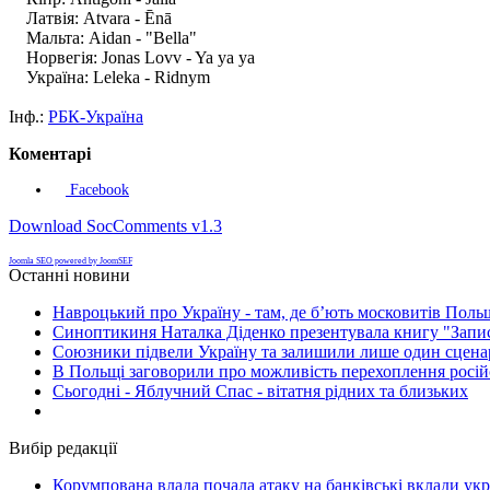
Латвія: Atvara - Ēnā
Мальта: Aidan - "Bella"
Норвегія: Jonas Lovv - Ya ya ya
Україна: Leleka - Ridnym
Інф.:
РБК-Україна
Коментарі
Facebook
Download SocComments v1.3
Joomla SEO powered by JoomSEF
Останні новини
Навроцький про Україну - там, де б’ють московитів Поль
Синоптикиня Наталка Діденко презентувала книгу "Запи
Союзники підвели Україну та залишили лише один сценар
В Польщі заговорили про можливість перехоплення росій
Сьогодні - Яблучний Спас - вітатня рідних та близьких
Вибір редакції
Корумпована влада почала атаку на банківські вклади укр