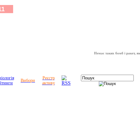
Немає таких бомб і ракет, які мож
іологія
Реєстр
Вибори
йтинги
активу