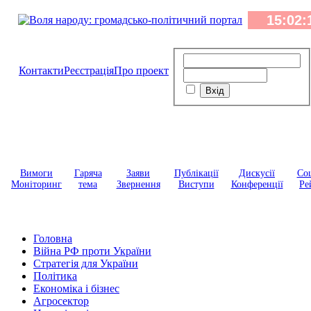
Контакти
Реєстрація
Про проект
Вимоги
Гаряча
Заяви
Публікації
Дискусії
Соц
Моніторинг
тема
Звернення
Виступи
Конференції
Ре
Головна
Війна РФ проти України
Стратегія для України
Політика
Економіка і бізнес
Агросектор