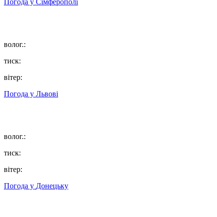
Погода у
Сімферополі
волог.:
тиск:
вітер:
Погода у
Львові
волог.:
тиск:
вітер:
Погода у
Донецьку