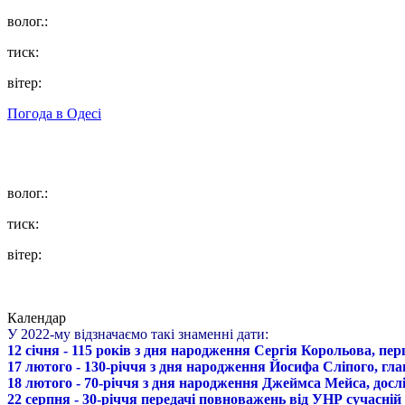
волог.:
тиск:
вітер:
Погода в
Одесі
волог.:
тиск:
вітер:
Календар
У 2022-му відзначаємо такі знаменні дати:
12 січня - 115 років з дня народження Сергія Корольова, пе
17 лютого - 130-річчя з дня народження Йосифа Сліпого, гл
18 лютого - 70-річчя з дня народження Джеймса Мейса, дослі
22 серпня - 30-річчя передачі повноважень від УНР сучасній