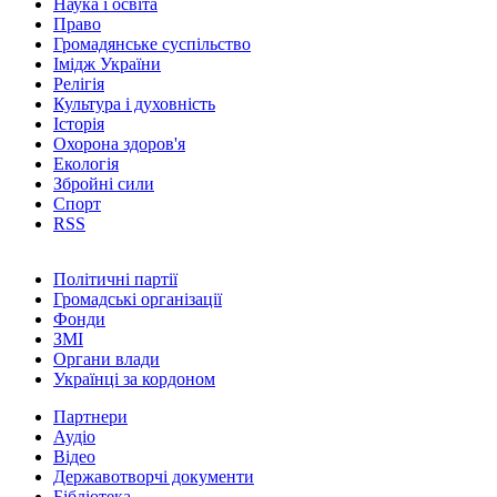
Наука і освіта
Право
Громадянське суспільство
Імідж України
Релігія
Культура і духовність
Історія
Охорона здоров'я
Екологія
Збройні сили
Спорт
RSS
Політичні партії
Громадські організації
Фонди
ЗМІ
Органи влади
Українці за кордоном
Партнери
Аудіо
Відео
Державотворчі документи
Бібліотека