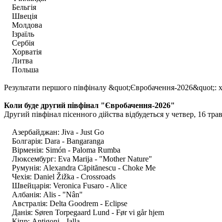
Бельгія
Швеція
Молдова
Ізраїль
Сербія
Хорватія
Литва
Польша
Результати першого півфіналу &quot;Євробачення-2026&quot;: 
Коли буде другий півфінал "Євробачення-2026"
Другий півфінал пісенного дійства відбудеться у четвер, 16 тра
Азербайджан: Jiva - Just Go
Болгарія: Dara - Bangaranga
Вірменія: Simón - Paloma Rumba
Люксембург: Eva Marija - "Mother Nature"
Румунія: Alexandra Căpitănescu - Choke Me
Чехія: Daniel Žižka - Crossroads
Швейцарія: Veronica Fusaro - Alice
Албанія: Alis - "Nân"
Австралія: Delta Goodrem - Eclipse
Данія: Søren Torpegaard Lund - Før vi går hjem
Кіпр: Antigoni - Jalla