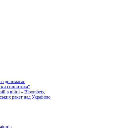
ща допомагає
ски синоптика"
ій в війні – Bloomberg
ських ракет над Україною
аїнців