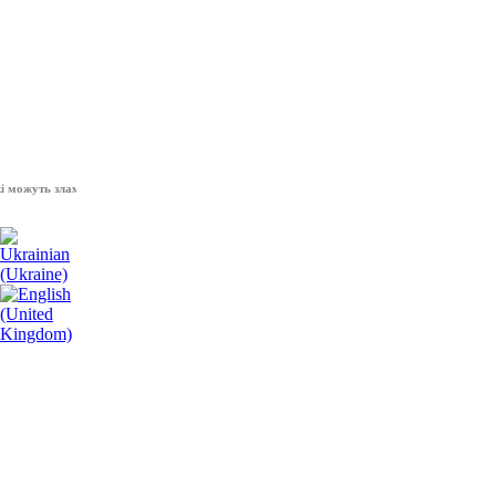
уть зламати волю народу, - Президент України Володимир Зеленський