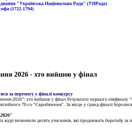
б'єднання "Українська Національна Рада" (УНРада)
софа (1722-1794)
ння 2026 - хто вийшов у фінал
ися за перемогу у фіналі конкурсу
ення-2026": хто вийшов у фінал Результати першого півфіналу "Є
ілейного 70-го "Євробачення". За місце у гранд-фіналі боролися
-2026"
та журі визначили десять учасників, які продовжать боротьбу за 