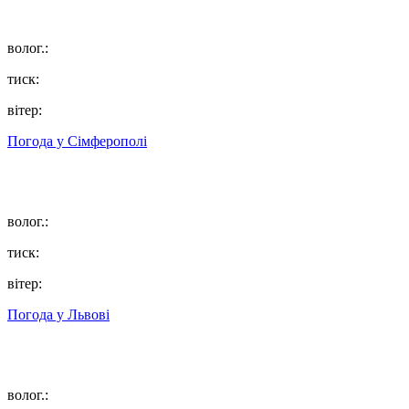
волог.:
тиск:
вітер:
Погода у
Сімферополі
волог.:
тиск:
вітер:
Погода у
Львові
волог.: