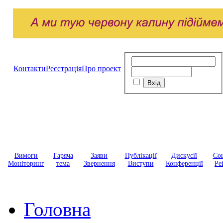
Контакти
Реєстрація
Про проект
Вимоги
Гаряча
Заяви
Публікації
Дискусії
Соц
Моніторинг
тема
Звернення
Виступи
Конференції
Ре
Головна