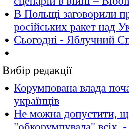
сценарій в війні – Bloo
В Польщі заговорили п
російських ракет над У
Сьогодні - Яблучний Спа
Вибір редакції
Корумпована влада поча
українців
Не можна допустити, що
"обкорумпувала" всіх, 