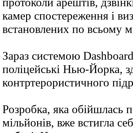
протоколи арештів, дзвінк
камер спостереження і ви
встановлених по всьому мі
Зараз системою Dashboar
поліцейські Нью-Йорка, з
контртерористичного підр
Розробка, яка обійшлась 
мільйонів, вже встигла се