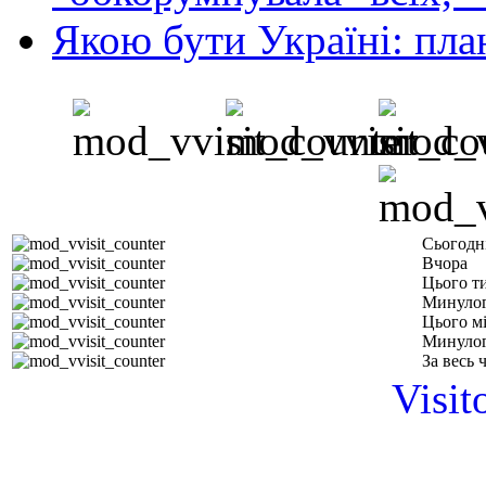
Якою бути Україні: пла
Сьогодн
Вчора
Цього т
Минулог
Цього м
Минулог
За весь 
Visit