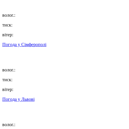
волог.:
тиск:
вітер:
Погода у
Сімферополі
волог.:
тиск:
вітер:
Погода у
Львові
волог.: