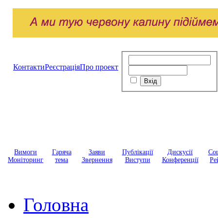
Контакти
Реєстрація
Про проект
Вимоги
Гаряча
Заяви
Публікації
Дискусії
Соц
Моніторинг
тема
Звернення
Виступи
Конференції
Ре
Головна