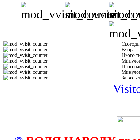
Сьогодн
Вчора
Цього т
Минулог
Цього м
Минулог
За весь 
Visit