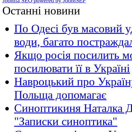
Joomla SEO powered by JoomSEF
Останні новини
По Одесі був масовий уд
води, багато постражда
Якщо росія посилить мо
посилювати її в Україні
Навроцький про Україну
Польща допомагає
Синоптикиня Наталка Д
"Записки синоптика"