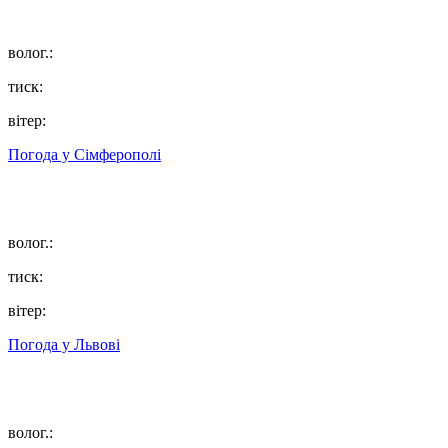
волог.:
тиск:
вітер:
Погода у
Сімферополі
волог.:
тиск:
вітер:
Погода у
Львові
волог.: