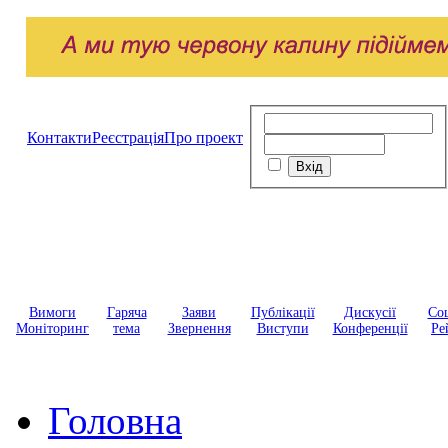
Контакти
Реєстрація
Про проект
Вимоги
Гаряча
Заяви
Публікації
Дискусії
Соц
Моніторинг
тема
Звернення
Виступи
Конференції
Ре
Головна