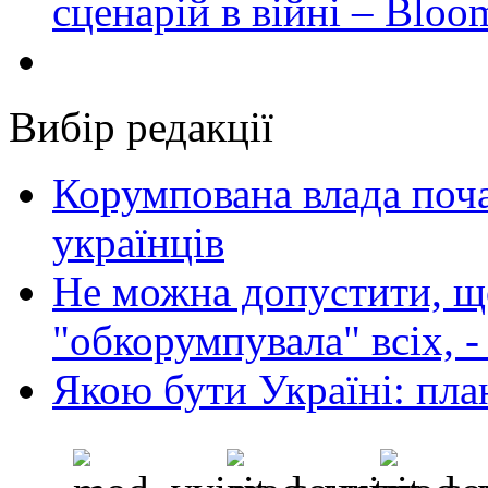
сценарій в війні – Bloo
Вибір редакції
Корумпована влада поча
українців
Не можна допустити, що
"обкорумпувала" всіх, 
Якою бути Україні: пла