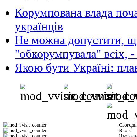
Корумпована влада поча
українців
Не можна допустити, що
"обкорумпувала" всіх, 
Якою бути Україні: пла
Сьогодн
Вчора
Цього т