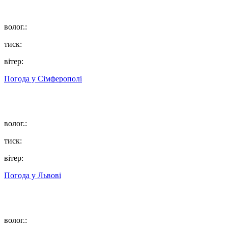
волог.:
тиск:
вітер:
Погода у
Сімферополі
волог.:
тиск:
вітер:
Погода у
Львові
волог.: