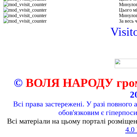
Минулог
Цього м
Минулог
За весь 
Visit
©
ВОЛЯ НАРОДУ грома
2
Всі права застережені. У разі повного 
обов'язковим є гіперпос
Всі матеріали на цьому порталі розміщен
4.0 