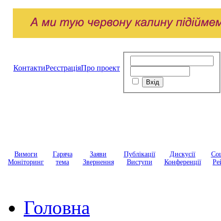
Контакти
Реєстрація
Про проект
Вимоги
Гаряча
Заяви
Публікації
Дискусії
Соц
Моніторинг
тема
Звернення
Виступи
Конференції
Ре
Головна