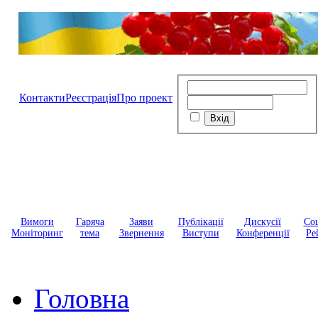
Контакти
Реєстрація
Про проект
Вимоги
Гаряча
Заяви
Публікації
Дискусії
Соц
Моніторинг
тема
Звернення
Виступи
Конференції
Ре
Головна