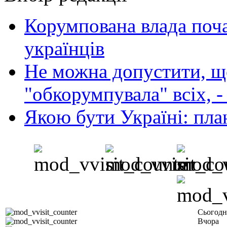
Корумпована влада поча
українців
Не можна допустити, що
"обкорумпувала" всіх, 
Якою бути Україні: пла
Сьогодн
Вчора