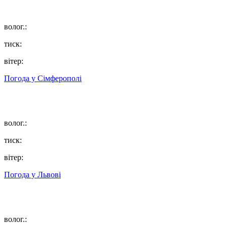
волог.:
тиск:
вітер:
Погода у
Сімферополі
волог.:
тиск:
вітер:
Погода у
Львові
волог.: