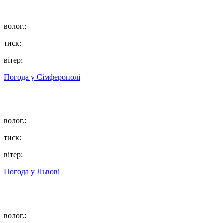
волог.:
тиск:
вітер:
Погода у
Сімферополі
волог.:
тиск:
вітер:
Погода у
Львові
волог.: