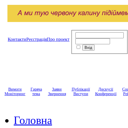
Контакти
Реєстрація
Про проект
Вимоги
Гаряча
Заяви
Публікації
Дискусії
Соц
Моніторинг
тема
Звернення
Виступи
Конференції
Ре
Головна