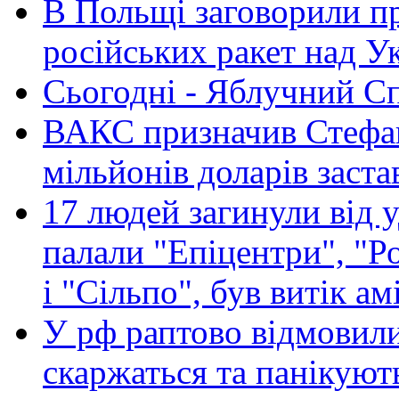
В Польщі заговорили п
російських ракет над У
Сьогодні - Яблучний Спа
ВАКС призначив Стефан
мільйонів доларів заста
17 людей загинули від у
палали "Епіцентри", "Р
і "Сільпо", був витік ам
У рф раптово відмовили
скаржаться та панікуют