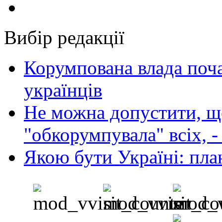
Вибір редакції
Корумпована влада поча
українців
Не можна допустити, що
"обкорумпувала" всіх, 
Якою бути Україні: пла